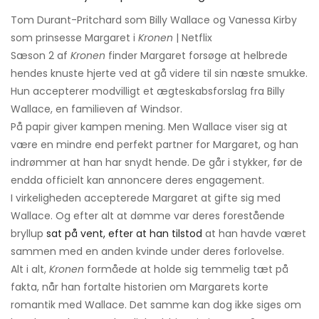
Tom Durant-Pritchard som Billy Wallace og Vanessa Kirby
som prinsesse Margaret i
Kronen
| Netflix
Sæson 2 af
Kronen
finder Margaret forsøge at helbrede
hendes knuste hjerte ved at gå videre til sin næste smukke.
Hun accepterer modvilligt et ægteskabsforslag fra Billy
Wallace, en familieven af ​​Windsor.
På papir giver kampen mening. Men Wallace viser sig at
være en mindre end perfekt partner for Margaret, og han
indrømmer at han har snydt hende. De går i stykker, før de
endda officielt kan annoncere deres engagement.
I virkeligheden accepterede Margaret at gifte sig med
Wallace. Og efter alt at dømme var deres forestående
bryllup
sat på vent, efter at han tilstod
at han havde været
sammen med en anden kvinde under deres forlovelse.
Alt i alt,
Kronen
formåede at holde sig temmelig tæt på
fakta, når han fortalte historien om Margarets korte
romantik med Wallace. Det samme kan dog ikke siges om