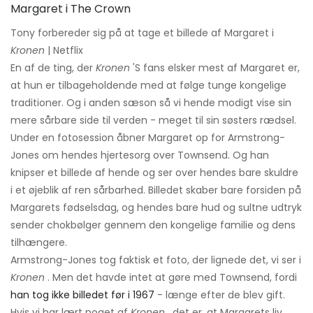
Tony forbereder sig på at tage et billede af Margaret i
Kronen
| Netflix
En af de ting, der
Kronen
'S fans elsker mest af Margaret er,
at hun er tilbageholdende med at følge tunge kongelige
traditioner. Og i anden sæson så vi hende modigt vise sin
mere sårbare side til verden - meget til sin søsters rædsel.
Under en fotosession åbner Margaret op for Armstrong-
Jones om hendes hjertesorg over Townsend. Og han
knipser et billede af hende og ser over hendes bare skuldre
i et øjeblik af ren sårbarhed. Billedet skaber bare forsiden på
Margarets fødselsdag, og hendes bare hud og sultne udtryk
sender chokbølger gennem den kongelige familie og dens
tilhængere.
Armstrong-Jones tog faktisk et foto, der lignede det, vi ser i
Kronen
. Men det havde intet at gøre med Townsend, fordi
han tog ikke billedet før i 1967
- længe efter de blev gift.
Hvis vi har lært noget af
Kronen
, det er, at Margarets liv