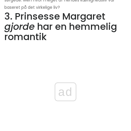
sørgede. Men hvor meget af hendes kærlighedsliv var
baseret på det virkelige liv?
3. Prinsesse Margaret
gjorde
har en hemmelig
romantik
ad