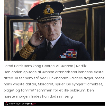
Jared Harris som kong George VI i
Kronen
| Netflix
Den anden episode af
Kronen
dramatiserer kongens sidste
aften. Vi ser ham stå ved Buckingham Palaces flygel, mens
hans yngste datter, Margaret, spiller. De synger ”Forhekset,
plaget og forvirret” sammen for et lille publikum. Den
næste morgen findes han død i sin seng.