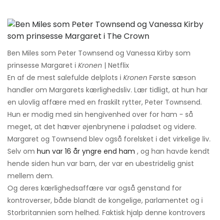
Ben Miles som Peter Townsend og Vanessa Kirby som
prinsesse Margaret i
Kronen
| Netflix
En af de mest salefulde delplots i
Kronen
Første sæson
handler om Margarets kærlighedsliv. Lær tidligt, at hun har
en ulovlig affære med en fraskilt rytter, Peter Townsend.
Hun er modig med sin hengivenhed over for ham - så
meget, at det hæver øjenbrynene i paladset og videre.
Margaret og Townsend blev også forelsket i det virkelige liv.
Selv om
hun var 16 år yngre end ham
, og han havde kendt
hende siden hun var barn, der var en ubestridelig gnist
mellem dem.
Og deres kærlighedsaffære var også genstand for
kontroverser, både blandt de kongelige, parlamentet og i
Storbritannien som helhed. Faktisk hjalp denne kontrovers