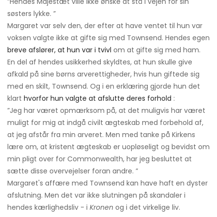
”Hendes Majestæt ville ikke ønske at stå i vejen for sin
søsters lykke. ”
Margaret var selv den, der efter at have ventet til hun var
voksen valgte ikke at gifte sig med Townsend. Hendes egen
breve afslører, at hun var i tvivl
om at gifte sig med ham.
En del af hendes usikkerhed skyldtes, at hun skulle give
afkald på sine børns arverettigheder, hvis hun giftede sig
med en skilt, Townsend. Og i en erklæring gjorde hun det
klart
hvorfor hun valgte at afslutte deres forhold
:
”Jeg har været opmærksom på, at det muligvis har været
muligt for mig at indgå civilt ægteskab med forbehold af,
at jeg afstår fra min arveret. Men med tanke på Kirkens
lære om, at kristent ægteskab er uopløseligt og bevidst om
min pligt over for Commonwealth, har jeg besluttet at
sætte disse overvejelser foran andre. ”
Margaret's affære med Townsend kan have haft en dyster
afslutning. Men det var ikke slutningen på skandaler i
hendes kærlighedsliv - i
Kronen
og i det virkelige liv.