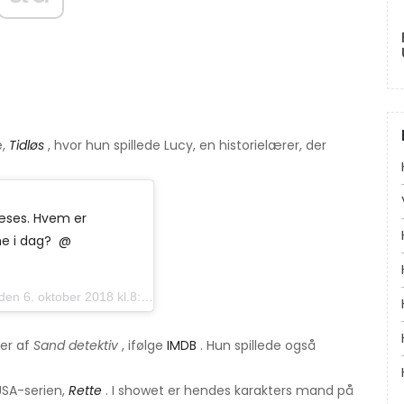
e,
Tidløs
, hvor hun spillede Lucy, en historielærer, der
læses. Hvem er
i dag? ‍‍‍ @
6. oktober 2018 kl.8: 25 PDT
der af
Sand detektiv
, ifølge
IMDB
. Hun spillede også
 USA-serien,
Rette
. I showet er hendes karakters mand på