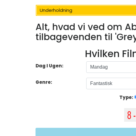
Underholdning
Alt, hvad vi ved om A
tilbagevenden til 'Gre
Hvilken Fi
Dag I Ugen:
Genre:
Type: