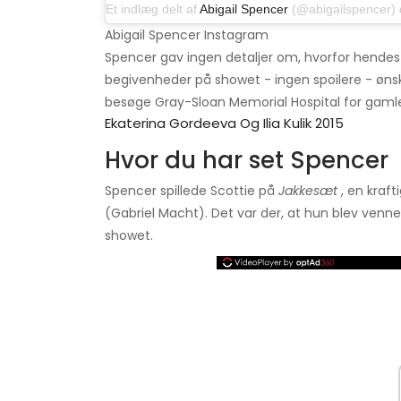
Et indlæg delt af
Abigail Spencer
(@abigailspencer) den
Abigail Spencer Instagram
Spencer gav ingen detaljer om, hvorfor hendes 
begivenheder på showet - ingen spoilere - ønsk
besøge Gray-Sloan Memorial Hospital for gamle
Ekaterina Gordeeva Og Ilia Kulik 2015
Hvor du har set Spencer
Spencer spillede Scottie på
Jakkesæt
, en kraf
(Gabriel Macht). Det var der, at hun blev venn
showet.