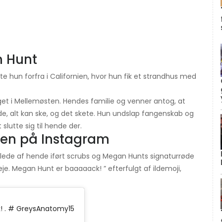
n Hunt
e hun forfra i Californien, hvor hun fik et strandhus med
get i Mellemøsten. Hendes familie og venner antog, at
, alt kan ske, og det skete. Hun undslap fangenskab og
t slutte sig til hende der.
den på Instagram
illede af hende iført scrubs og Megan Hunts signaturrøde
eje. Megan Hunt er baaaaack! ” efterfulgt af ildemoji,
! ‍. # GreysAnatomy15