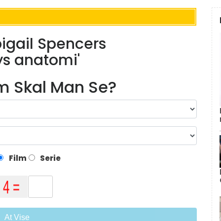
bigail Spencers
ys anatomi'
lm Skal Man Se?
Film
Serie
At Vise