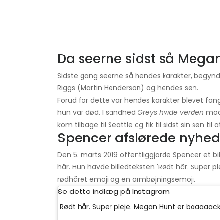
Da seerne sidst så Mega
Sidste gang seerne så hendes karakter, begyndt
Riggs (Martin Henderson) og hendes søn.
Forud for dette var hendes karakter blevet fan
hun var død. I sandhed
Greys hvide verden
mode
kom tilbage til Seattle og fik til sidst sin søn til a
Spencer afslørede nyhe
Den 5. marts 2019 offentliggjorde Spencer et b
hår. Hun havde billedteksten 'Rødt hår. Super pl
rødhåret emoji og en armbøjningsemoji.
Se dette indlæg på Instagram
Rødt hår. Super pleje. Megan Hunt er baaaaack