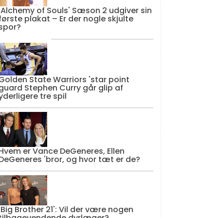
'Alchemy of Souls' Sæson 2 udgiver sin
første plakat – Er der nogle skjulte
spor?
Golden State Warriors 'star point
guard Stephen Curry går glip af
yderligere tre spil
Hvem er Vance DeGeneres, Ellen
DeGeneres 'bror, og hvor tæt er de?
'Big Brother 21': Vil der være nogen
tilbagevendende dyrlæger?