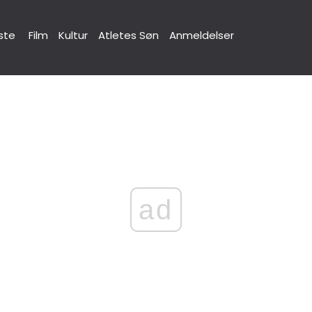
ste
Film
Kultur
Atletes Søn
Anmeldelser
ad