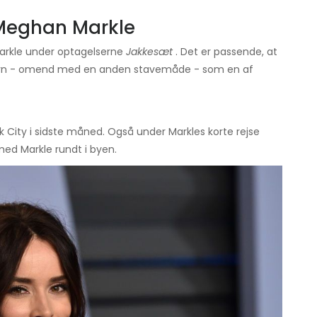
Meghan Markle
arkle under optagelserne
Jakkesæt
. Det er passende, at
vn - omend med en anden stavemåde - som en af ​​
k City i sidste måned. Også under Markles korte rejse
ed Markle rundt i byen.