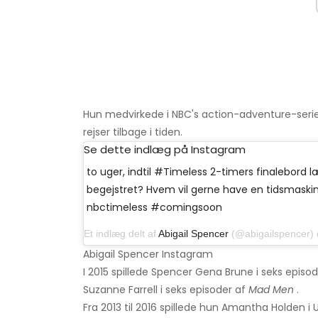
Hun medvirkede i NBC's action-adventure-seri
rejser tilbage i tiden.
Se dette indlæg på Instagram
to uger, indtil #Timeless 2-timers finalebord 
begejstret? Hvem vil gerne have en tidsmaskine 
nbctimeless #comingsoon
Et indlæg delt af
Abigail Spencer
(@abigailspencer) den 
Abigail Spencer Instagram
I 2015 spillede Spencer Gena Brune i seks episo
Suzanne Farrell i seks episoder af
Mad Men
.
Fra 2013 til 2016 spillede hun Amantha Holden i