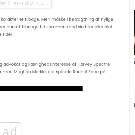
 5. marts 2019 kl.11: 34 PST
karakter er tilbage. Men måske i betragtning af nylige
er hun at tilbringe tid sammen med sin bror eller blot
 tider.
tig advokat og kærlighedsinteresse af Harvey Spectre
er med Meghan Markle, der spillede Rachel Zane på
ad