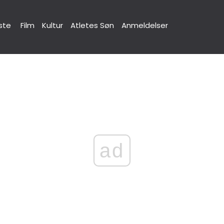
ste
Film
Kultur
Atletes Søn
Anmeldelser
ad