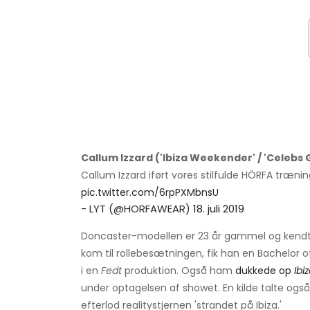
Callum Izzard ('Ibiza Weekender' / 'Celebs 
Callum Izzard iført vores stilfulde HÖRFA træni
pic.twitter.com/6rpPXMbnsU
- LYT (@HORFAWEAR)
18. juli 2019
Doncaster-modellen er 23 år gammel og kendt f
kom til rollebesætningen, fik han en Bachelor of 
i en
Fedt
produktion. Også ham
dukkede op
Ibi
under optagelsen af ​​showet. En kilde talte og
efterlod realitystjernen 'strandet på Ibiza.'