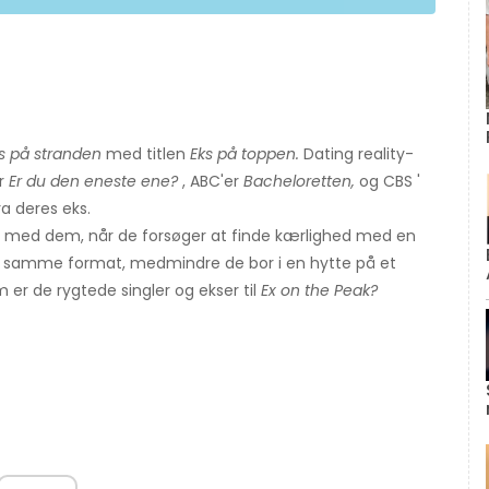
s på stranden
med titlen
Eks på toppen.
Dating reality-
er
Er du den eneste ene?
, ABC'er
Bacheloretten,
og CBS '
a deres eks.
set med dem, når de forsøger at finde kærlighed med en
et samme format, medmindre de bor i en hytte på et
 er de rygtede singler og ekser til
Ex on the Peak?