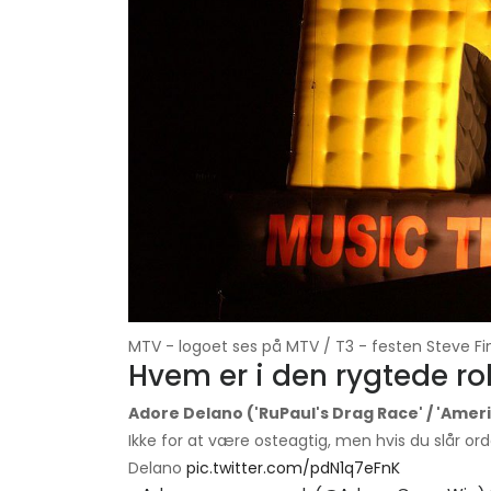
MTV - logoet ses på MTV / T3 - festen Steve F
Hvem er i den rygtede ro
Adore Delano ('RuPaul's Drag Race' / 'Ameri
Ikke for at være osteagtig, men hvis du slår ord
Delano
pic.twitter.com/pdN1q7eFnK