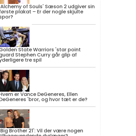
'Alchemy of Souls' Sæson 2 udgiver sin
første plakat – Er der nogle skjulte
spor?
Golden State Warriors 'star point
guard Stephen Curry går glip af
yderligere tre spil
Hvem er Vance DeGeneres, Ellen
DeGeneres 'bror, og hvor tæt er de?
'Big Brother 21': Vil der være nogen
tilbagevendende dyrlæger?