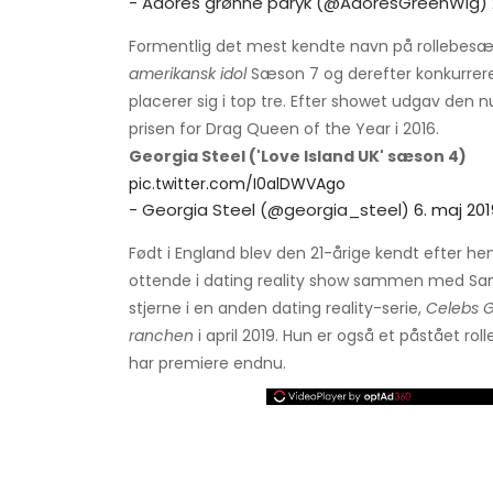
- Adores grønne paryk (@AdoresGreenWig)
Formentlig det mest kendte navn på rollebesæt
amerikansk idol
Sæson 7 og derefter konkurrer
placerer sig i top tre. Efter showet udgav den n
prisen for Drag Queen of the Year i 2016.
Georgia Steel ('Love Island UK' sæson 4)
pic.twitter.com/I0alDWVAgo
- Georgia Steel (@georgia_steel)
6. maj 201
Født i England blev den 21-årige kendt efter 
ottende i dating reality show sammen med Sam B
stjerne i en anden dating reality-serie,
Celebs G
ranchen
i april 2019. Hun er også et påstået 
har premiere endnu.