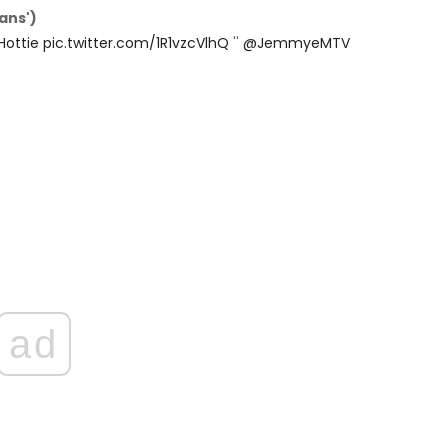
ans')
ottie
pic.twitter.com/1R1vzcVlhQ
''
@JemmyeMTV
ad