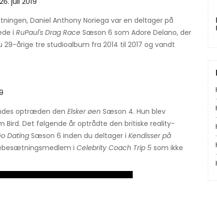
26. juli 2019
ningen, Daniel Anthony Noriega var en deltager på
ede i
RuPaul's Drag Race
Sæson 6 som Adore Delano, der
u 29-årige tre studioalbum fra 2014 til 2017 og vandt
9
hendes optræden den
Elsker øen
Sæson 4. Hun blev
ird. Det følgende år optrådte den britiske reality-
o Dating
Sæson 6 inden du deltager i
Kendisser på
rollebesætningsmedlem i
Celebrity Coach Trip 5
som ikke