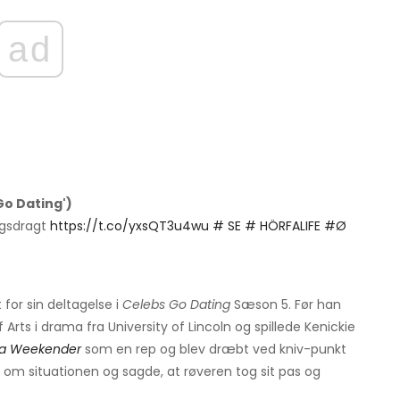
ad
Go Dating')
ngsdragt
https://t.co/yxsQT3u4wu
# SE
# HÖRFALIFE
#Ø
or sin deltagelse i
Celebs Go Dating
Sæson 5. Før han
Arts i drama fra University of Lincoln og spillede Kenickie
za Weekender
som en rep og blev dræbt ved kniv-punkt
så om situationen og sagde, at røveren tog sit pas og