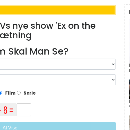
Vs nye show 'Ex on the
sætning
lm Skal Man Se?
Film
Serie
At Vise