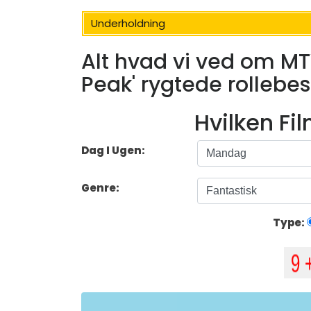
Underholdning
Alt hvad vi ved om MT
Peak' rygtede rollebe
Hvilken Fi
Dag I Ugen:
Genre:
Type: