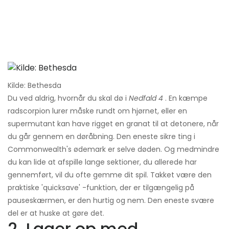
Kilde: Bethesda
Du ved aldrig, hvornår du skal dø i
Nedfald 4
. En kæmpe
radscorpion lurer måske rundt om hjørnet, eller en
supermutant kan have rigget en granat til at detonere, når
du går gennem en døråbning. Den eneste sikre ting i
Commonwealth's ødemark er selve døden. Og medmindre
du kan lide at afspille lange sektioner, du allerede har
gennemført, vil du ofte gemme dit spil. Takket være den
praktiske 'quicksave' -funktion, der er tilgængelig på
pauseskærmen, er den hurtig og nem. Den eneste svære
del er at huske at gøre det.
2. Lager op med