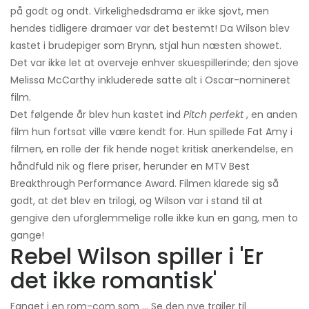
på godt og ondt. Virkelighedsdrama er ikke sjovt, men
hendes tidligere dramaer var det bestemt! Da Wilson blev
kastet i brudepiger som Brynn, stjal hun næsten showet.
Det var ikke let at overveje enhver skuespillerinde; den sjove
Melissa McCarthy inkluderede satte alt i Oscar-nomineret
film.
Det følgende år blev hun kastet ind
Pitch perfekt
, en anden
film hun fortsat ville være kendt for. Hun spillede Fat Amy i
filmen, en rolle der fik hende noget kritisk anerkendelse, en
håndfuld nik og flere priser, herunder en MTV Best
Breakthrough Performance Award. Filmen klarede sig så
godt, at det blev en trilogi, og Wilson var i stand til at
gengive den uforglemmelige rolle ikke kun en gang, men to
gange!
Rebel Wilson spiller i 'Er
det ikke romantisk'
Fanget i en rom-com som ... Se den nye trailer til