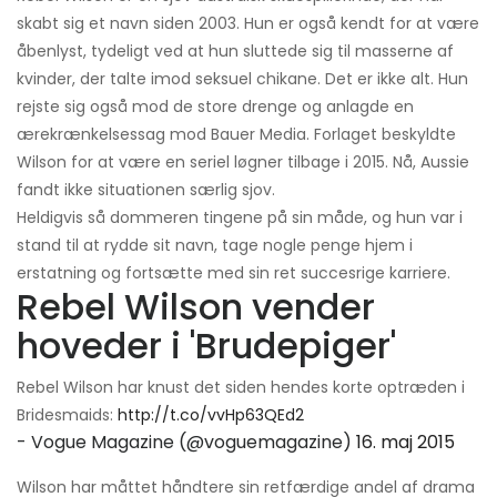
skabt sig et navn siden 2003. Hun er også kendt for at være
åbenlyst, tydeligt ved at hun sluttede sig til masserne af
kvinder, der talte imod seksuel chikane. Det er ikke alt. Hun
rejste sig også mod de store drenge og anlagde en
ærekrænkelsessag mod Bauer Media. Forlaget beskyldte
Wilson for at være en seriel løgner tilbage i 2015. Nå, Aussie
fandt ikke situationen særlig sjov.
Heldigvis så dommeren tingene på sin måde, og hun var i
stand til at rydde sit navn, tage nogle penge hjem i
erstatning og fortsætte med sin ret succesrige karriere.
Rebel Wilson vender
hoveder i 'Brudepiger'
Rebel Wilson har knust det siden hendes korte optræden i
Bridesmaids:
http://t.co/vvHp63QEd2
- Vogue Magazine (@voguemagazine)
16. maj 2015
Wilson har måttet håndtere sin retfærdige andel af drama