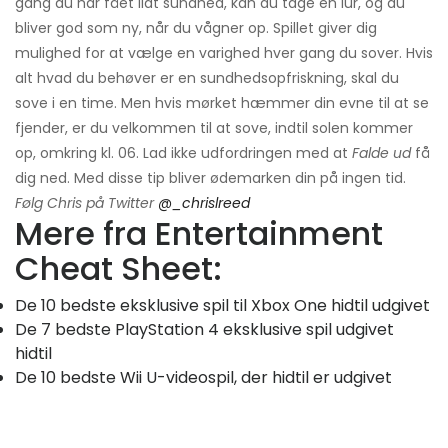
gang du har fået lidt sundhed, kan du tage en lur, og du
bliver god som ny, når du vågner op. Spillet giver dig
mulighed for at vælge en varighed hver gang du sover. Hvis
alt hvad du behøver er en sundhedsopfriskning, skal du
sove i en time. Men hvis mørket hæmmer din evne til at se
fjender, er du velkommen til at sove, indtil solen kommer
op, omkring kl. 06. Lad ikke udfordringen med at
Falde ud
få
dig ned. Med disse tip bliver ødemarken din på ingen tid.
Følg Chris på Twitter
@_chrislreed
Mere fra Entertainment
Cheat Sheet:
De 10 bedste eksklusive spil til Xbox One hidtil udgivet
De 7 bedste PlayStation 4 eksklusive spil udgivet
hidtil
De 10 bedste Wii U-videospil, der hidtil er udgivet