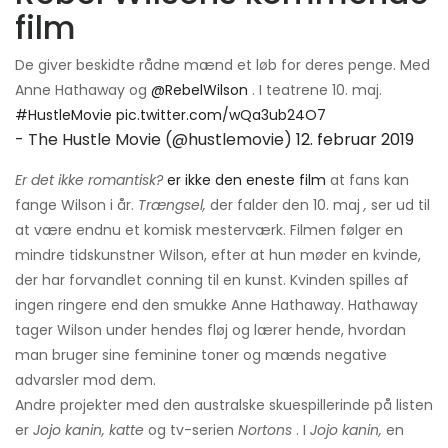
film
De giver beskidte rådne mænd et løb for deres penge. Med
Anne Hathaway og
@RebelWilson
. I teatrene 10. maj.
#HustleMovie
pic.twitter.com/wQa3ub24O7
- The Hustle Movie (@hustlemovie)
12. februar 2019
Er det ikke romantisk?
er ikke den eneste film
at fans kan
fange Wilson i år.
Trængsel,
der falder den 10. maj
,
ser ud til
at være endnu et komisk mesterværk. Filmen følger en
mindre tidskunstner Wilson, efter at hun møder en kvinde,
der har forvandlet conning til en kunst. Kvinden spilles af
ingen ringere end den smukke Anne Hathaway. Hathaway
tager Wilson under hendes fløj og lærer hende, hvordan
man bruger sine feminine toner og mænds negative
advarsler mod dem.
Andre projekter med den australske skuespillerinde på listen
er
Jojo kanin, katte
og tv-serien
Nortons
. I
Jojo kanin,
en