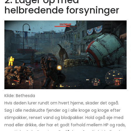
helbredende forsyninger
Kilde: Bethesda
Hvis døden lurer rundt om hvert hjørne, skader det også.
Søg i alle nedskudte fjender og i alle kroge og kroge efter
stimpakker, renset vand og blodpakker. Hold også øje med
mad eller drikke, der har et godt forhold mellem HP og rads,