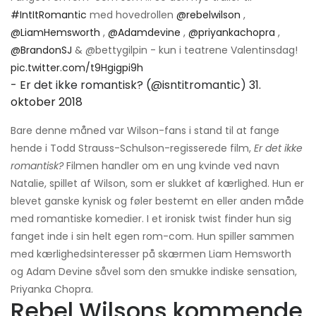
#IntItRomantic
med hovedrollen
@rebelwilson
,
@LiamHemsworth
,
@Adamdevine
,
@priyankachopra
,
@BrandonSJ
& @bettygilpin - kun i teatrene Valentinsdag!
pic.twitter.com/t9Hgigpi9h
- Er det ikke romantisk? (@isntitromantic)
31.
oktober 2018
Bare denne måned var Wilson-fans i stand til at fange
hende i Todd Strauss-Schulson-regisserede film,
Er det ikke
romantisk?
Filmen handler om en ung kvinde ved navn
Natalie, spillet af Wilson, som er slukket af kærlighed. Hun er
blevet ganske kynisk og føler bestemt en eller anden måde
med romantiske komedier. I et ironisk twist finder hun sig
fanget inde i sin helt egen rom-com. Hun spiller sammen
med kærlighedsinteresser på skærmen Liam Hemsworth
og Adam Devine såvel som den smukke indiske sensation,
Priyanka Chopra.
Rebel Wilsons kommende