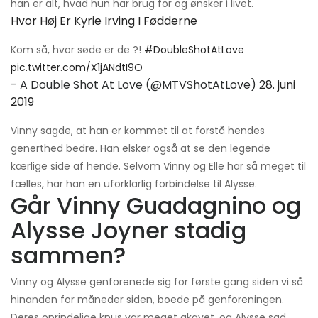
han er alt, hvad hun har brug for og ønsker i livet.
Hvor Høj Er Kyrie Irving I Fødderne
Kom så, hvor søde er de ?!
#DoubleShotAtLove
pic.twitter.com/X1jANdtI9O
- A Double Shot At Love (@MTVShotAtLove)
28. juni
2019
Vinny sagde, at han er kommet til at forstå hendes
generthed bedre. Han elsker også at se den legende
kærlige side af hende. Selvom Vinny og Elle har så meget til
fælles, har han en uforklarlig forbindelse til Alysse.
Går Vinny Guadagnino og
Alysse Joyner stadig
sammen?
Vinny og Alysse genforenede sig for første gang siden vi så
hinanden for måneder siden, boede på genforeningen.
Deres oprindelige knus var meget akavet, og Alysse sad