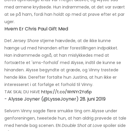
med armene krydsede. Hun indrømmede, at det var svært
at se på ham, fordi han holdt op med at prøve efter et par
uger.
Hvem Er Chris Paul Gift Med
Det
Jersey Shore
stjerne hævdede, at de ikke kunne
hænge ud med hinanden efter forestillingen indpakket.
Han indrømmede også, at han mislykkedes med at
fortsætte et 'sms-forhold' med Alysse, indtil de kunne se
hinanden. Alysse begyndte at græde, og Vinny trøstede
hende ikke. Derefter fortalte hun Justina, at hun ikke er
interesseret i at forfølge et forhold til Vinny.
TAK SKAL DU HAVE
https://t.co/WrNYr2Ya5p
- Alysse Joyner (@LysseJoyner)
28. juni 2019
Selvom Vinny sagde flere smukke ting om Alysse under
genforeningen, tweetede hun, at han aldrig prøvede at tale
med hende bag scenen. EN
Double Shot at Love
spoiler side