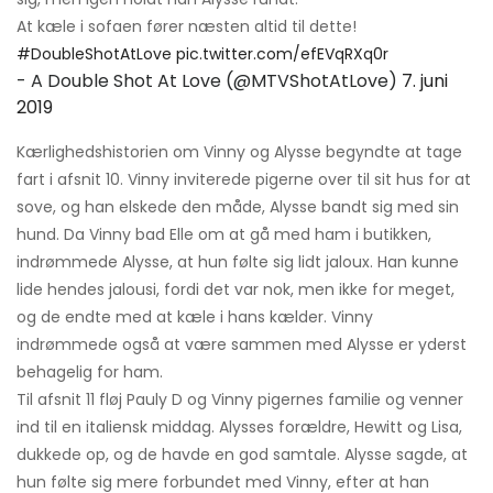
At kæle i sofaen fører næsten altid til dette!
#DoubleShotAtLove
pic.twitter.com/efEVqRXq0r
- A Double Shot At Love (@MTVShotAtLove)
7. juni
2019
Kærlighedshistorien om Vinny og Alysse begyndte at tage
fart i afsnit 10. Vinny inviterede pigerne over til sit hus for at
sove, og han elskede den måde, Alysse bandt sig med sin
hund. Da Vinny bad Elle om at gå med ham i butikken,
indrømmede Alysse, at hun følte sig lidt jaloux. Han kunne
lide hendes jalousi, fordi det var nok, men ikke for meget,
og de endte med at kæle i hans kælder. Vinny
indrømmede også at være sammen med Alysse er yderst
behagelig for ham.
Til afsnit 11 fløj Pauly D og Vinny pigernes familie og venner
ind til en italiensk middag. Alysses forældre, Hewitt og Lisa,
dukkede op, og de havde en god samtale. Alysse sagde, at
hun følte sig mere forbundet med Vinny, efter at han