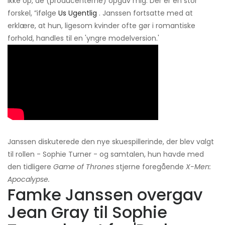
ikke op, de (producenterne) opgav mig. Der er en stor
forskel, ”ifølge
Us Ugentlig
. Janssen fortsatte med at
erklære, at hun, ligesom kvinder ofte gør i romantiske
forhold, handles til en 'yngre modelversion.'
Janssen diskuterede den nye skuespillerinde, der blev valgt
til rollen - Sophie Turner - og samtalen, hun havde med
den tidligere
Game of Thrones
stjerne foregående
X-Men:
Apocalypse.
Famke Janssen overgav
Jean Gray til Sophie