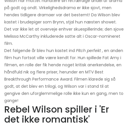
Wilson har måttet håndtere sin retfærdige andel af drama
på godt og ondt. Virkelighedsdrama er ikke sjovt, men
hendes tidligere dramaer var det bestemt! Da Wilson blev
kastet i brudepiger som Brynn, stjal hun næsten showet.
Det var ikke let at overveje enhver skuespillerinde; den sjove
Melissa McCarthy inkluderede satte alt i Oscar-nomineret
film.
Det følgende år blev hun kastet ind
Pitch perfekt
, en anden
film hun fortsat ville være kendt for. Hun spillede Fat Amy i
filmen, en rolle der fik hende noget kritisk anerkendelse, en
håndfuld nik og flere priser, herunder en MTV Best
Breakthrough Performance Award. Filmen klarede sig så
godt, at det blev en trilogi, og Wilson var i stand til at
gengive den uforglemmelige rolle ikke kun en gang, men to
gange!
Rebel Wilson spiller i 'Er
det ikke romantisk'