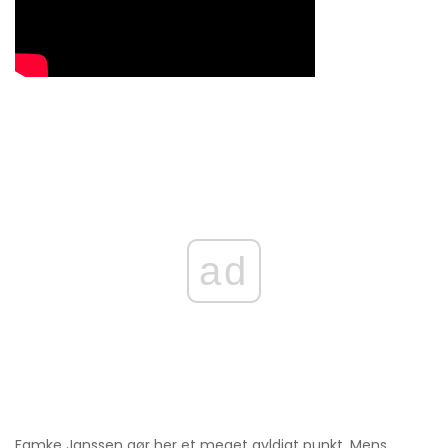
ad
Famke Janssen gør her et meget gyldigt punkt. Mens