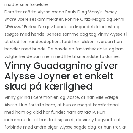
mødte sine forældre.
Derefter måtte Alysse møde Pauly D og Vinny's
Jersey
Shore
værelseskammerater, Ronnie Ortiz-Magro og Jenni
“JWoww” Farley. De gav hende en løgnedetektortest og
spøgte med hende. Senere samme dag tog Vinny Alysse til
et sted for hundeadoption, fordi han elsker, hvordan hun
handler med hunde. De havde en fantastisk date, og han
valgte hende sammen med Elle til sine sidste to damer.
Vinny Guadagnino giver
Alysse Joyner et enkelt
skud på kærlighed
Vinny gik ind i ceremonien og vidste, at han ville vælge
Alysse. Hun fortalte ham, at hun er meget komfortabel
med ham og altid har fundet ham attraktiv. Hun
indrømmede, at hun trak sig væk, da Vinny begyndte at
forbinde med andre piger. Alysse sagde dog, at hun tror, ​​at