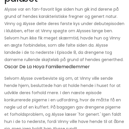
Alysse var en fan-favorit lige siden hun gik ind dørene på
grund af hendes karakteristiske fregner og genert natur.
Vinny og Alysse delte deres første kys under debutepisoden
i klubben, efter at Vinny spøgte om Alysses lange ben.
Selvom hun ikke fik meget skærmtid, havde hun og Vinny
en ægte forbindelse, som alle følte siden da. Alysse
landede i de to nederste i Episode 8, da drengene tog
damerne rullende skøjteløb på grund af hendes generthed.
Oscar De La Hoya Familiemedlemmer
Selvom Alysse overbeviste sig om, at Vinny ville sende
hende hjem, besluttede han at holde hende i huset for at
udvikle deres forhold mere. I den næste episode
konkurrerede pigerne i en udfordring, hvor de måtte få en
nøgle ud af en kuffert. På bagagen gav drengene pigerne
et forholdsproblem, og Alysse læser 'for genert.' Igen faldt
hun i de to nederste, fordi Vinny ville have hende til at åbne
sig, men igen holdt han Alysse rundt.