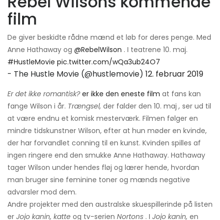
Rebel Wilsons kommende
film
De giver beskidte rådne mænd et løb for deres penge. Med
Anne Hathaway og
@RebelWilson
. I teatrene 10. maj.
#HustleMovie
pic.twitter.com/wQa3ub24O7
- The Hustle Movie (@hustlemovie)
12. februar 2019
Er det ikke romantisk?
er ikke den eneste film
at fans kan
fange Wilson i år.
Trængsel,
der falder den 10. maj
,
ser ud til
at være endnu et komisk mesterværk. Filmen følger en
mindre tidskunstner Wilson, efter at hun møder en kvinde,
der har forvandlet conning til en kunst. Kvinden spilles af
ingen ringere end den smukke Anne Hathaway. Hathaway
tager Wilson under hendes fløj og lærer hende, hvordan
man bruger sine feminine toner og mænds negative
advarsler mod dem.
Andre projekter med den australske skuespillerinde på listen
er
Jojo kanin, katte
og tv-serien
Nortons
. I
Jojo kanin,
en