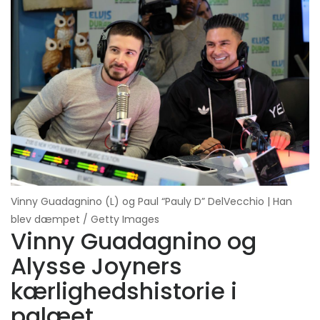
Vinny Guadagnino (L) og Paul “Pauly D” DelVecchio | Han
blev dæmpet / Getty Images
Vinny Guadagnino og
Alysse Joyners
kærlighedshistorie i
palæet