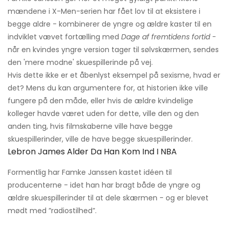
mændene i X-Men-serien har fået lov til at eksistere i
begge aldre - kombinerer de yngre og ældre kaster til en
indviklet vævet fortælling med
Dage af fremtidens fortid -
når en kvindes yngre version tager til sølvskærmen, sendes
den 'mere modne' skuespillerinde på vej.
Hvis dette ikke er et åbenlyst eksempel på sexisme, hvad er
det? Mens du kan argumentere for, at historien ikke ville
fungere på den måde, eller hvis de ældre kvindelige
kolleger havde været uden for dette, ville den og den
anden ting, hvis filmskaberne ville have begge
skuespillerinder, ville de have begge skuespillerinder.
Lebron James Alder Da Han Kom Ind I NBA
Formentlig har Famke Janssen kastet idéen til
producenterne - idet han har bragt både de yngre og
ældre skuespillerinder til at dele skærmen - og er blevet
mødt med ”radiostilhed”.