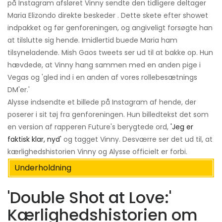
på Instagram afsløret Vinny sendte den tidligere deltager
Maria Elizondo direkte beskeder . Dette skete efter showet
indpakket og før genforeningen, og angiveligt forsøgte han
at tilslutte sig hende. Imidlertid buede Maria ham
tilsyneladende. Mish Gaos tweets ser ud til at bakke op. Hun
hævdede, at Vinny hang sammen med en anden pige i
Vegas og 'gled ind i en anden af ​​vores rollebesætnings
DM'er.'
Alysse indsendte et billede på Instagram af hende, der
poserer i sit tøj fra genforeningen. Hun billedtekst det som
en version af rapperen Future's berygtede ord,
'Jeg er
faktisk klar, nyd'
og tagget Vinny. Desværre ser det ud til, at
kærlighedshistorien Vinny og Alysse officielt er forbi.
Underholdning
'Double Shot at Love:'
Kærlighedshistorien om