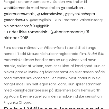
Fanget i en rom-com som ... Se den nye trailer til
#IntItRomantic
med hovedrollen
@rebelwilson
,
@LiamHemsworth
,
@Adamdevine
,
@priyankachopra
,
@BrandonSJ
& @bettygilpin - kun i teatrene Valentinsdag!
pic.twitter.com/t9Hgigpi9h
- Er det ikke romantisk? (@isntitromantic)
31.
oktober 2018
Bare denne måned var Wilson-fans i stand til at fange
hende i Todd Strauss-Schulson-regisserede film,
Er det ikke
romantisk?
Filmen handler om en ung kvinde ved navn
Natalie, spillet af Wilson, som er slukket af kærlighed. Hun er
blevet ganske kynisk og føler bestemt en eller anden måde
med romantiske komedier. I et ironisk twist finder hun sig
fanget inde i sin helt egen rom-com. Hun spiller sammen
med kærlighedsinteresser på skærmen Liam Hemsworth
og Adam Devine såvel som den smukke indiske sensation,
Priyanka Chopra.