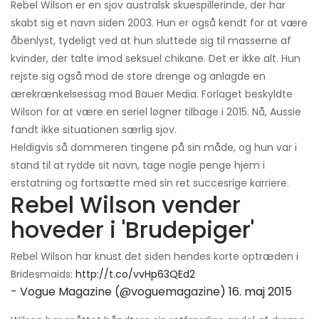
Rebel Wilson er en sjov australsk skuespillerinde, der har
skabt sig et navn siden 2003. Hun er også kendt for at være
åbenlyst, tydeligt ved at hun sluttede sig til masserne af
kvinder, der talte imod seksuel chikane. Det er ikke alt. Hun
rejste sig også mod de store drenge og anlagde en
ærekrænkelsessag mod Bauer Media. Forlaget beskyldte
Wilson for at være en seriel løgner tilbage i 2015. Nå, Aussie
fandt ikke situationen særlig sjov.
Heldigvis så dommeren tingene på sin måde, og hun var i
stand til at rydde sit navn, tage nogle penge hjem i
erstatning og fortsætte med sin ret succesrige karriere.
Rebel Wilson vender
hoveder i 'Brudepiger'
Rebel Wilson har knust det siden hendes korte optræden i
Bridesmaids:
http://t.co/vvHp63QEd2
- Vogue Magazine (@voguemagazine)
16. maj 2015