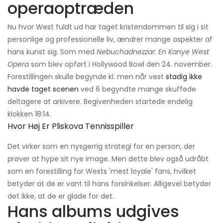
operaoptræden
Nu hvor West fuldt ud har taget kristendommen til sig i sit
personlige og professionelle liv, ændrer mange aspekter af
hans kunst sig. Som med
Nebuchadnezzar: En Kanye West
Opera
som blev opført i Hollywood Bowl den 24. november.
Forestillingen skulle begynde kl. men når vest
stadig ikke
havde taget scenen
ved 6 begyndte mange skuffede
deltagere at arkivere. Begivenheden startede endelig
klokken 18:14.
Hvor Høj Er Pliskova Tennisspiller
Det virker som en nysgerrig strategi for en person, der
prøver at hype sit nye image. Men dette blev også udråbt
som en forestilling for Wests 'mest loyale' fans, hvilket
betyder at de er vant til hans forsinkelser. Alligevel betyder
det ikke, at de er glade for det.
Hans albums udgives