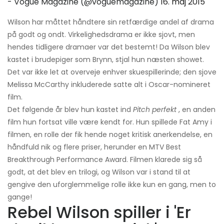
- Vogue Magazine (@voguemagazine)
16. maj 2015
Wilson har måttet håndtere sin retfærdige andel af drama
på godt og ondt. Virkelighedsdrama er ikke sjovt, men
hendes tidligere dramaer var det bestemt! Da Wilson blev
kastet i brudepiger som Brynn, stjal hun næsten showet.
Det var ikke let at overveje enhver skuespillerinde; den sjove
Melissa McCarthy inkluderede satte alt i Oscar-nomineret
film.
Det følgende år blev hun kastet ind
Pitch perfekt
, en anden
film hun fortsat ville være kendt for. Hun spillede Fat Amy i
filmen, en rolle der fik hende noget kritisk anerkendelse, en
håndfuld nik og flere priser, herunder en MTV Best
Breakthrough Performance Award. Filmen klarede sig så
godt, at det blev en trilogi, og Wilson var i stand til at
gengive den uforglemmelige rolle ikke kun en gang, men to
gange!
Rebel Wilson spiller i 'Er