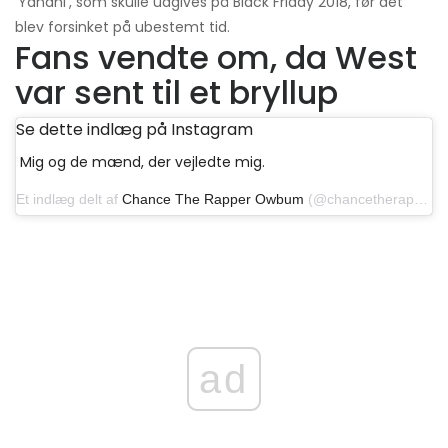
'Yandhi', som skulle udgives på Black Friday 2018, før det
blev forsinket på ubestemt tid.
Fans vendte om, da West
var sent til et bryllup
Se dette indlæg på Instagram
Mig og de mænd, der vejledte mig.
Et indlæg delt af
Chance The Rapper Owbum
(@chancetherapper) den 11. marts 2019 kl. 06:37 PDT
ad