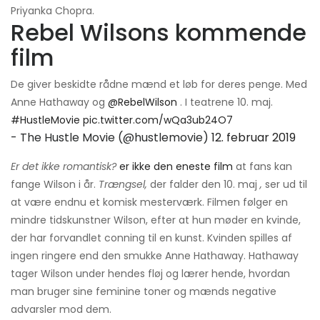
Priyanka Chopra.
Rebel Wilsons kommende
film
De giver beskidte rådne mænd et løb for deres penge. Med
Anne Hathaway og
@RebelWilson
. I teatrene 10. maj.
#HustleMovie
pic.twitter.com/wQa3ub24O7
- The Hustle Movie (@hustlemovie)
12. februar 2019
Er det ikke romantisk?
er ikke den eneste film
at fans kan
fange Wilson i år.
Trængsel,
der falder den 10. maj
,
ser ud til
at være endnu et komisk mesterværk. Filmen følger en
mindre tidskunstner Wilson, efter at hun møder en kvinde,
der har forvandlet conning til en kunst. Kvinden spilles af
ingen ringere end den smukke Anne Hathaway. Hathaway
tager Wilson under hendes fløj og lærer hende, hvordan
man bruger sine feminine toner og mænds negative
advarsler mod dem.