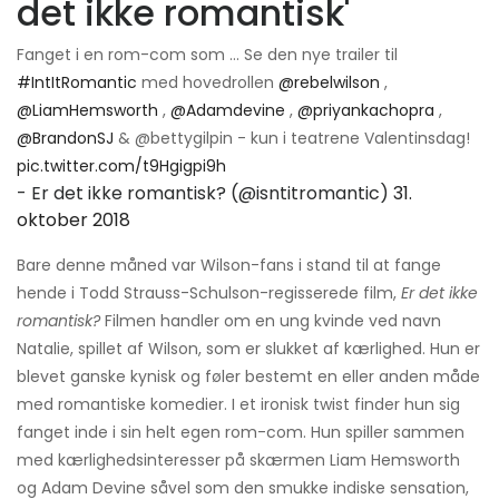
det ikke romantisk'
Fanget i en rom-com som ... Se den nye trailer til
#IntItRomantic
med hovedrollen
@rebelwilson
,
@LiamHemsworth
,
@Adamdevine
,
@priyankachopra
,
@BrandonSJ
& @bettygilpin - kun i teatrene Valentinsdag!
pic.twitter.com/t9Hgigpi9h
- Er det ikke romantisk? (@isntitromantic)
31.
oktober 2018
Bare denne måned var Wilson-fans i stand til at fange
hende i Todd Strauss-Schulson-regisserede film,
Er det ikke
romantisk?
Filmen handler om en ung kvinde ved navn
Natalie, spillet af Wilson, som er slukket af kærlighed. Hun er
blevet ganske kynisk og føler bestemt en eller anden måde
med romantiske komedier. I et ironisk twist finder hun sig
fanget inde i sin helt egen rom-com. Hun spiller sammen
med kærlighedsinteresser på skærmen Liam Hemsworth
og Adam Devine såvel som den smukke indiske sensation,