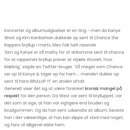
Koncerter og albumudgivelser er en ting - men da Kanye
West og Kim Kardashian dukkede op sent til Chance the
Rappers bryllup i marts, blev folk helt rasende.
'Kim og Kanye er så trashy for at ankomme sent til chance
for at rappernes bryllup prøver at stjæle showet, hvor
klæbrig,' sagde en Twitter-bruger. 'Så meget som Chance
ser op til Kanye & tager op for ham ... manden dukker op
sent til hans BRULLUP !?' en anden aftalt.
Generelt viser det sig at være forsinket
kronisk mangel på
respekt
for den person. Da West var sent til brylluppet, var
det som at sige, at han var vigtigere end bruden og
brudgommen. Og da han sent udsendte sit album, beviste
han i det væsentlige, at han kan slippe af sted med noget,
og fans vil alligevel elske ham.