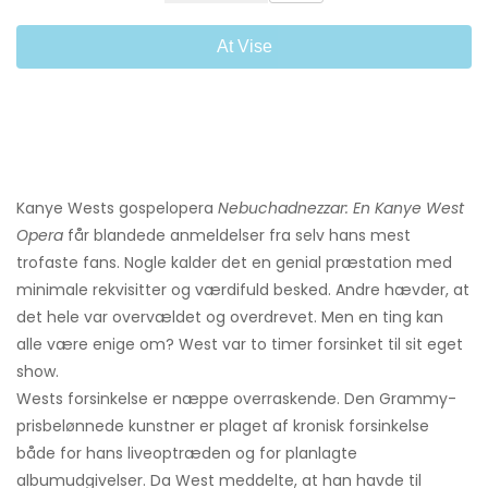
At Vise
Kanye Wests gospelopera
Nebuchadnezzar: En Kanye West
Opera
får blandede anmeldelser fra selv hans mest
trofaste fans. Nogle kalder det en genial præstation med
minimale rekvisitter og værdifuld besked. Andre hævder, at
det hele var overvældet og overdrevet. Men en ting kan
alle være enige om? West var to timer forsinket til sit eget
show.
Wests forsinkelse er næppe overraskende. Den Grammy-
prisbelønnede kunstner er plaget af kronisk forsinkelse
både for hans liveoptræden og for planlagte
albumudgivelser. Da West meddelte, at han havde til