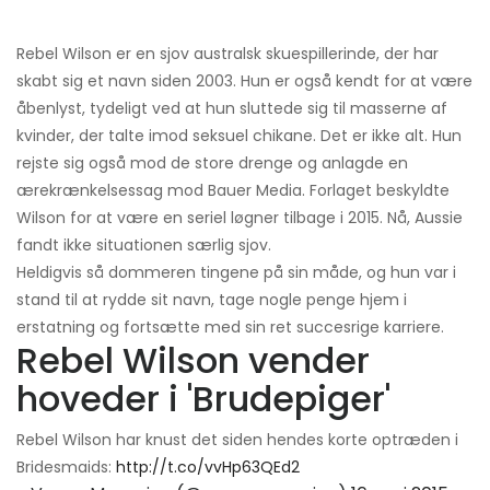
Rebel Wilson er en sjov australsk skuespillerinde, der har
skabt sig et navn siden 2003. Hun er også kendt for at være
åbenlyst, tydeligt ved at hun sluttede sig til masserne af
kvinder, der talte imod seksuel chikane. Det er ikke alt. Hun
rejste sig også mod de store drenge og anlagde en
ærekrænkelsessag mod Bauer Media. Forlaget beskyldte
Wilson for at være en seriel løgner tilbage i 2015. Nå, Aussie
fandt ikke situationen særlig sjov.
Heldigvis så dommeren tingene på sin måde, og hun var i
stand til at rydde sit navn, tage nogle penge hjem i
erstatning og fortsætte med sin ret succesrige karriere.
Rebel Wilson vender
hoveder i 'Brudepiger'
Rebel Wilson har knust det siden hendes korte optræden i
Bridesmaids:
http://t.co/vvHp63QEd2