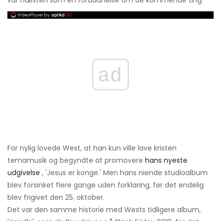
var næsten som en forudanelse om de kommende ting.
ad
For nylig lovede West, at han kun ville lave kristen
temamusik og begyndte at promovere
hans nyeste
udgivelse
, 'Jesus er konge.' Men hans niende studioalbum
blev forsinket flere gange uden forklaring, før det endelig
blev frigivet den 25. oktober.
Det var den samme historie med Wests tidligere album,