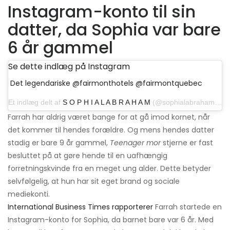
Instagram-konto til sin
datter, da Sophia var bare
6 år gammel
Se dette indlæg på Instagram
Det legendariske @fairmonthotels @fairmontquebec
Et indlæg delt af
S O P H I A L A B R A H A M
(@sophialabraham) 3. december 2018 kl.9: 35 PST
Farrah har aldrig været bange for at gå imod kornet, når
det kommer til hendes forældre. Og mens hendes datter
stadig er bare 9 år gammel,
Teenager mor
stjerne er fast
besluttet på at gøre hende til en uafhængig
forretningskvinde fra en meget ung alder. Dette betyder
selvfølgelig, at hun har sit eget brand og sociale
mediekonti.
International Business Times rapporterer
Farrah startede en
Instagram-konto for Sophia, da barnet bare var 6 år. Med