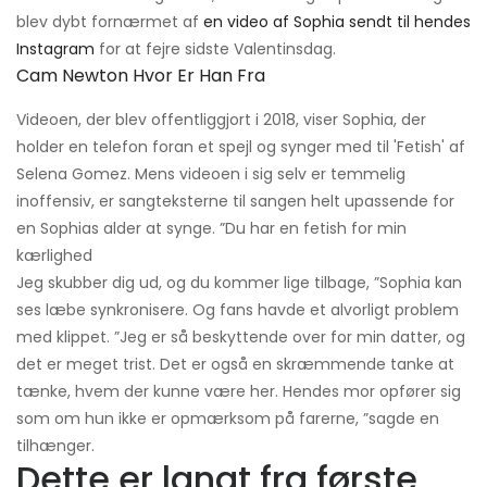
blev dybt fornærmet af
en video af Sophia sendt til hendes
Instagram
for at fejre sidste Valentinsdag.
Cam Newton Hvor Er Han Fra
Videoen, der blev offentliggjort i 2018, viser Sophia, der
holder en telefon foran et spejl og synger med til 'Fetish' af
Selena Gomez. Mens videoen i sig selv er temmelig
inoffensiv, er sangteksterne til sangen helt upassende for
en Sophias alder at synge. ”Du har en fetish for min
kærlighed
Jeg skubber dig ud, og du kommer lige tilbage, ”Sophia kan
ses læbe synkronisere. Og fans havde et alvorligt problem
med klippet. ”Jeg er så beskyttende over for min datter, og
det er meget trist. Det er også en skræmmende tanke at
tænke, hvem der kunne være her. Hendes mor opfører sig
som om hun ikke er opmærksom på farerne, ”sagde en
tilhænger.
Dette er langt fra første