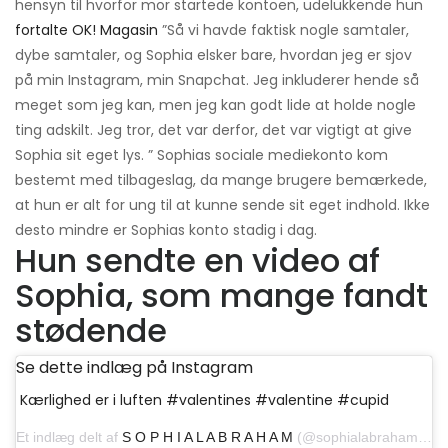
hensyn til hvorfor mor startede kontoen, udelukkende hun
fortalte OK! Magasin
”Så vi havde faktisk nogle samtaler,
dybe samtaler, og Sophia elsker bare, hvordan jeg er sjov
på min Instagram, min Snapchat. Jeg inkluderer hende så
meget som jeg kan, men jeg kan godt lide at holde nogle
ting adskilt. Jeg tror, ​​det var derfor, det var vigtigt at give
Sophia sit eget lys. ” Sophias sociale mediekonto kom
bestemt med tilbageslag, da mange brugere bemærkede,
at hun er alt for ung til at kunne sende sit eget indhold. Ikke
desto mindre er Sophias konto stadig i dag.
Hun sendte en video af
Sophia, som mange fandt
stødende
Se dette indlæg på Instagram
Kærlighed er i luften #valentines #valentine #cupid
Et indlæg delt af
S O P H I A L A B R A H A M
(@sophialabraham) den 13. februar 2019 kl. 06:23 PST