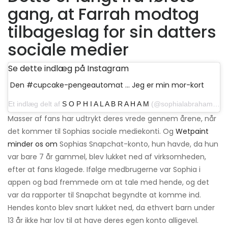
gang, at Farrah modtog
tilbageslag for sin datters
sociale medier
Se dette indlæg på Instagram
Den #cupcake-pengeautomat ... Jeg er min mor-kort
Et indlæg delt af
S O P H I A L A B R A H A M
(@sophialabraham) den 29. november 2018 kl 10:45 PST
Masser af fans har udtrykt deres vrede gennem årene, når
det kommer til Sophias sociale mediekonti. Og
Wetpaint
minder os om
Sophias Snapchat-konto, hun havde, da hun
var bare 7 år gammel, blev lukket ned af virksomheden,
efter at fans klagede. Ifølge medbrugerne var Sophia i
appen og bad fremmede om at tale med hende, og det
var da rapporter til Snapchat begyndte at komme ind.
Hendes konto blev snart lukket ned, da ethvert barn under
13 år ikke har lov til at have deres egen konto alligevel.