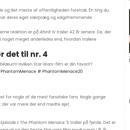
d de og det meste af offentligheden foretrak. Én ting du
lle har deres eget særpræg og salgsfremmende
erne reaktion er på
Afsnit IV
trailer 42 år senere. De, der
r, så noget meget anderledes end, hvordan trailere
 det til nr. 4
ilæum! Hvilken Star Wars-film er din favorit?
PhantomMenace
# PhantomMenace20
ret for nogle af de mest fanatiske fans. Nogle gange
 at der var mere der end mødte øjet.
e
Episode I: The Phantom Menace
'S trailer på fjerde. Det er
 prequel og den første
Star wars
film produceret i 15 år.