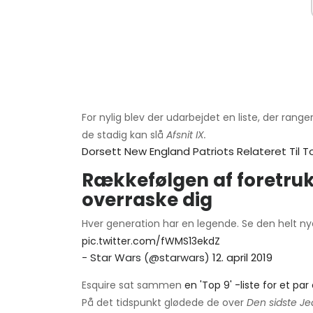
For nylig blev der udarbejdet en liste, der rang
de stadig kan slå
Afsnit IX.
Dorsett New England Patriots Relateret Til T
Rækkefølgen af ​​foretruk
overraske dig
Hver generation har en legende. Se den helt nye
pic.twitter.com/fWMS13ekdZ
- Star Wars (@starwars)
12. april 2019
Esquire sat sammen
en 'Top 9' -liste for et par
På det tidspunkt glødede de over
Den sidste Je