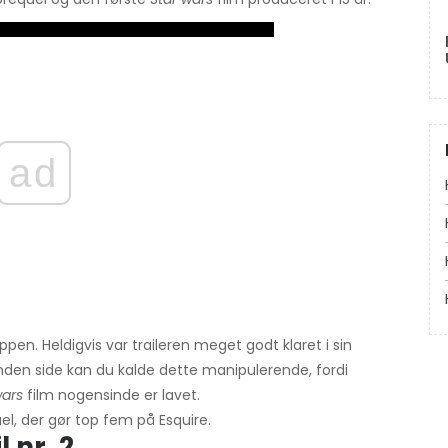
ad
en. Heldigvis var traileren meget godt klaret i sin
den side kan du kalde dette manipulerende, fordi
wars
film nogensinde er lavet.
el, der gør top fem på Esquire.
l nr. 2