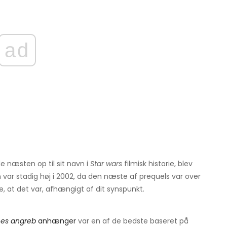
ad
e næsten op til sit navn i
Star wars
filmisk historie, blev
n var stadig høj i 2002, da den næste af prequels var over
e, at det var, afhængigt af dit synspunkt.
nes angreb
anhænger
var en af ​​de bedste baseret på