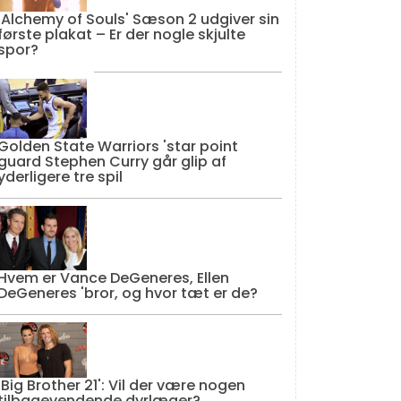
'Alchemy of Souls' Sæson 2 udgiver sin
første plakat – Er der nogle skjulte
spor?
Golden State Warriors 'star point
guard Stephen Curry går glip af
yderligere tre spil
Hvem er Vance DeGeneres, Ellen
DeGeneres 'bror, og hvor tæt er de?
'Big Brother 21': Vil der være nogen
tilbagevendende dyrlæger?