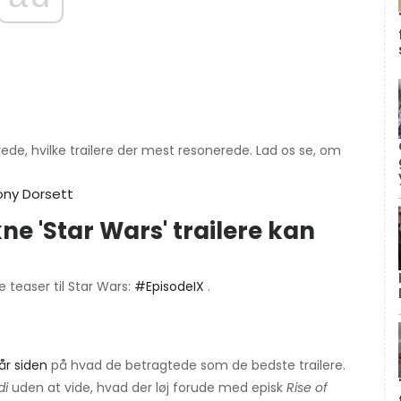
erede, hvilke trailere der mest resonerede. Lad os se, om
ony Dorsett
ne 'Star Wars' trailere kan
 teaser til Star Wars:
#EpisodeIX
.
 år siden
på hvad de betragtede som de bedste trailere.
di
uden at vide, hvad der løj forude med episk
Rise of