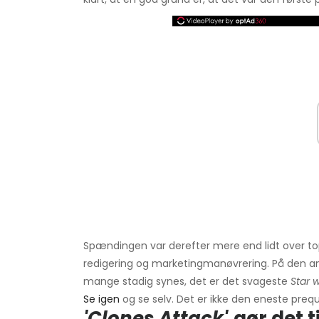
Spændingen var derefter mere end lidt over topp
redigering og marketingmanøvrering. På den an
mange stadig synes, det er det svageste
Star 
Se igen
og se selv. Det er ikke den eneste prequ
'Clones Attack'
gør det ti