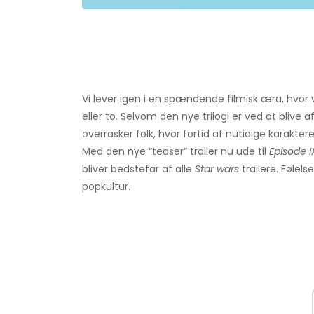
Vi lever igen i en spændende filmisk æra, hvor 
eller to. Selvom den nye trilogi er ved at blive af
overrasker folk, hvor fortid af nutidige karakter
Med den nye “teaser” trailer nu ude til
Episode I
bliver bedstefar af alle
Star wars
trailere. Følels
popkultur.