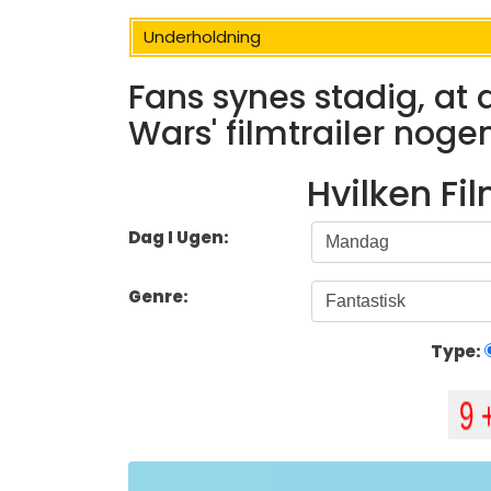
Underholdning
Fans synes stadig, at 
Wars' filmtrailer noge
Hvilken Fi
Dag I Ugen:
Genre:
Type: