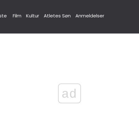
ste
Film
Kultur
Atletes Søn
Anmeldelser
ad