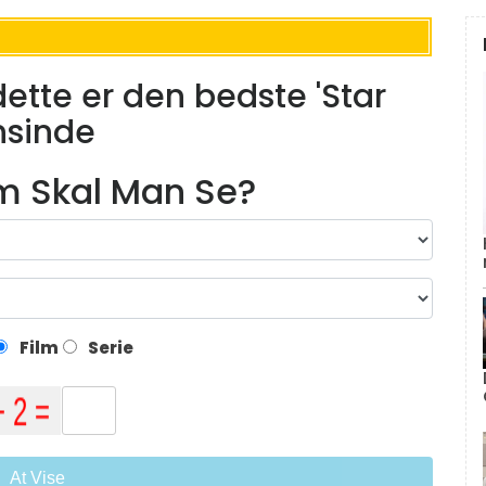
dette er den bedste 'Star
nsinde
lm Skal Man Se?
Film
Serie
At Vise