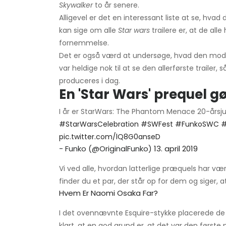
Skywalker
to år senere.
Alligevel er det en interessant liste at se, hva
kan sige om alle
Star wars
trailere er, at de a
fornemmelse.
Det er også værd at undersøge, hvad den mod
var heldige nok til at se den allerførste traile
produceres i dag.
En 'Star Wars' prequel gør
I år er StarWars: The Phantom Menace 20-årsjub
#StarWarsCelebration
#SWFest
#FunkoSWC
#
pic.twitter.com/lQ8G0anseD
- Funko (@OriginalFunko)
13. april 2019
Vi ved alle, hvordan latterlige præquels har væ
finder du et par, der står op for dem og siger,
Hvem Er Naomi Osaka Far?
I det ovennævnte Esquire-stykke placerede d
klart, at en god grund er, at det var den første