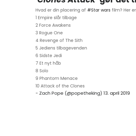
Hvad er din placering af
#Star wars
film? Her 
1 Empire slår tilbage
2 Force Awakens
3 Rogue One
4 Revenge of The Sith
5 Jediens tilbagevenden
6 Sidste Jedi
7 Et nyt håb
8 Solo
9 Phantom Menace
10 Attack of the Clones
- Zach Pope (@popetheking)
13. april 2019