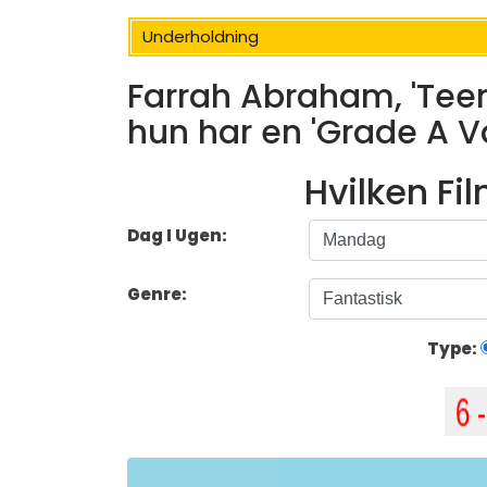
Underholdning
Farrah Abraham, 'Teen
hun har en 'Grade A V
Hvilken Fi
Dag I Ugen:
Genre:
Type: