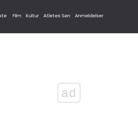
ste
Film
Kultur
Atletes Søn
Anmeldelser
ad