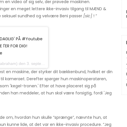
ham en video af sig selv, der prøvede maskinen.
ger en meget lettere ikke-invasiv tilgang til MÆND &
 seksuel sundhed og velvære Beni passer
[sic]
! ”
H DAGLIG' PÅ #Youtube
1'ER FOR DIG!
e
) den 3. september 2019 kl. 06:46 PDT
est en maskine, der styrker dit bækkenbund, hvilket er din
 til kameraet. Derefter spørger hun maskinoperatøren,
som 'kegel-tronen.' Efter at have placeret sig på
den han meddeler, at hun skal være forsigtig, fordi 'Jeg
de om, hvordan hun skulle ”sprænge”, nævnte hun, at
un kunne lide, at det var en ikke-invasiv procedure. ”Jeg