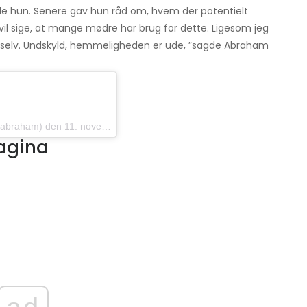
de hun. Senere gav hun råd om, hvem der potentielt
vil sige, at mange mødre har brug for dette. Ligesom jeg
g selv. Undskyld, hemmeligheden er ude, ”sagde Abraham
m) den 11. november 2019 kl. 8:58 PST
vagina