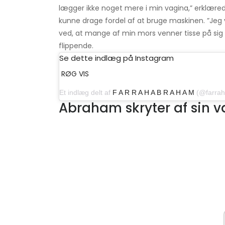
lægger ikke noget mere i min vagina,” erklære
kunne drage fordel af at bruge maskinen. ”Jeg 
ved, at mange af min mors venner tisse på si
flippende.
Se dette indlæg på Instagram
RØG VIS
Et indlæg delt af
F A R R A H A B R A H A M
(@farrahabraha
Abraham skryter af sin 