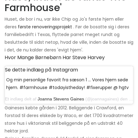
Farmhouse'
Huset, de bor i nu, var ikke Chip og Jo's første hjem eller
deres
første renoveringsprojekt
. Før de bosatte sig i deres
familiebedrift i Texas, flyttede parret meget rundt og
besluttede til sidst netop, hvad de ville, inden de bosatte sig
i det, de nu kalder deres 'evigt hjem'.
Hvor Mange Børnebørn Har Steve Harvey
Se dette indlæg på Instagram
Og min personlige favorit fra sæson 1 ... Vores hjem søde
hjem. #farmhouse #todayistheday! #fixerupper @ hgtv
Et indlæg delt af
Joanna Stevens Gaines
(@joannagaines) den 6. januar 2015 kl. 07:14 PST
Gaineses købte gården i 2012. Beliggende i Crawford, en
forstad til deres elskede by Waco, er det 1700 kvadratmeter
store hus i viktoriansk stil beliggende på en udstrakt 40
hektar jord.