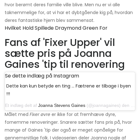
hvor berømt deres familie ville blive. Men nu er vi alle
taknemmelige for, at vi har et dybtgående kig på, hvordan
deres fantastiske hjem blev sammensat.
Hvilket Hold Spillede Draymond Green For
Fans af 'Fixer Upper' vil
sætte pris på Joanna
Gaines 'tip til renovering
Se dette indlæg på Instagram
Dette kan kun betyde en ting ... Fætrene er tilbage i byen
!!!
Et indlæg delt af
Joanna Stevens Gaines
(@joannagaines) den 27. oktober 2017 kl.15: 48 PDT
Målet med
Fixer øvre
er ikke for at fremhæve dyre,
fornemme renoveringer. Snarere sætter fans pris på, hvor
mange af Gaines 'tip der også er meget opnåelige for
gennemsnitlige folk. I videoserien deler Joanna nogle af