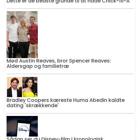
Dette er de bedste grunde til at hade Chick-fil-A
Mød Austin Reaves, bror Spencer Reaves:
Aldersgap og familietræ
Bradley Coopers kæreste Huma Abedin kaldte
dating 'skrækkende'
Sådan ser du Disney-film i kronologisk