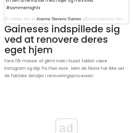
En sen aftenrunde med hajer og minnows
#sommernights
Et indlæg delt af
Joanna Stevens Gaines
(@joannagaines) den 3. august 2018 kl. 19.49 PDT
Gaineses indspillede sig
ved at renovere deres
eget hjem
Fans får masser af glimt inde i huset takket være
Instagram og klip fra
Fixer øvre
. Men de fleste har ikke set
de faktiske detaljer i renoveringsprocessen.
ad