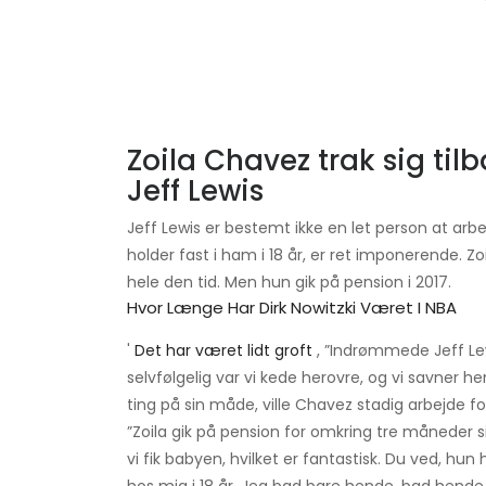
Zoila Chavez trak sig tilb
Jeff Lewis
Jeff Lewis er bestemt ikke en let person at arbe
holder fast i ham i 18 år, er ret imponerende. 
hele den tid. Men hun gik på pension i 2017.
Hvor Længe Har Dirk Nowitzki Været I NBA
'
Det har været lidt groft
, ”Indrømmede Jeff Lew
selvfølgelig var vi kede herovre, og vi savner h
ting på sin måde, ville Chavez stadig arbejde f
”Zoila gik på pension for omkring tre måneder s
vi fik babyen, hvilket er fantastisk. Du ved, hu