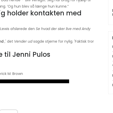
bad hende - 'Bliv venligst. Jeg har brug for hjælp til
ang. ’Og hun blev så længe hun kunne.”
dig holder kontakten med
ff Lewis afslørede den
Se hvad der sker live med Andy
nd
,' det
Vender ud
sagde stjerne for nylig. 'Faktisk tror
e til Jenni Pulos
erick M. Brown