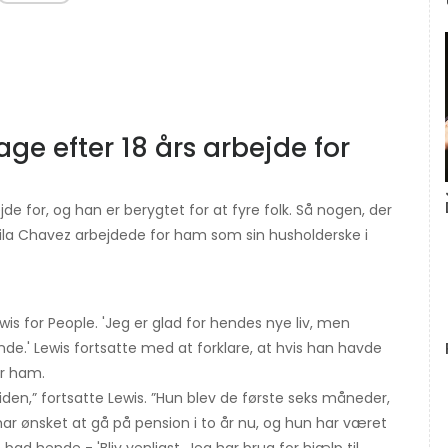
age efter 18 års arbejde for
jde for, og han er berygtet for at fyre folk. Så nogen, der
Zoila Chavez arbejdede for ham som sin husholderske i
is for People. 'Jeg er glad for hendes nye liv, men
ende.' Lewis fortsatte med at forklare, at hvis han havde
or ham.
iden,” fortsatte Lewis. ”Hun blev de første seks måneder,
n har ønsket at gå på pension i to år nu, og hun har været