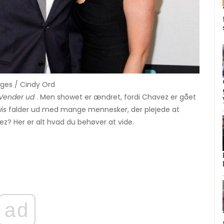
ages / Cindy Ord
Vender ud
. Men showet er ændret, fordi Chavez er gået
wis falder ud med mange mennesker, der plejede at
z? Her er alt hvad du behøver at vide.
ad