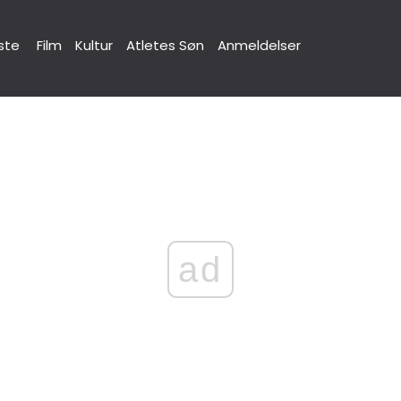
ste
Film
Kultur
Atletes Søn
Anmeldelser
ad