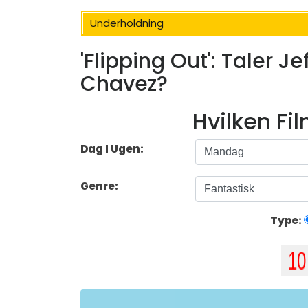
Underholdning
'Flipping Out': Taler J
Chavez?
Hvilken Fi
Dag I Ugen:
Genre:
Type: