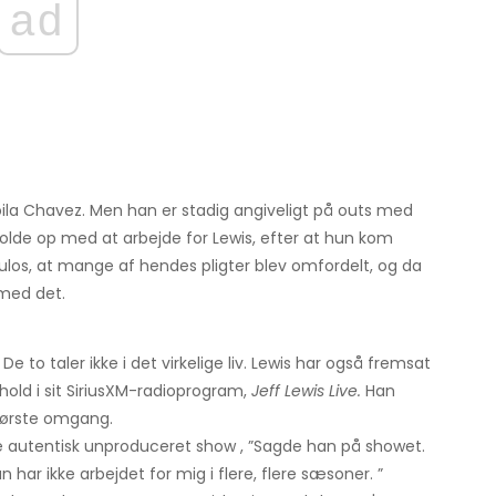
ad
ila Chavez. Men han er stadig angiveligt på outs med
holde op med at arbejde for Lewis, efter at hun kom
 Pulos, at mange af hendes pligter blev omfordelt, og da
 med det.
 De to taler ikke i det virkelige liv. Lewis har også fremsat
old i sit SiriusXM-radioprogram,
Jeff Lewis Live.
Han
 første omgang.
 autentisk unproduceret show , ”Sagde han på showet.
n har ikke arbejdet for mig i flere, flere sæsoner. ”