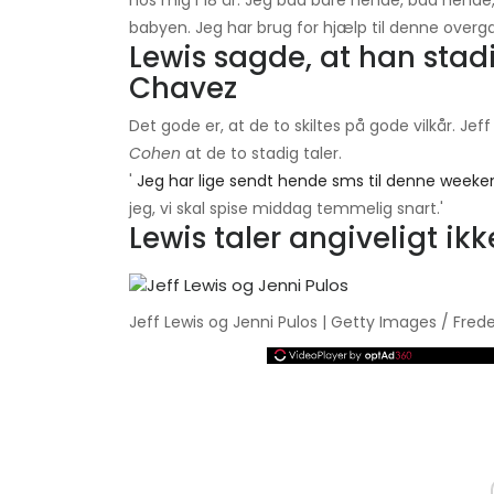
hos mig i 18 år. Jeg bad bare hende, bad hende, 
babyen. Jeg har brug for hjælp til denne overg
Lewis sagde, at han sta
Chavez
Det gode er, at de to skiltes på gode vilkår. Je
Cohen
at de to stadig taler.
'
Jeg har lige sendt hende sms til denne weeke
jeg, vi skal spise middag temmelig snart.'
Lewis taler angiveligt ikk
Jeff Lewis og Jenni Pulos | Getty Images / Fred