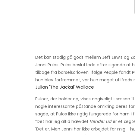
Det kan stadig gå godt mellem Jeff Lewis og Zo
Jenni Pulos. Pulos besluttede efter sigende at 
tilbage fra barselsorloven. Ifølge People fandt
hun blev forfremmet, var hun meget utilfreds
Julian 'the Jackal' Wallace
Puloer, der holder op, vises angiveligt i sæson 11.
nogle interessante påstande omkring deres forh
sagde, at Pulos ikke rigtig fungerede for ham i
”Det har jeg altid hævdet
Vender ud
er et ægte
'Det er. Men Jenni har ikke arbejdet for mig - hu