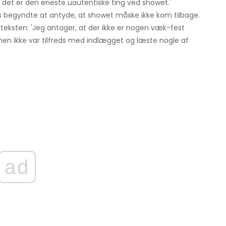
di det er den eneste uautentiske ting ved showet.'
s begyndte at antyde, at showet måske ikke kom tilbage.
teksten: 'Jeg antager, at der ikke er nogen væk-fest
en ikke var tilfreds med indlægget og læste nogle af
ad