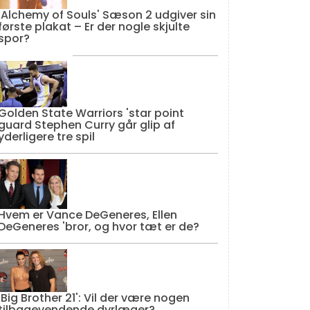
'Alchemy of Souls' Sæson 2 udgiver sin
første plakat – Er der nogle skjulte
spor?
Golden State Warriors 'star point
guard Stephen Curry går glip af
yderligere tre spil
Hvem er Vance DeGeneres, Ellen
DeGeneres 'bror, og hvor tæt er de?
'Big Brother 21': Vil der være nogen
tilbagevendende dyrlæger?