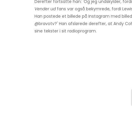
Derefter fortsatte han: 'Og jeg undskylder, for
Vender ud
fans var også bekymrede, fordi Lewi
Han postede et billede på Instagram med billed
@bravotv?' Han afslørede derefter, at Andy Coh
sine tekster i sit radioprogram.