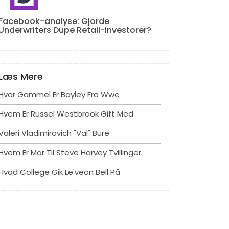
Facebook-analyse: Gjorde
Underwriters Dupe Retail-investorer?
Læs Mere
Hvor Gammel Er Bayley Fra Wwe
Hvem Er Russel Westbrook Gift Med
Valeri Vladimirovich "val" Bure
Hvem Er Mor Til Steve Harvey Tvillinger
Hvad College Gik Le'veon Bell På