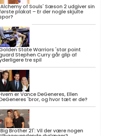
'Alchemy of Souls' Sæson 2 udgiver sin
første plakat – Er der nogle skjulte
spor?
Golden State Warriors 'star point
guard Stephen Curry går glip af
yderligere tre spil
Hvem er Vance DeGeneres, Ellen
DeGeneres 'bror, og hvor tæt er de?
'Big Brother 21': Vil der være nogen
tilbagevendende dyrlæger?