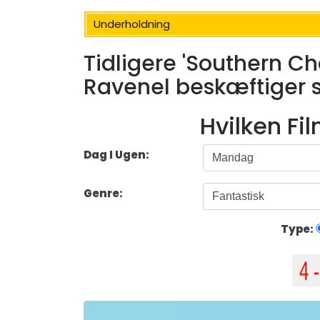
Underholdning
Tidligere 'Southern C
Ravenel beskæftiger 
Hvilken Fi
Dag I Ugen:
Genre:
Type: