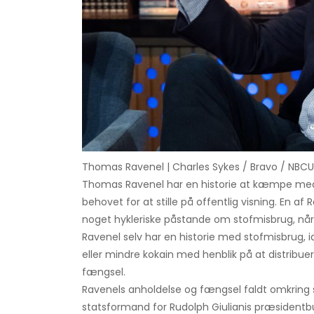
Thomas Ravenel | Charles Sykes / Bravo / NBC
Thomas Ravenel har en historie at kæmpe med 
behovet for at stille på offentlig visning. E
noget hykleriske påstande om stofmisbrug, når
Ravenel selv har en historie med stofmisbrug, ide
eller mindre kokain med henblik på at distribuer
fængsel.
Ravenels anholdelse og fængsel faldt omkring 
statsformand for Rudolph Giulianis præsidentb