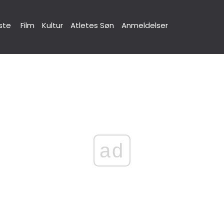
ste
Film
Kultur
Atletes Søn
Anmeldelser
ad