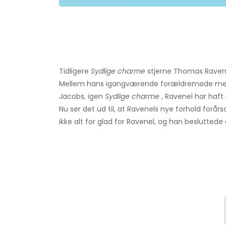
Tidligere
Sydlige charme
stjerne Thomas Ravenel 
Mellem hans igangværende forældremøde med K
Jacobs, igen
Sydlige charme
, Ravenel har haft
Nu ser det ud til, at Ravenels nye forhold fo
ikke alt for glad for Ravenel, og han besluttede 