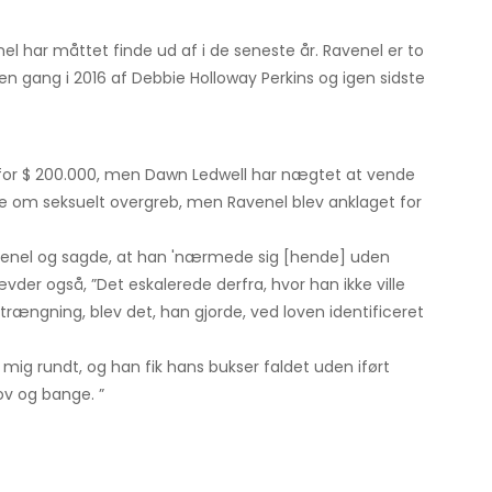
l har måttet finde ud af i de seneste år. Ravenel er to
en gang i 2016 af Debbie Holloway Perkins og igen sidste
n for $ 200.000, men Dawn Ledwell har nægtet at vende
rne om seksuelt overgreb, men Ravenel blev anklaget for
enel og sagde, at han 'nærmede sig [hende] uden
der også, ”Det eskalerede derfra, hvor han ikke ville
ndtrængning, blev det, han gjorde, ved loven identificeret
 mig rundt, og han fik hans bukser faldet uden iført
lov og bange. ”