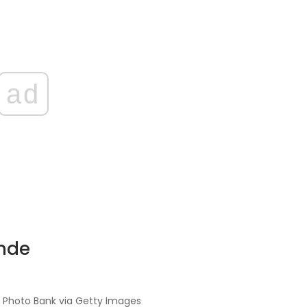
ad
ende
U Photo Bank via Getty Images