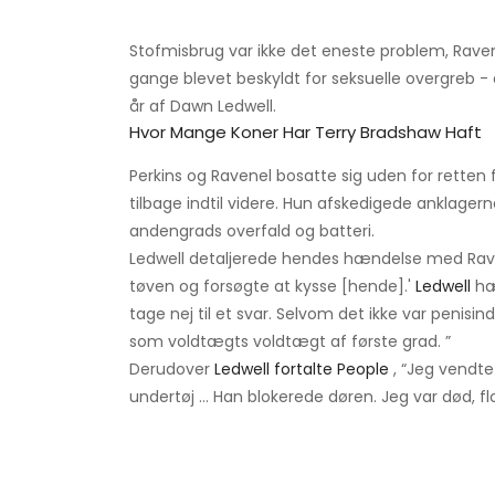
Stofmisbrug var ikke det eneste problem, Ravene
gange blevet beskyldt for seksuelle overgreb - 
år af Dawn Ledwell.
Hvor Mange Koner Har Terry Bradshaw Haft
Perkins og Ravenel bosatte sig uden for rette
tilbage indtil videre. Hun afskedigede anklage
andengrads overfald og batteri.
Ledwell detaljerede hendes hændelse med Rav
tøven og forsøgte at kysse [hende].'
Ledwell
hæv
tage nej til et svar. Selvom det ikke var penisi
som voldtægts voldtægt af første grad. ”
Derudover
Ledwell fortalte People
, “Jeg vendte
undertøj ... Han blokerede døren. Jeg var død, f