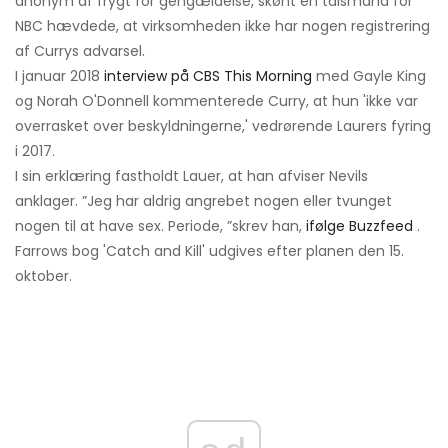
anonym af frygt for gengældelse, skønt en talsmand for
NBC hævdede, at virksomheden ikke har nogen registrering
af Currys advarsel.
I januar 2018
interview på CBS This Morning
med Gayle King
og Norah O'Donnell kommenterede Curry, at hun 'ikke var
overrasket over beskyldningerne,' vedrørende Laurers fyring
i 2017.
I sin erklæring fastholdt Lauer, at han afviser Nevils
anklager. ”Jeg har aldrig angrebet nogen eller tvunget
nogen til at have sex. Periode, ”skrev han,
ifølge Buzzfeed
.
Farrows bog 'Catch and Kill' udgives efter planen den 15.
oktober.