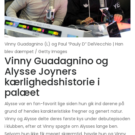
Vinny Guadagnino (L) og Paul “Pauly D” DelVecchio | Han
blev dæmpet / Getty Images
Vinny Guadagnino og
Alysse Joyners
kærlighedshistorie i
palæet
Alysse var en fan-favorit lige siden hun gik ind dørene på
grund af hendes karakteristiske fregner og genert natur.
Vinny og Alysse delte deres første kys under debutepisoden
i klubben, efter at Vinny spøgte om Alysses lange ben.
Selvom hun ikke fik meget skærmtid, havde hun og Vinny