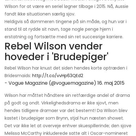
Wilson for at være en seriel løgner tilbage i 2015. Nå, Aussie
fandt ikke situationen særlig sjov.
Heldigvis så dommeren tingene på sin måde, og hun var i
stand til at rydde sit navn, tage nogle penge hjem i
erstatning og fortsætte med sin ret succesrige karriere.
Rebel Wilson vender
hoveder i 'Brudepiger'
Rebel Wilson har knust det siden hendes korte optræden i
Bridesmaids:
http://t.co/vvHp63QEd2
- Vogue Magazine (@voguemagazine)
16. maj 2015
Wilson har måttet håndtere sin retfærdige andel af drama
på godt og ondt. Virkelighedsdrama er ikke sjovt, men
hendes tidligere dramaer var det bestemt! Da Wilson blev
kastet i brudepiger som Brynn, stjal hun næsten showet.
Det var ikke let at overveje enhver skuespillerinde; den sjove
Melissa McCarthy inkluderede satte alt i Oscar-nomineret