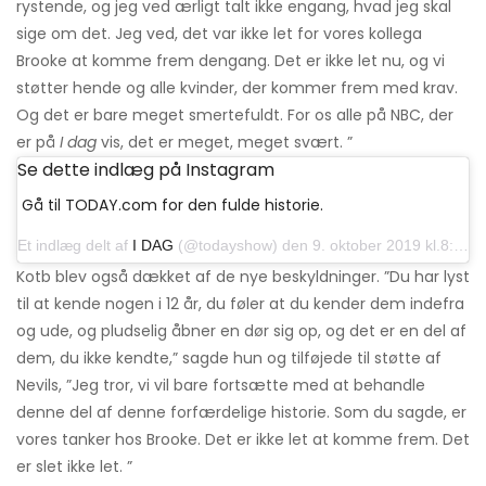
rystende, og jeg ved ærligt talt ikke engang, hvad jeg skal
sige om det. Jeg ved, det var ikke let for vores kollega
Brooke at komme frem dengang. Det er ikke let nu, og vi
støtter hende og alle kvinder, der kommer frem med krav.
Og det er bare meget smertefuldt. For os alle på NBC, der
er på
I dag
vis, det er meget, meget svært. ”
Se dette indlæg på Instagram
Gå til TODAY.com for den fulde historie.
Et indlæg delt af
I DAG
(@todayshow) den 9. oktober 2019 kl.8: 20 PDT
Kotb blev også dækket af de nye beskyldninger. ”Du har lyst
til at kende nogen i 12 år, du føler at du kender dem indefra
og ude, og pludselig åbner en dør sig op, og det er en del af
dem, du ikke kendte,” sagde hun og tilføjede til støtte af
Nevils, ”Jeg tror, ​​vi vil bare fortsætte med at behandle
denne del af denne forfærdelige historie. Som du sagde, er
vores tanker hos Brooke. Det er ikke let at komme frem. Det
er slet ikke let. ”