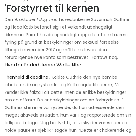
'Forstyrret til kernen'
Den 9. oktober
I dag viser
hovedankerne Savannah Guthrie
og Hoda Kotb befandt sig i et velkendt ubehageligt
dilemma. Parret havde oprindeligt rapporteret om Laurers
fyring på grund af beskyldninger om seksuel forseelse
tilbage i november 2017 og måtte nu levere den
foruroligende nye konto som beskrevet i Farrows bog.
Hvorfor Forlod Jenna Wolfe Nbc
I henhold til deadline
, Kaldte Guthrie den nye bombe
'chokerende og rystende', og Kotb sagde til seerne, 'Vi
kender ikke fakta i alt dette, men de er ikke beskyldninger
om en affære. De er beskyldninger om en forbrydelse. ”
Guthries stemme var rystende, da hun adresserede den
meget akavede situation, hun var i, og rapporterede om sin
tidligere kollega. ”Jeg har lyst til, at vi skylder vores seere at
holde pause et øjeblik,” sagde hun. ”Dette er chokerende og