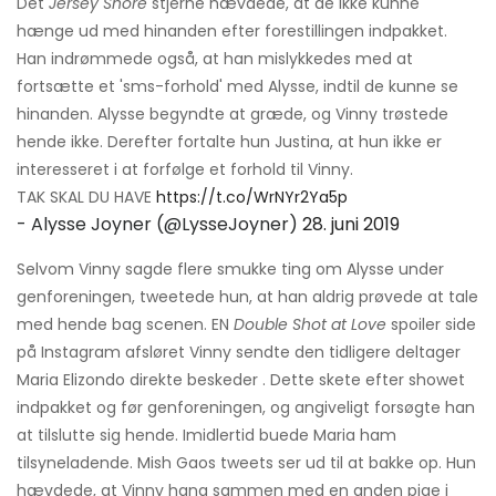
Det
Jersey Shore
stjerne hævdede, at de ikke kunne
hænge ud med hinanden efter forestillingen indpakket.
Han indrømmede også, at han mislykkedes med at
fortsætte et 'sms-forhold' med Alysse, indtil de kunne se
hinanden. Alysse begyndte at græde, og Vinny trøstede
hende ikke. Derefter fortalte hun Justina, at hun ikke er
interesseret i at forfølge et forhold til Vinny.
TAK SKAL DU HAVE
https://t.co/WrNYr2Ya5p
- Alysse Joyner (@LysseJoyner)
28. juni 2019
Selvom Vinny sagde flere smukke ting om Alysse under
genforeningen, tweetede hun, at han aldrig prøvede at tale
med hende bag scenen. EN
Double Shot at Love
spoiler side
på Instagram afsløret Vinny sendte den tidligere deltager
Maria Elizondo direkte beskeder . Dette skete efter showet
indpakket og før genforeningen, og angiveligt forsøgte han
at tilslutte sig hende. Imidlertid buede Maria ham
tilsyneladende. Mish Gaos tweets ser ud til at bakke op. Hun
hævdede, at Vinny hang sammen med en anden pige i