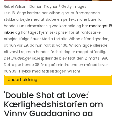
Rebel Wilson | Darrian Traynor / Getty Images
I sin 16-årige karriere har Wilson gjort et fremragende
stykke arbejde med at skabe en perfekt niche bare for
hende. Hun udmærker sig ved komedie og har
modtaget 18
nikker
og har taget hjem seks priser for sit fantastiske
arbejde. Ifølge Bauer Media fortalte Wilson offentligheden,
at hun var 29, da hun faktisk var 36. Wilson lagde allerede
alt vrøvl i ro, men hendes fødselsdag er meget offentlig.
Det
Brudepiger
skuespillerinde blev født den 2. marts 1980.
Dette gør hende 38 år og på mindre end en måned bliver
hun 39! Tillykke med fødselsdagen Wilson!
Underholdning
'Double Shot at Love:'
Kærlighedshistorien om
Vinny Guadagnino og