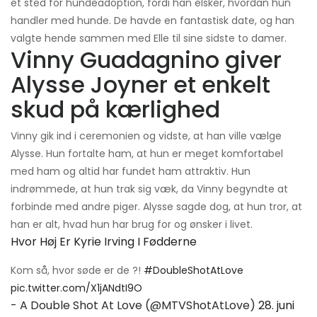
et sted for hundeadoption, fordi han elsker, hvordan hun
handler med hunde. De havde en fantastisk date, og han
valgte hende sammen med Elle til sine sidste to damer.
Vinny Guadagnino giver
Alysse Joyner et enkelt
skud på kærlighed
Vinny gik ind i ceremonien og vidste, at han ville vælge
Alysse. Hun fortalte ham, at hun er meget komfortabel
med ham og altid har fundet ham attraktiv. Hun
indrømmede, at hun trak sig væk, da Vinny begyndte at
forbinde med andre piger. Alysse sagde dog, at hun tror, ​​at
han er alt, hvad hun har brug for og ønsker i livet.
Hvor Høj Er Kyrie Irving I Fødderne
Kom så, hvor søde er de ?!
#DoubleShotAtLove
pic.twitter.com/X1jANdtI9O
- A Double Shot At Love (@MTVShotAtLove)
28. juni