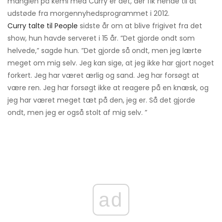
manglen på kemi med Curry er det, der fik hende til at
udstøde fra morgennyhedsprogrammet i 2012.
Curry talte til People
sidste år om at blive frigivet fra det
show, hun havde serveret i 15 år. ”Det gjorde ondt som
helvede,” sagde hun. ”Det gjorde så ondt, men jeg lærte
meget om mig selv. Jeg kan sige, at jeg ikke har gjort noget
forkert. Jeg har været ærlig og sand. Jeg har forsøgt at
være ren. Jeg har forsøgt ikke at reagere på en knæsk, og
jeg har været meget tæt på den, jeg er. Så det gjorde
ondt, men jeg er også stolt af mig selv. ”
ad