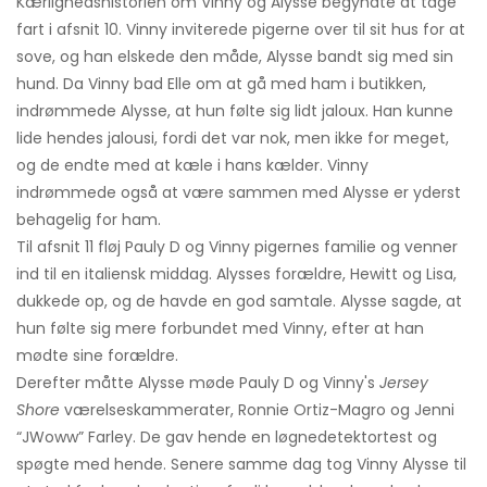
Kærlighedshistorien om Vinny og Alysse begyndte at tage
fart i afsnit 10. Vinny inviterede pigerne over til sit hus for at
sove, og han elskede den måde, Alysse bandt sig med sin
hund. Da Vinny bad Elle om at gå med ham i butikken,
indrømmede Alysse, at hun følte sig lidt jaloux. Han kunne
lide hendes jalousi, fordi det var nok, men ikke for meget,
og de endte med at kæle i hans kælder. Vinny
indrømmede også at være sammen med Alysse er yderst
behagelig for ham.
Til afsnit 11 fløj Pauly D og Vinny pigernes familie og venner
ind til en italiensk middag. Alysses forældre, Hewitt og Lisa,
dukkede op, og de havde en god samtale. Alysse sagde, at
hun følte sig mere forbundet med Vinny, efter at han
mødte sine forældre.
Derefter måtte Alysse møde Pauly D og Vinny's
Jersey
Shore
værelseskammerater, Ronnie Ortiz-Magro og Jenni
“JWoww” Farley. De gav hende en løgnedetektortest og
spøgte med hende. Senere samme dag tog Vinny Alysse til