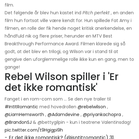
film.
Det følgende år blev hun kastet ind
Pitch perfekt
, en anden
film hun fortsat ville være kendt for. Hun spillede Fat Amy i
filmen, en rolle der fik hende noget kritisk anerkendelse, en
håndfuld nik og flere priser, herunder en MTV Best
Breakthrough Performance Award. Filmen klarede sig så
godt, at det blev en trilogi, og Wilson var i stand til at
gengive den uforglemmelige rolle ikke kun en gang, men to
gange!
Rebel Wilson spiller i 'Er
det ikke romantisk'
Fanget i en rom-com som ... Se den nye trailer til
#IntItRomantic
med hovedrollen
@rebelwilson
,
@LiamHemsworth
,
@Adamdevine
,
@priyankachopra
,
@BrandonSJ
& @bettygilpin - kun i teatrene Valentinsdag!
pic.twitter.com/t9Hgigpi9h
- Er det ikke romantisk? (@isntitromantic)
31.