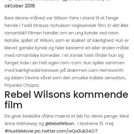
oktober 2018
Bare denne måned var Wilson-fans i stand til at fange
hende i Todd Strauss-Schulson-regisserede film,
Er det ikke
romantisk?
Filmen handler om en ung kvinde ved navn
Natalie, spillet af Wilson, som er slukket af kærlighed. Hun er
blevet ganske kynisk og føler bestemt en eller anden måde
med romantiske komedier. I et ironisk twist finder hun sig
fanget inde i sin helt egen rom-com. Hun spiller sammen
med kærlighedsinteresser på skærmen Liam Hemsworth
og Adam Devine såvel som den smukke indiske sensation,
Priyanka Chopra.
Rebel Wilsons kommende
film
De giver beskidte rådne mænd et løb for deres penge. Med
Anne Hathaway og
@RebelWilson
. I teatrene 10. maj.
#HustleMovie
pic.twitter.com/wQa3ub24O7