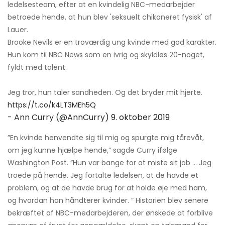
ledelsesteam, efter at en kvindelig NBC-medarbejder
betroede hende, at hun blev 'seksuelt chikaneret fysisk' af
Lauer.
Brooke Nevils er en troværdig ung kvinde med god karakter.
Hun kom til NBC News som en ivrig og skyldløs 20-noget,
fyldt med talent.
Jeg tror, ​​hun taler sandheden. Og det bryder mit hjerte.
https://t.co/k4LT3MEh5Q
- Ann Curry (@AnnCurry)
9. oktober 2019
”En kvinde henvendte sig til mig og spurgte mig tårevåt,
om jeg kunne hjælpe hende,” sagde Curry ifølge
Washington Post. ”Hun var bange for at miste sit job ... Jeg
troede på hende. Jeg fortalte ledelsen, at de havde et
problem, og at de havde brug for at holde øje med ham,
og hvordan han håndterer kvinder. ” Historien blev senere
bekræftet af NBC-medarbejderen, der ønskede at forblive