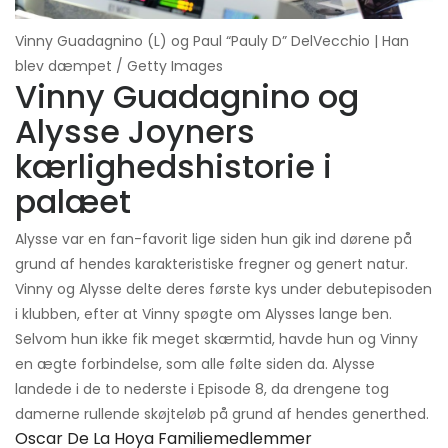
Vinny Guadagnino (L) og Paul “Pauly D” DelVecchio | Han
blev dæmpet / Getty Images
Vinny Guadagnino og
Alysse Joyners
kærlighedshistorie i
palæet
Alysse var en fan-favorit lige siden hun gik ind dørene på
grund af hendes karakteristiske fregner og genert natur.
Vinny og Alysse delte deres første kys under debutepisoden
i klubben, efter at Vinny spøgte om Alysses lange ben.
Selvom hun ikke fik meget skærmtid, havde hun og Vinny
en ægte forbindelse, som alle følte siden da. Alysse
landede i de to nederste i Episode 8, da drengene tog
damerne rullende skøjteløb på grund af hendes generthed.
Oscar De La Hoya Familiemedlemmer