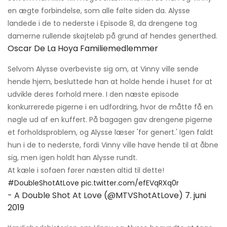
en ægte forbindelse, som alle følte siden da. Alysse
landede i de to nederste i Episode 8, da drengene tog
damerne rullende skøjteløb på grund af hendes generthed.
Oscar De La Hoya Familiemedlemmer
Selvom Alysse overbeviste sig om, at Vinny ville sende
hende hjem, besluttede han at holde hende i huset for at
udvikle deres forhold mere. I den næste episode
konkurrerede pigerne i en udfordring, hvor de måtte få en
nøgle ud af en kuffert. På bagagen gav drengene pigerne
et forholdsproblem, og Alysse læser 'for genert.' Igen faldt
hun i de to nederste, fordi Vinny ville have hende til at åbne
sig, men igen holdt han Alysse rundt.
At kæle i sofaen fører næsten altid til dette!
#DoubleShotAtLove
pic.twitter.com/efEVqRXq0r
- A Double Shot At Love (@MTVShotAtLove)
7. juni
2019