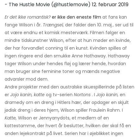
- The Hustle Movie (@hustlemovie)
12. februar 2019
Er det ikke romantisk?
er ikke den eneste film
at fans kan
fange Wilson i år.
Trængsel,
der falder den 10. maj
,
ser ud til
at være endnu et komisk mesterværk. Filmen følger en
mindre tidskunstner Wilson, efter at hun møder en kvinde,
der har forvandlet conning til en kunst. Kvinden spilles af
ingen ringere end den smukke Anne Hathaway. Hathaway
tager Wilson under hendes fløj og lærer hende, hvordan
man bruger sine feminine toner og mænds negative
advarsler mod dem.
Andre projekter med den australske skuespillerinde på listen
er
Jojo kanin, katte
og tv-serien
Nortons
. I
Jojo kanin,
en
dramedy om en dreng i Hitlers hær, der opdager en skjult
jødisk dreng i deres hjem, Wilson spiller Fraulein Rahm. I
Katte,
Wilson er Jennyanydots, et medlem af en
kattestamme, der hvert år beslutter, hvilken der skal få en
anden lejekontrakt på livet. Serien har i øjeblikket ingen