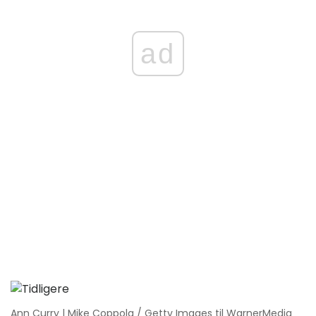
ad
Ann Curry | Mike Coppola / Getty Images til WarnerMedia