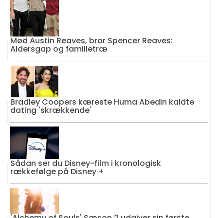
Mød Austin Reaves, bror Spencer Reaves:
Aldersgap og familietræ
Bradley Coopers kæreste Huma Abedin kaldte
dating 'skrækkende'
Sådan ser du Disney-film i kronologisk
rækkefølge på Disney +
'Alchemy of Souls' Sæson 2 udgiver sin første