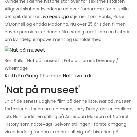
Kvinderne i denne historie står over for sexisme i starten.
Alligevel skubber kvinderne ud over fordomme for at spille
det spil, de elsker.
En egen liga
stjerner Tom Hanks, Rosie
O'Donnell og endda Madonna. Nu over 25 år siden filmen
havde premiere, er denne film stadig æret som en historie
om kvindelig empowerment og udholdenhed.
Ben Stiller 'Nat på museet' | Foto af James Devaney /
WireImage
Keith En Gang Thurman Nettoværdi
'Nat på museet'
En af de senest udgivne film på denne liste,
Nat på museet
fortæller historien om en mand, Larry Daley, der er imellem
job. Han lander en stilling på American Museum of Natural
History som nattevagt. Selvom stillingen i første omgang
virker kedelig for ham, ændrer alt sig, når historien på