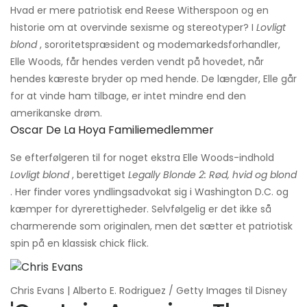
Hvad er mere patriotisk end Reese Witherspoon og en
historie om at overvinde sexisme og stereotyper? I
Lovligt
blond
, sororitetspræsident og modemarkedsforhandler,
Elle Woods, får hendes verden vendt på hovedet, når
hendes kæreste bryder op med hende. De længder, Elle går
for at vinde ham tilbage, er intet mindre end den
amerikanske drøm.
Oscar De La Hoya Familiemedlemmer
Se efterfølgeren til for noget ekstra Elle Woods-indhold
Lovligt blond
, berettiget
Legally Blonde 2: Rød, hvid og blond
. Her finder vores yndlingsadvokat sig i Washington D.C. og
kæmper for dyrerettigheder. Selvfølgelig er det ikke så
charmerende som originalen, men det sætter et patriotisk
spin på en klassisk chick flick.
Chris Evans | Alberto E. Rodriguez / Getty Images til Disney