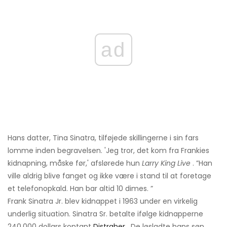
ad
Hans datter, Tina Sinatra, tilføjede skillingerne i sin fars
lomme inden begravelsen. 'Jeg tror, ​​det kom fra Frankies
kidnapning, måske før,' afslørede hun
Larry King Live
. ”Han
ville aldrig blive fanget og ikke være i stand til at foretage
et telefonopkald. Han bar altid 10 dimes. ”
Frank Sinatra Jr. blev kidnappet i 1963 under en virkelig
underlig situation. Sinatra Sr. betalte ifølge kidnapperne
240.000 dollars kontant
Distraher
. De løsladte hans søn,