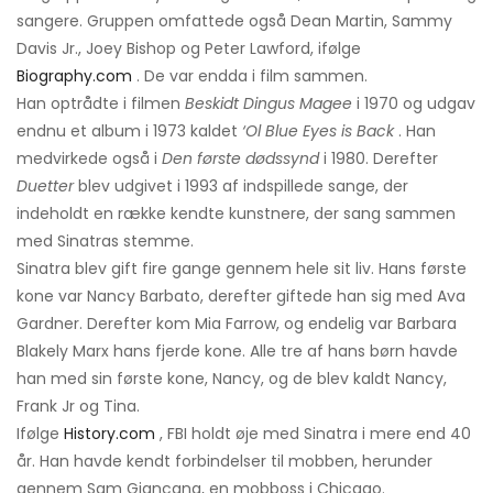
sangere. Gruppen omfattede også Dean Martin, Sammy
Davis Jr., Joey Bishop og Peter Lawford, ifølge
Biography.com
. De var endda i film sammen.
Han optrådte i filmen
Beskidt Dingus Magee
i 1970 og udgav
endnu et album i 1973 kaldet
‘Ol Blue Eyes is Back
. Han
medvirkede også i
Den første dødssynd
i 1980. Derefter
Duetter
blev udgivet i 1993 af indspillede sange, der
indeholdt en række kendte kunstnere, der sang sammen
med Sinatras stemme.
Sinatra blev gift fire gange gennem hele sit liv. Hans første
kone var Nancy Barbato, derefter giftede han sig med Ava
Gardner. Derefter kom Mia Farrow, og endelig var Barbara
Blakely Marx hans fjerde kone. Alle tre af hans børn havde
han med sin første kone, Nancy, og de blev kaldt Nancy,
Frank Jr og Tina.
Ifølge
History.com
, FBI holdt øje med Sinatra i mere end 40
år. Han havde kendt forbindelser til mobben, herunder
gennem Sam Giancana, en mobboss i Chicago.