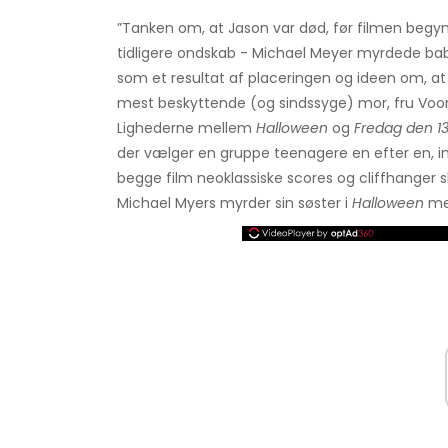
”Tanken om, at Jason var død, før filmen begy
tidligere ondskab - Michael Meyer myrdede babysi
som et resultat af placeringen og ideen om, at 
mest beskyttende (og sindssyge) mor, fru Voor
Lighederne mellem
Halloween
og
Fredag ​​den 13
der vælger en gruppe teenagere en efter en, ind
begge film neoklassiske scores og cliffhanger s
Michael Myers myrder sin søster i
Halloween
men