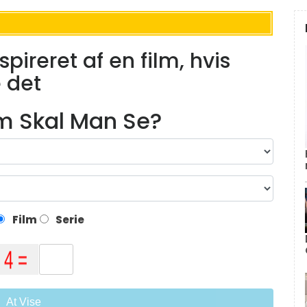
nspireret af en film, hvis
e det
lm Skal Man Se?
Film
Serie
At Vise