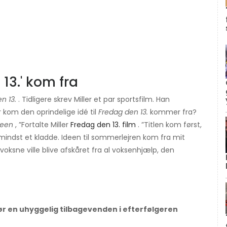
n 13.' kom fra
en 13.
. Tidligere skrev Miller et par sportsfilm. Han
r kom den oprindelige idé til
Fredag ​​den 13.
kommer fra?
ween
, ”Fortalte Miller
Fredag ​​den 13. film
. ”Titlen kom først,
ndst et kladde. Ideen til sommerlejren kom fra mit
 voksne ville blive afskåret fra al voksenhjælp, den
ør en uhyggelig tilbagevenden i efterfølgeren