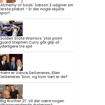
'Alchemy of Souls' Sæson 2 udgiver sin
første plakat – Er der nogle skjulte
spor?
Golden State Warriors 'star point
guard Stephen Curry går glip af
yderligere tre spil
Hvem er Vance DeGeneres, Ellen
DeGeneres 'bror, og hvor tæt er de?
'Big Brother 21': Vil der være nogen
tilbagevendende dyrlæger?