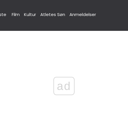
ste
Film
Kultur
Atletes Søn
Anmeldelser
ad