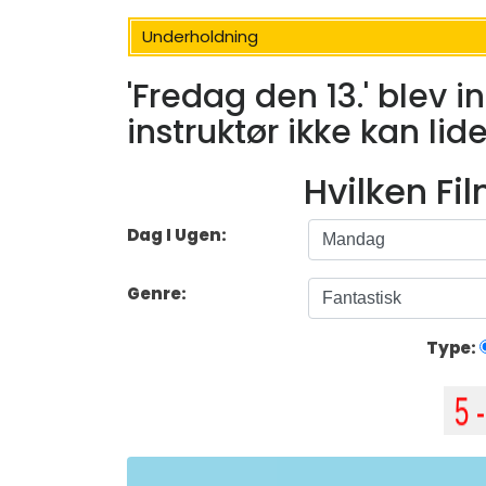
Underholdning
'Fredag ​​den 13.' blev i
instruktør ikke kan lid
Hvilken Fi
Dag I Ugen:
Genre:
Type: