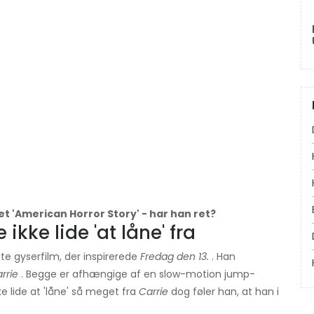
et 'American Horror Story' - har han ret?
ikke lide 'at låne' fra
te gyserfilm, der inspirerede
Fredag ​​den 13.
. Han
rrie
. Begge er afhængige af en slow-motion jump-
e lide at 'låne' så meget fra
Carrie
dog føler han, at han i