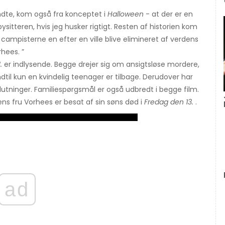
ndte, kom også fra konceptet i
Halloween
- at der er en
tteren, hvis jeg husker rigtigt. Resten af ​​historien kom
campisterne en efter en ville blive elimineret af verdens
hees. ”
.
er indlysende. Begge drejer sig om ansigtsløse mordere,
til kun en kvindelig teenager er tilbage. Derudover har
lutninger. Familiespørgsmål er også udbredt i begge film.
s fru Vorhees er besat af sin søns død i
Fredag ​​den 13.
.
ad