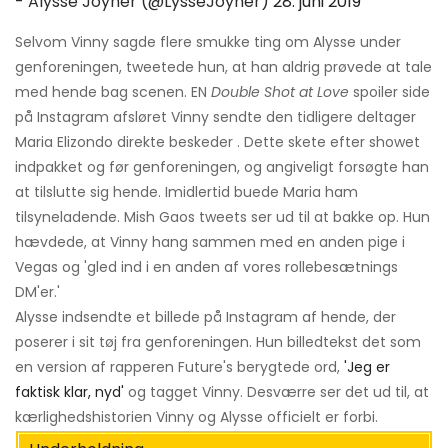
- Alysse Joyner (@LysseJoyner)
28. juni 2019
Selvom Vinny sagde flere smukke ting om Alysse under
genforeningen, tweetede hun, at han aldrig prøvede at tale
med hende bag scenen. EN
Double Shot at Love
spoiler side
på Instagram afsløret Vinny sendte den tidligere deltager
Maria Elizondo direkte beskeder . Dette skete efter showet
indpakket og før genforeningen, og angiveligt forsøgte han
at tilslutte sig hende. Imidlertid buede Maria ham
tilsyneladende. Mish Gaos tweets ser ud til at bakke op. Hun
hævdede, at Vinny hang sammen med en anden pige i
Vegas og 'gled ind i en anden af ​​vores rollebesætnings
DM'er.'
Alysse indsendte et billede på Instagram af hende, der
poserer i sit tøj fra genforeningen. Hun billedtekst det som
en version af rapperen Future's berygtede ord,
'Jeg er
faktisk klar, nyd'
og tagget Vinny. Desværre ser det ud til, at
kærlighedshistorien Vinny og Alysse officielt er forbi.