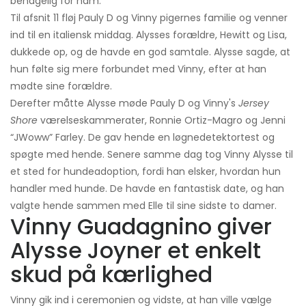
behagelig for ham.
Til afsnit 11 fløj Pauly D og Vinny pigernes familie og venner
ind til en italiensk middag. Alysses forældre, Hewitt og Lisa,
dukkede op, og de havde en god samtale. Alysse sagde, at
hun følte sig mere forbundet med Vinny, efter at han
mødte sine forældre.
Derefter måtte Alysse møde Pauly D og Vinny's
Jersey
Shore
værelseskammerater, Ronnie Ortiz-Magro og Jenni
“JWoww” Farley. De gav hende en løgnedetektortest og
spøgte med hende. Senere samme dag tog Vinny Alysse til
et sted for hundeadoption, fordi han elsker, hvordan hun
handler med hunde. De havde en fantastisk date, og han
valgte hende sammen med Elle til sine sidste to damer.
Vinny Guadagnino giver
Alysse Joyner et enkelt
skud på kærlighed
Vinny gik ind i ceremonien og vidste, at han ville vælge