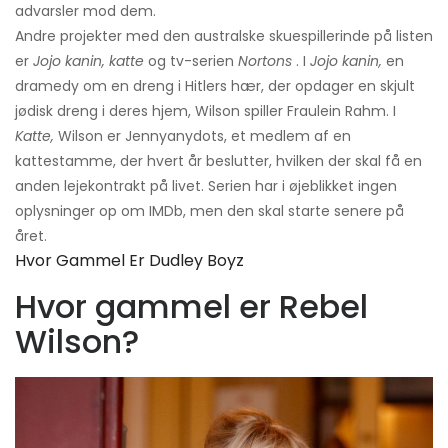
advarsler mod dem.
Andre projekter med den australske skuespillerinde på listen
er
Jojo kanin, katte
og tv-serien
Nortons
. I
Jojo kanin,
en
dramedy om en dreng i Hitlers hær, der opdager en skjult
jødisk dreng i deres hjem, Wilson spiller Fraulein Rahm. I
Katte,
Wilson er Jennyanydots, et medlem af en
kattestamme, der hvert år beslutter, hvilken der skal få en
anden lejekontrakt på livet. Serien har i øjeblikket ingen
oplysninger op om IMDb, men den skal starte senere på
året.
Hvor Gammel Er Dudley Boyz
Hvor gammel er Rebel
Wilson?