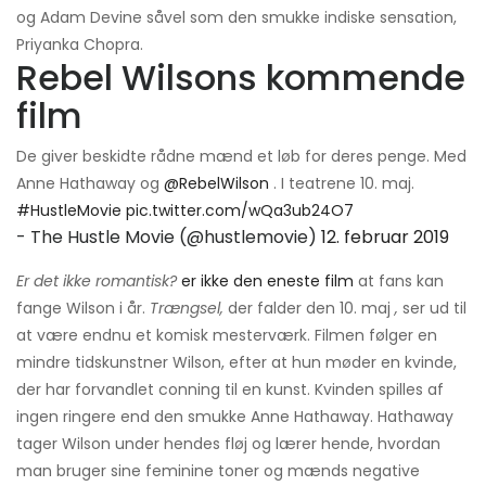
og Adam Devine såvel som den smukke indiske sensation,
Priyanka Chopra.
Rebel Wilsons kommende
film
De giver beskidte rådne mænd et løb for deres penge. Med
Anne Hathaway og
@RebelWilson
. I teatrene 10. maj.
#HustleMovie
pic.twitter.com/wQa3ub24O7
- The Hustle Movie (@hustlemovie)
12. februar 2019
Er det ikke romantisk?
er ikke den eneste film
at fans kan
fange Wilson i år.
Trængsel,
der falder den 10. maj
,
ser ud til
at være endnu et komisk mesterværk. Filmen følger en
mindre tidskunstner Wilson, efter at hun møder en kvinde,
der har forvandlet conning til en kunst. Kvinden spilles af
ingen ringere end den smukke Anne Hathaway. Hathaway
tager Wilson under hendes fløj og lærer hende, hvordan
man bruger sine feminine toner og mænds negative