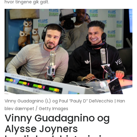
hvor tingene gik galt.
Vinny Guadagnino (L) og Paul “Pauly D” DelVecchio | Han
blev dæmpet / Getty Images
Vinny Guadagnino og
Alysse Joyners