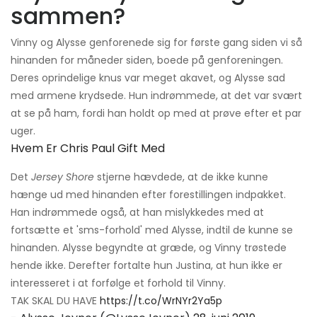
sammen?
Vinny og Alysse genforenede sig for første gang siden vi så
hinanden for måneder siden, boede på genforeningen.
Deres oprindelige knus var meget akavet, og Alysse sad
med armene krydsede. Hun indrømmede, at det var svært
at se på ham, fordi han holdt op med at prøve efter et par
uger.
Hvem Er Chris Paul Gift Med
Det
Jersey Shore
stjerne hævdede, at de ikke kunne
hænge ud med hinanden efter forestillingen indpakket.
Han indrømmede også, at han mislykkedes med at
fortsætte et 'sms-forhold' med Alysse, indtil de kunne se
hinanden. Alysse begyndte at græde, og Vinny trøstede
hende ikke. Derefter fortalte hun Justina, at hun ikke er
interesseret i at forfølge et forhold til Vinny.
TAK SKAL DU HAVE
https://t.co/WrNYr2Ya5p