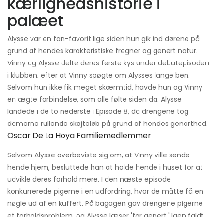
kærlighedshistorie i
palæet
Alysse var en fan-favorit lige siden hun gik ind dørene på
grund af hendes karakteristiske fregner og genert natur.
Vinny og Alysse delte deres første kys under debutepisoden
i klubben, efter at Vinny spøgte om Alysses lange ben.
Selvom hun ikke fik meget skærmtid, havde hun og Vinny
en ægte forbindelse, som alle følte siden da. Alysse
landede i de to nederste i Episode 8, da drengene tog
damerne rullende skøjteløb på grund af hendes generthed.
Oscar De La Hoya Familiemedlemmer
Selvom Alysse overbeviste sig om, at Vinny ville sende
hende hjem, besluttede han at holde hende i huset for at
udvikle deres forhold mere. I den næste episode
konkurrerede pigerne i en udfordring, hvor de måtte få en
nøgle ud af en kuffert. På bagagen gav drengene pigerne
et forholdsproblem, og Alysse læser 'for genert.' Igen faldt