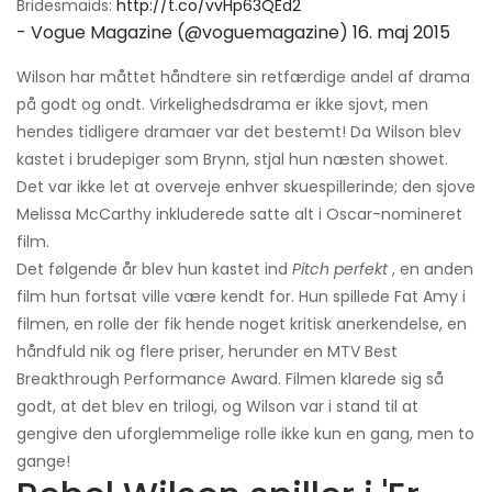
Bridesmaids:
http://t.co/vvHp63QEd2
- Vogue Magazine (@voguemagazine)
16. maj 2015
Wilson har måttet håndtere sin retfærdige andel af drama
på godt og ondt. Virkelighedsdrama er ikke sjovt, men
hendes tidligere dramaer var det bestemt! Da Wilson blev
kastet i brudepiger som Brynn, stjal hun næsten showet.
Det var ikke let at overveje enhver skuespillerinde; den sjove
Melissa McCarthy inkluderede satte alt i Oscar-nomineret
film.
Det følgende år blev hun kastet ind
Pitch perfekt
, en anden
film hun fortsat ville være kendt for. Hun spillede Fat Amy i
filmen, en rolle der fik hende noget kritisk anerkendelse, en
håndfuld nik og flere priser, herunder en MTV Best
Breakthrough Performance Award. Filmen klarede sig så
godt, at det blev en trilogi, og Wilson var i stand til at
gengive den uforglemmelige rolle ikke kun en gang, men to
gange!