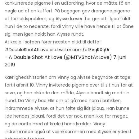
konkurrerede pigerne i en udfordring, hvor de måtte få en
nøgle ud af en kuffert. På bagagen gav drengene pigerne
et forholdsproblem, og Alysse læser 'for genert.' Igen faldt
hun i de to nederste, fordi Vinny ville have hende til at åbne
sig, men igen holdt han Alysse rundt.
At kæle i sofaen fører næsten altid til dette!
#DoubleShotAtLove
pic.twitter.com/efEVqRXq0r
- A Double Shot At Love (@MTVShotAtLove)
7. juni
2019
Kærlighedshistorien om Vinny og Alysse begyndte at tage
fart i afsnit 10. Vinny inviterede pigerne over til sit hus for at
sove, og han elskede den måde, Alysse bandt sig med sin
hund. Da Vinny bad Elle om at gå med ham i butikken,
indrømmede Alysse, at hun følte sig lidt jaloux. Han kunne
lide hendes jalousi, fordi det var nok, men ikke for meget,
og de endte med at kæle i hans kælder. Vinny
indrømmede også at være sammen med Alysse er yderst