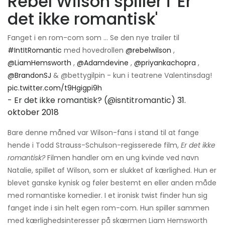
Rebel Wilson spiller i 'Er
det ikke romantisk'
Fanget i en rom-com som ... Se den nye trailer til
#IntItRomantic
med hovedrollen
@rebelwilson
,
@LiamHemsworth
,
@Adamdevine
,
@priyankachopra
,
@BrandonSJ
& @bettygilpin - kun i teatrene Valentinsdag!
pic.twitter.com/t9Hgigpi9h
- Er det ikke romantisk? (@isntitromantic)
31.
oktober 2018
Bare denne måned var Wilson-fans i stand til at fange
hende i Todd Strauss-Schulson-regisserede film,
Er det ikke
romantisk?
Filmen handler om en ung kvinde ved navn
Natalie, spillet af Wilson, som er slukket af kærlighed. Hun er
blevet ganske kynisk og føler bestemt en eller anden måde
med romantiske komedier. I et ironisk twist finder hun sig
fanget inde i sin helt egen rom-com. Hun spiller sammen
med kærlighedsinteresser på skærmen Liam Hemsworth