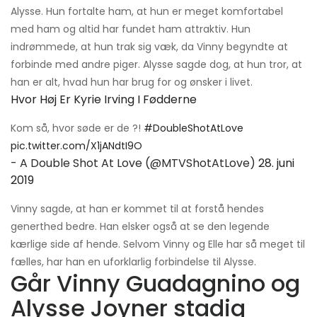
Alysse. Hun fortalte ham, at hun er meget komfortabel
med ham og altid har fundet ham attraktiv. Hun
indrømmede, at hun trak sig væk, da Vinny begyndte at
forbinde med andre piger. Alysse sagde dog, at hun tror, ​​at
han er alt, hvad hun har brug for og ønsker i livet.
Hvor Høj Er Kyrie Irving I Fødderne
Kom så, hvor søde er de ?!
#DoubleShotAtLove
pic.twitter.com/X1jANdtI9O
- A Double Shot At Love (@MTVShotAtLove)
28. juni
2019
Vinny sagde, at han er kommet til at forstå hendes
generthed bedre. Han elsker også at se den legende
kærlige side af hende. Selvom Vinny og Elle har så meget til
fælles, har han en uforklarlig forbindelse til Alysse.
Går Vinny Guadagnino og
Alysse Joyner stadig