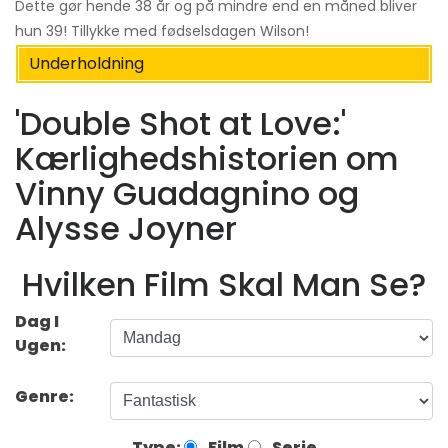
Dette gør hende 38 år og på mindre end en måned bliver
hun 39! Tillykke med fødselsdagen Wilson!
Underholdning
'Double Shot at Love:'
Kærlighedshistorien om
Vinny Guadagnino og
Alysse Joyner
Hvilken Film Skal Man Se?
Dag I
Ugen:
Genre:
Type:
Film
Serie