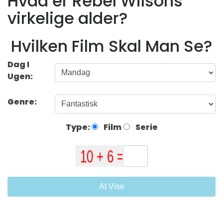
Hvad er Rebel Wilsons
virkelige alder?
Hvilken Film Skal Man Se?
Dag I
Ugen:
Genre:
Type:
Film
Serie
At Vise