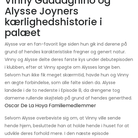
Vinny Guadagnino og
Alysse Joyners
kærlighedshistorie i
palæet
Alysse var en fan-favorit lige siden hun gik ind dørene på
grund af hendes karakteristiske fregner og genert natur.
Vinny og Alysse delte deres første kys under debutepisoden
i klubben, efter at Vinny spøgte om Alysses lange ben.
Selvom hun ikke fik meget skærmtid, havde hun og Vinny
en ægte forbindelse, som alle følte siden da. Alysse
landede i de to nederste i Episode 8, da drengene tog
damerne rullende skøjteløb på grund af hendes generthed.
Oscar De La Hoya Familiemedlemmer
Selvom Alysse overbeviste sig om, at Vinny ville sende
hende hjem, besluttede han at holde hende i huset for at
udvikle deres forhold mere. I den næste episode