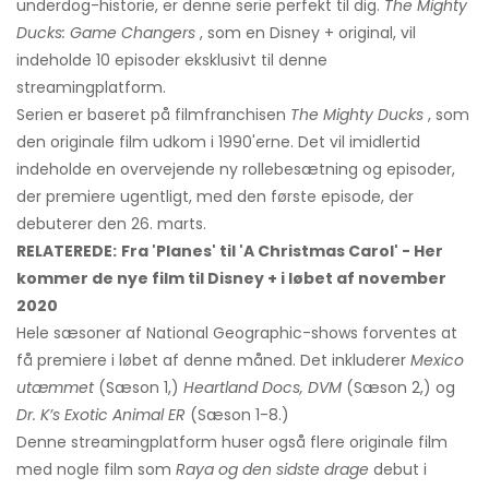
underdog-historie, er denne serie perfekt til dig.
The Mighty
Ducks: Game Changers
, som en Disney + original, vil
indeholde 10 episoder eksklusivt til denne
streamingplatform.
Serien er baseret på filmfranchisen
The Mighty Ducks
, som
den originale film udkom i 1990'erne. Det vil imidlertid
indeholde en overvejende ny rollebesætning og episoder,
der premiere ugentligt, med den første episode, der
debuterer den 26. marts.
RELATEREDE:
Fra 'Planes' til 'A Christmas Carol' - Her
kommer de nye film til Disney + i løbet af november
2020
Hele sæsoner af National Geographic-shows forventes at
få premiere i løbet af denne måned. Det inkluderer
Mexico
utæmmet
(Sæson 1,)
Heartland Docs, DVM
(Sæson 2,) og
Dr. K’s Exotic Animal ER
(Sæson 1-8.)
Denne streamingplatform huser også flere originale film
med nogle film som
Raya og den sidste drage
debut i