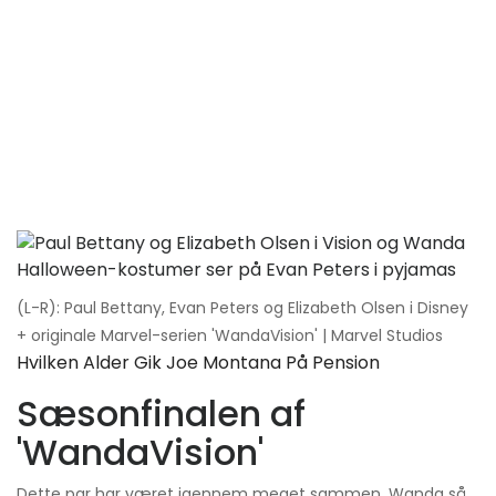
(L-R): Paul Bettany, Evan Peters og Elizabeth Olsen i Disney
+ originale Marvel-serien 'WandaVision' | Marvel Studios
Hvilken Alder Gik Joe Montana På Pension
Sæsonfinalen af ​​
'WandaVision'
Dette par har været igennem meget sammen. Wanda så