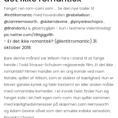
Fanget i en rom-com som ... Se den nye trailer til
#IntItRomantic
med hovedrollen
@rebelwilson
,
@LiamHemsworth
,
@Adamdevine
,
@priyankachopra
,
@BrandonSJ
& @bettygilpin - kun i teatrene Valentinsdag!
pic.twitter.com/t9Hgigpi9h
- Er det ikke romantisk? (@isntitromantic)
31.
oktober 2018
Bare denne måned var Wilson-fans i stand til at fange
hende i Todd Strauss-Schulson-regisserede film,
Er det ikke
romantisk?
Filmen handler om en ung kvinde ved navn
Natalie, spillet af Wilson, som er slukket af kærlighed. Hun er
blevet ganske kynisk og føler bestemt en eller anden måde
med romantiske komedier. I et ironisk twist finder hun sig
fanget inde i sin helt egen rom-com. Hun spiller sammen
med kærlighedsinteresser på skærmen Liam Hemsworth
og Adam Devine såvel som den smukke indiske sensation,
Priyanka Chopra.