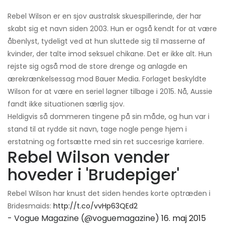
Rebel Wilson er en sjov australsk skuespillerinde, der har
skabt sig et navn siden 2003. Hun er også kendt for at være
åbenlyst, tydeligt ved at hun sluttede sig til masserne af
kvinder, der talte imod seksuel chikane. Det er ikke alt. Hun
rejste sig også mod de store drenge og anlagde en
ærekrænkelsessag mod Bauer Media. Forlaget beskyldte
Wilson for at være en seriel løgner tilbage i 2015. Nå, Aussie
fandt ikke situationen særlig sjov.
Heldigvis så dommeren tingene på sin måde, og hun var i
stand til at rydde sit navn, tage nogle penge hjem i
erstatning og fortsætte med sin ret succesrige karriere.
Rebel Wilson vender
hoveder i 'Brudepiger'
Rebel Wilson har knust det siden hendes korte optræden i
Bridesmaids:
http://t.co/vvHp63QEd2
- Vogue Magazine (@voguemagazine)
16. maj 2015