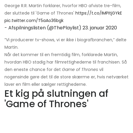
George R.R. Martin forklarer, hvorfor HBO afviste tre-film,
der sluttede til 'Game of Thrones'
https://t.co/IMPItjGYkE
pic.twitter.com/T5aAo36bgk
- Afspilningslisten (@ThePlaylist)
23. januar 2020
”Vi producerer tv-shows, vi er ikke i biografbranchen,” delte
Martin.
Når det kommer til en fremtidig film, forklarede Martin,
hvordan HBO stadig har filmrettighederne til franchisen. Så
den eneste chance for det
Game of Thrones
vil
nogensinde gøre det til de store skærme er, hvis netværket
laver en film eller sælger rettighederne.
Et kig på slutningen af ​​
'Game of Thrones'