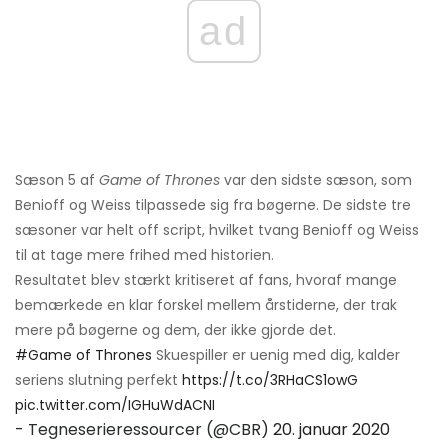
ad
Sæson 5 af
Game of Thrones
var den sidste sæson, som
Benioff og Weiss tilpassede sig fra bøgerne. De sidste tre
sæsoner var helt off script, hvilket tvang Benioff og Weiss
til at tage mere frihed med historien.
Resultatet blev stærkt kritiseret af fans, hvoraf mange
bemærkede en klar forskel mellem årstiderne, der trak
mere på bøgerne og dem, der ikke gjorde det.
#Game of Thrones
Skuespiller er uenig med dig, kalder
seriens slutning perfekt
https://t.co/3RHaCS1owG
pic.twitter.com/IGHuWdACNI
- Tegneserieressourcer (@CBR)
20. januar 2020