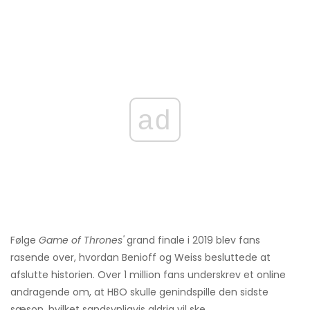
ad
Følge
Game of Thrones'
grand finale i 2019 blev fans
rasende over, hvordan Benioff og Weiss besluttede at
afslutte historien. Over 1 million fans underskrev et online
andragende om, at HBO skulle genindspille den sidste
sæson, hvilket sandsynligvis aldrig vil ske.