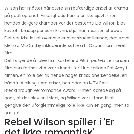
Wilson har måttet håndtere sin retfærdige andel af drama
på godt og ondt. Virkelighedsdrama er ikke sjovt, men
hendes tidligere dramaer var det bestemt! Da Wilson blev
kastet i brudepiger som Brynn, stjal hun næsten showet.
Det var ikke let at overveje enhver skuespillerinde; den sjove
Melissa McCarthy inkluderede satte alt i Oscar-nomineret
film.
Det følgende år blev hun kastet ind
Pitch perfekt
, en anden
film hun fortsat ville være kendt for. Hun spillede Fat Amy i
filmen, en rolle der fik hende noget kritisk anerkendelse, en
håndfuld nik og flere priser, herunder en MTV Best
Breakthrough Performance Award. Filmen klarede sig så
godt, at det blev en trilogi, og Wilson var i stand til at
gengive den uforglemmelige rolle ikke kun en gang, men to
gange!
Rebel Wilson spiller i 'Er
det ikke romantisk'