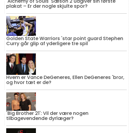
'Alchemy of Souls' Sæson 2 udgiver sin første
plakat – Er der nogle skjulte spor?
Golden State Warriors 'star point guard Stephen
Curry går glip af yderligere tre spil
Hvem er Vance DeGeneres, Ellen DeGeneres 'bror,
og hvor tæt er de?
'Big Brother 21': Vil der være nogen
tilbagevendende dyrlæger?