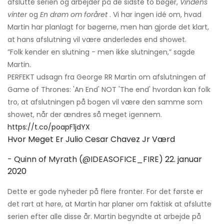
afslutte serien og arbejder på de sidste to bøger,
Vindens
vinter
og
En drøm om foråret
. Vi har ingen idé om, hvad
Martin har planlagt for bøgerne, men han gjorde det klart,
at hans afslutning vil være anderledes end showet.
”Folk kender en slutning - men ikke slutningen,” sagde
Martin.
PERFEKT udsagn fra George RR Martin om afslutningen af ​​
Game of Thrones: 'An End' NOT 'The end' hvordan kan folk
tro, at afslutningen på bogen vil være den samme som
showet, når der ændres så meget igennem.
https://t.co/poapF1jdYX
Hvor Meget Er Julio Cesar Chavez Jr Værd
- Quinn of Myrath (@IDEASOFICE_FIRE)
22. januar
2020
Dette er gode nyheder på flere fronter. For det første er
det rart at høre, at Martin har planer om faktisk at afslutte
serien efter alle disse år. Martin begyndte at arbejde på