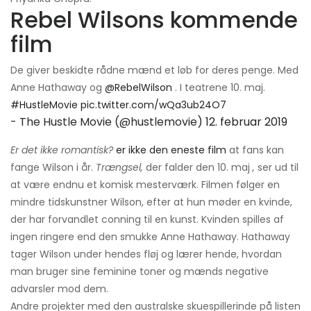
Rebel Wilsons kommende
film
De giver beskidte rådne mænd et løb for deres penge. Med
Anne Hathaway og
@RebelWilson
. I teatrene 10. maj.
#HustleMovie
pic.twitter.com/wQa3ub24O7
- The Hustle Movie (@hustlemovie)
12. februar 2019
Er det ikke romantisk?
er ikke den eneste film
at fans kan
fange Wilson i år.
Trængsel,
der falder den 10. maj
,
ser ud til
at være endnu et komisk mesterværk. Filmen følger en
mindre tidskunstner Wilson, efter at hun møder en kvinde,
der har forvandlet conning til en kunst. Kvinden spilles af
ingen ringere end den smukke Anne Hathaway. Hathaway
tager Wilson under hendes fløj og lærer hende, hvordan
man bruger sine feminine toner og mænds negative
advarsler mod dem.
Andre projekter med den australske skuespillerinde på listen