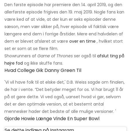
Den første episode har premiere den 14. april 2019, og den
allerførste episode frigives den 19. maj 2019. Nogle fans kan
være ked af at vide, at der kun er seks episoder denne
sæson, men vær sikker på, hver episode vil faktisk være
længere end dem i forrige årstider. Mere end halvdelen af ​​
dem er blevet afsløret at være
over en time
, hvilket stort
set er som at se flere film.
Showrunners af
Game of Thrones
ser også til
afslut ting på
højre fod
og ikke skuffe fans.
Hvad College Gik Danny Green Til
'Vi vil have folk til at elske det,' D.B. Weiss sagde om finalen,
de har i vente. ”Det betyder meget for os. Vi har brugt 11 år
på at gøre dette. Vi ved også, uanset hvad vi gør, selvom
det er den optimale version, at et bestemt antal
mennesker hader det bedste af alle mulige versioner. '
Gjorde Howie Længe Vinde En Super Bowl
Se dette indlæg på Instagram