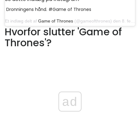
Dronningens hånd. #Game of Thrones
Et indlæg delt af
Game of Thrones
(@gameofthrones) den 8. februar 2019 kl. 07:30 PST
Hvorfor slutter 'Game of
Thrones'?
ad