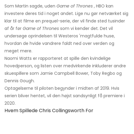
Som Martin sagde, uden
Game of Thrones
, HBO kan
investere deres tid i noget andet. Lige nu gør netværket sig
klar til at filme en prequel-serie, der vil finde sted tusinder
af år før
Game of Thrones
som vi kender det. Det vil
undersøge oprindelsen til Westeros 'magtfulde huse,
hvordan de hvide vandrere faldt ned over verden og
meget mere.
Naomi Watts er rapporteret at spille den kvindelige
hovedperson, og listen over medvirkende inkluderer andre
skuespillere som Jamie Campbell Bower, Toby Regbo og
Dennis Gough.
Optagelserne til piloten begynder i midten af ​​2019. Hvis
serien bliver hentet, vil den højst sandsynligt få premiere i
2020.
Hvem Spillede Chris Collingsworth For