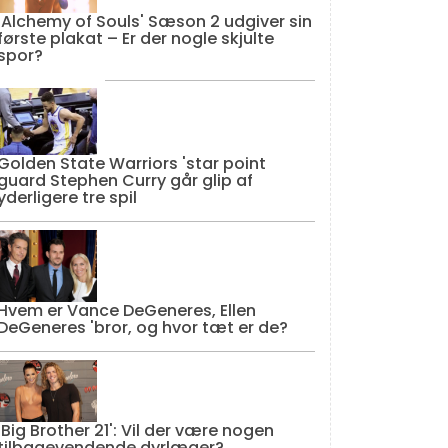
'Alchemy of Souls' Sæson 2 udgiver sin
første plakat – Er der nogle skjulte
spor?
Golden State Warriors 'star point
guard Stephen Curry går glip af
yderligere tre spil
Hvem er Vance DeGeneres, Ellen
DeGeneres 'bror, og hvor tæt er de?
'Big Brother 21': Vil der være nogen
tilbagevendende dyrlæger?