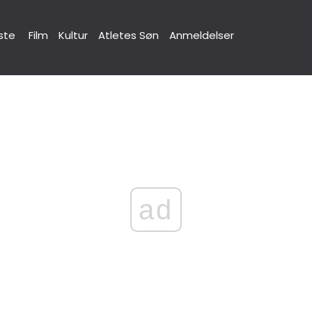
ste
Film
Kultur
Atletes Søn
Anmeldelser
ad