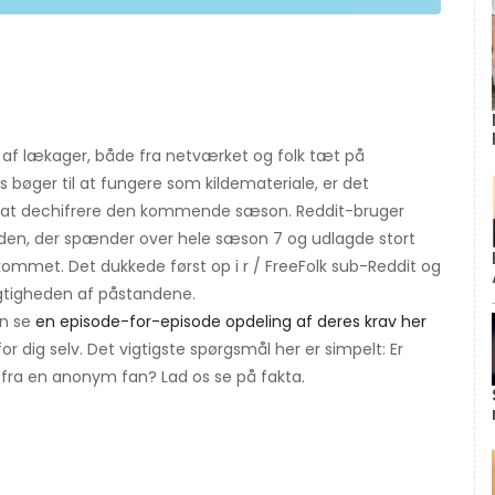
et af lækager, både fra netværket og folk tæt på
 bøger til at fungere som kildemateriale, er det
il at dechifrere den kommende sæson. Reddit-bruger
iden, der spænder over hele sæson 7 og udlagde stort
 kommet. Det dukkede først op i r / FreeFolk sub-Reddit og
gtigheden af ​​påstandene.
an se
en episode-for-episode opdeling af deres krav her
r dig selv. Det vigtigste spørgsmål her er simpelt: Er
 fra en anonym fan? Lad os se på fakta.