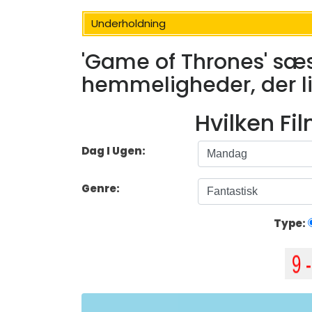
Underholdning
'Game of Thrones' sæs
hemmeligheder, der l
Hvilken Fi
Dag I Ugen:
Genre:
Type: