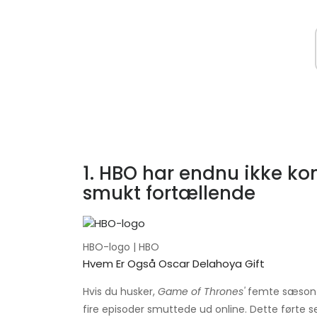
1. HBO har endnu ikke ko
smukt fortællende
HBO-logo | HBO
Hvem Er Også Oscar Delahoya Gift
Hvis du husker,
Game of Thrones'
femte sæson i
fire episoder smuttede ud online. Dette førte sen