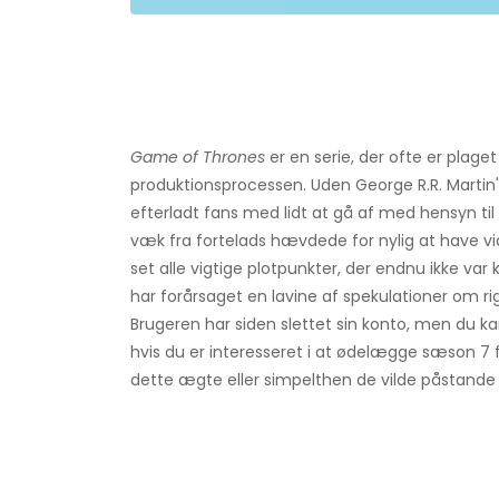
Game of Thrones
er en serie, der ofte er plag
produktionsprocessen. Uden George R.R. Martin's
efterladt fans med lidt at gå af med hensyn t
væk fra fortelads hævdede for nylig at have v
set alle vigtige plotpunkter, der endnu ikke var
har forårsaget en lavine af spekulationer om ri
Brugeren har siden slettet sin konto, men du k
hvis du er interesseret i at ødelægge sæson 7 fo
dette ægte eller simpelthen de vilde påstande