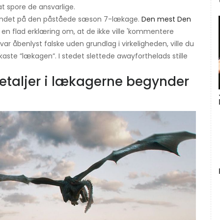
t spore de ansvarlige.
lvandet på den påståede sæson 7-lækage.
Den mest Den
 en flad erklæring om, at de ikke ville 'kommentere
ar åbenlyst falske uden grundlag i virkeligheden, ville du
orkaste ”lækagen”. I stedet slettede awayforthelads stille
detaljer i lækagerne begynder