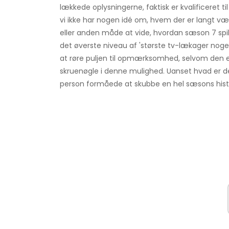
lækkede oplysningerne, faktisk er kvalificeret t
vi ikke har nogen idé om, hvem der er langt væ
eller anden måde at vide, hvordan sæson 7 spille
det øverste niveau af 'største tv-lækager nogen
at røre puljen til opmærksomhed, selvom den e
skruenøgle i denne mulighed. Uanset hvad er d
person formåede at skubbe en hel sæsons his