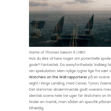
Game of Thrones
Sæson 6 | HBO
Hvis du ikke vil høre noget om potentielle spoile
gode? Fantastisk. Da awayforthelads 'indlæg fø
ren spekulation. Men nylige rygter lige fra sæt 
Watchers on the Wall rapporterer
på en scene f
wight i Kings Landing, med Cersei, Tyrion, Daen
Det stemmer skræmmende godt overens med væ
identisk scene hele tre uger før Watchers on the
finder en møtrik, men sådan en specifik påstand,
tilfældig.