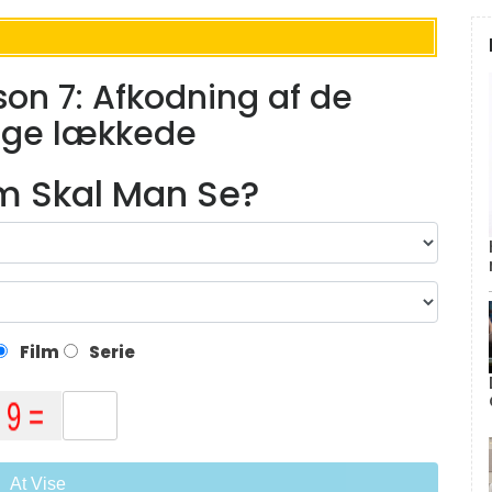
on 7: Afkodning af de
ige lækkede
lm Skal Man Se?
Film
Serie
At Vise