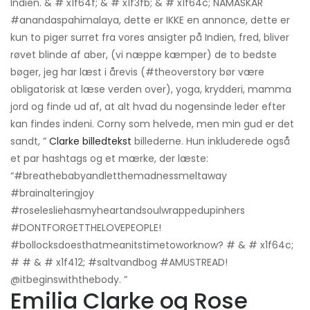
Indien. & # x1f64f; & # x1f3fb; & # x1f64c; NAMASKAR
#anandaspahimalaya, dette er IKKE en annonce, dette er
kun to piger surret fra vores ansigter på Indien, fred, bliver
røvet blinde af aber, (vi næppe kæmper) de to bedste
bøger, jeg har læst i årevis (#theoverstory bør være
obligatorisk at læse verden over), yoga, krydderi, mamma
jord og finde ud af, at alt hvad du nogensinde leder efter
kan findes indeni. Corny som helvede, men min gud er det
sandt, ”
Clarke billedtekst
billederne. Hun inkluderede også
et par hashtags og et mærke, der læste:
“#breathebabyandletthemadnessmeltaway
#brainalteringjoy
#roselesliehasmyheartandsoulwrappedupinhers
#DONTFORGETTHELOVEPEOPLE!
#bollocksdoesthatmeanitstimetoworknow? # & # x1f64c;
# # & # x1f412; #saltvandbog #AMUSTREAD!
@itbeginswiththebody. ”
Emilia Clarke og Rose