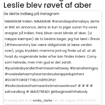
Leslie blev røvet af aber
Se dette indlæg på Instagram
NAMASKAR Indien. NAMASKAR #anandaspahimalaya, dette
er IKKE en annonce, dette er kun to piger surret fra vores
ansigter på Indien, fred, bliver røvet blinde af aber, (vi
næppe kæmper) de to bedste bøger, jeg har læst i årevis
(#theoverstory bør være obligatorisk at læse verden
over), yoga, krydderi, mamma jord og finde ud af, at alt
hvad du nogensinde leder efter kan findes indeni. Corny
som helvede, men min gud er det sandt.
#pustebabyandletthemnessmeltaway #brainalteringjoy
#roselesliehasmyheartandsoulwrappedupinhers
#DONTFORGETTHELOVEPEOPLE!
#bollocksdoesthatmeanitstimetoworknow? # # # #
saltvandbog # AMUSTREAD! @itbeginswiththebody
Et indlæg delt af @
emilia_clarke
den 29. august 2019 kl 10:47 PDT