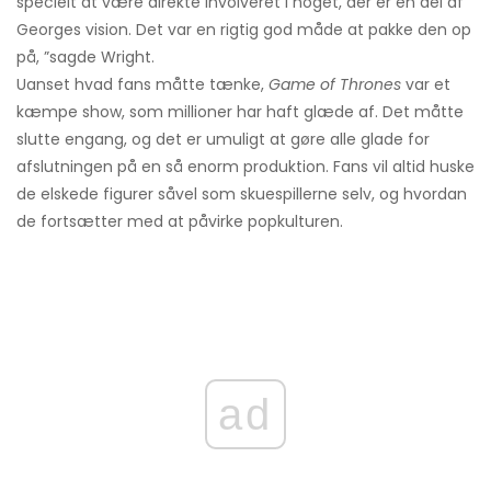
specielt at være direkte involveret i noget, der er en del af
Georges vision. Det var en rigtig god måde at pakke den op
på, ”sagde Wright.
Uanset hvad fans måtte tænke,
Game of Thrones
var et
kæmpe show, som millioner har haft glæde af. Det måtte
slutte engang, og det er umuligt at gøre alle glade for
afslutningen på en så enorm produktion. Fans vil altid huske
de elskede figurer såvel som skuespillerne selv, og hvordan
de fortsætter med at påvirke popkulturen.
ad