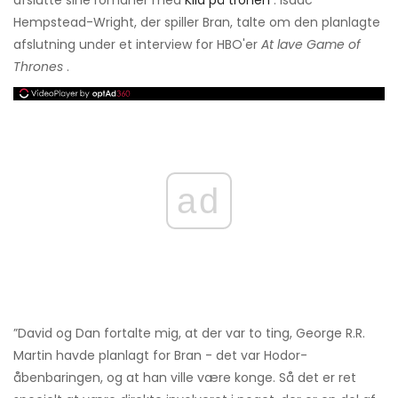
afslutte sine romaner med
Klid på tronen
. Isaac
Hempstead-Wright, der spiller Bran, talte om den planlagte
afslutning under et interview for HBO'er
At lave Game of
Thrones
.
ad
”David og Dan fortalte mig, at der var to ting, George R.R.
Martin havde planlagt for Bran - det var Hodor-
åbenbaringen, og at han ville være konge. Så det er ret