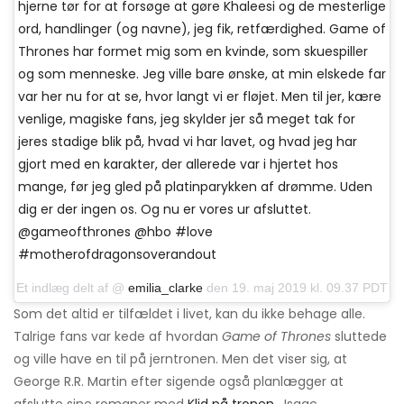
hjerne tør for at forsøge at gøre Khaleesi og de mesterlige
ord, handlinger (og navne), jeg fik, retfærdighed. Game of
Thrones har formet mig som en kvinde, som skuespiller
og som menneske. Jeg ville bare ønske, at min elskede far
var her nu for at se, hvor langt vi er fløjet. Men til jer, kære
venlige, magiske fans, jeg skylder jer så meget tak for
jeres stadige blik på, hvad vi har lavet, og hvad jeg har
gjort med en karakter, der allerede var i hjertet hos
mange, før jeg gled på platinparykken af drømme. Uden
dig er der ingen os. Og nu er vores ur afsluttet.
@gameofthrones @hbo #love
#motherofdragonsoverandout
Et indlæg delt af @
emilia_clarke
den 19. maj 2019 kl. 09.37 PDT
Som det altid er tilfældet i livet, kan du ikke behage alle.
Talrige fans var kede af hvordan
Game of Thrones
sluttede
og ville have en til på jerntronen. Men det viser sig, at
George R.R. Martin efter sigende også planlægger at