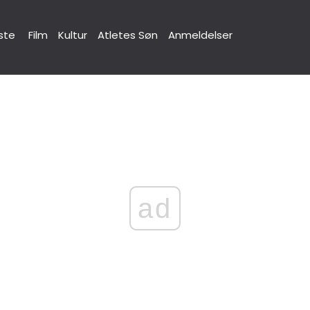
ste
Film
Kultur
Atletes Søn
Anmeldelser
ad