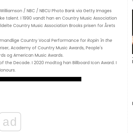
d Williamson / NBC / NBCU Photo Bank via Getty Images
lske talent. I 1990 vandt han en Country Music Association
ildelte Country Music Association Brooks prisen for Årets
 mandlige Country Vocal Performance for
Ropin 'in the
-priser, Academy of Country Music Awards, People's
rds og American Music Awards.
t of the Decade. I 2020 modtog han Billboard Icon Award. I
Honours.
ad