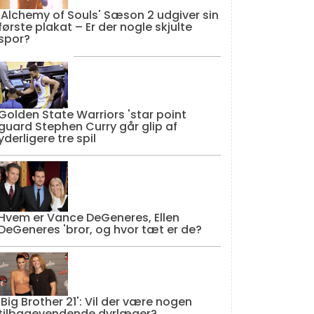
'Alchemy of Souls' Sæson 2 udgiver sin
første plakat – Er der nogle skjulte
spor?
Golden State Warriors 'star point
guard Stephen Curry går glip af
yderligere tre spil
Hvem er Vance DeGeneres, Ellen
DeGeneres 'bror, og hvor tæt er de?
'Big Brother 21': Vil der være nogen
tilbagevendende dyrlæger?