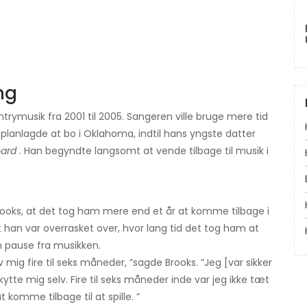
ng
trymusik fra 2001 til 2005. Sangeren ville bruge mere tid
lanlagde at bo i Oklahoma, indtil hans yngste datter
oard
. Han begyndte langsomt at vende tilbage til musik i
Brooks, at det tog ham mere end et år at komme tilbage i
t han var overrasket over, hvor lang tid det tog ham at
en pause fra musikken.
 mig fire til seks måneder, ”sagde Brooks. ”Jeg [var sikker
kytte mig selv. Fire til seks måneder inde var jeg ikke tæt
 komme tilbage til at spille. ”