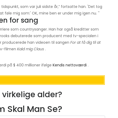
idspunkt, som var juli sidste år,” fortsatte han. 'Det tog
at føle mig som:' OK, mine ben er under mig igen nu. ''
en for sang
rriere som countrysanger. Han har også kreditter som
. Brooks debuterede som producent med tv-specialen i
år producerede han videoen til sangen
For at få dig til at
 tv-filmen
Kald mig Claus
.
rdi på $ 400 millioner ifølge
Kendis nettoværdi
.
virkelige alder?
lm Skal Man Se?