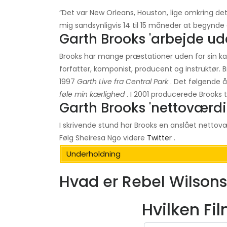
”Det var New Orleans, Houston, lige omkring det t
mig sandsynligvis 14 til 15 måneder at begynde 
Garth Brooks 'arbejde ud
Brooks har mange præstationer uden for sin ka
forfatter, komponist, producent og instruktør
1997
Garth Live fra Central Park
. Det følgende 
føle min kærlighed
. I 2001 producerede Brooks
Garth Brooks 'nettoværdi
I skrivende stund har Brooks en anslået nettovæ
Følg Sheiresa Ngo videre
Twitter
.
Underholdning
Hvad er Rebel Wilsons 
Hvilken Fi