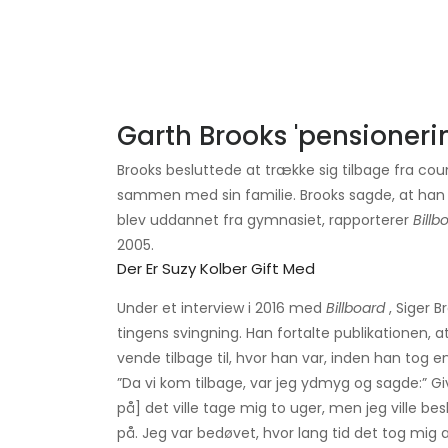
Garth Brooks 'pensioneri
Brooks besluttede at trække sig tilbage fra coun
sammen med sin familie. Brooks sagde, at han p
blev uddannet fra gymnasiet, rapporterer
Billb
2005.
Der Er Suzy Kolber Gift Med
Under et interview i 2016 med
Billboard
, Siger 
tingens svingning. Han fortalte publikationen, a
vende tilbage til, hvor han var, inden han tog 
”Da vi kom tilbage, var jeg ydmyg og sagde:” Giv
på] det ville tage mig to uger, men jeg ville bes
på. Jeg var bedøvet, hvor lang tid det tog mig at