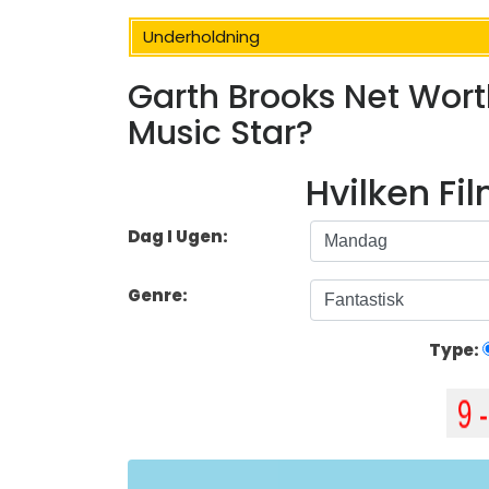
Underholdning
Garth Brooks Net Worth
Music Star?
Hvilken Fi
Dag I Ugen:
Genre:
Type: