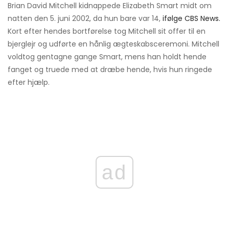
Brian David Mitchell kidnappede Elizabeth Smart midt om
natten den 5. juni 2002, da hun bare var 14,
ifølge CBS News.
Kort efter hendes bortførelse tog Mitchell sit offer til en
bjerglejr og udførte en hånlig ægteskabsceremoni. Mitchell
voldtog gentagne gange Smart, mens han holdt hende
fanget og truede med at dræbe hende, hvis hun ringede
efter hjælp.
ad