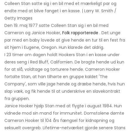
Colleen Stan satte sig i en bil med et mærkeligt par og
endte med at blive fanget i en kasse. | Larry W. Smith /
Getty Images
Den 19. maj 1977 satte Colleen Stan sig i en bil med
Cameron og Janice Hooker,
Folk rapporterede
. Det unge
par med en baby lovede at give hende en tur til en fest fra
sit hjem i Eugene, Oregon. Hun klarede det aldrig.
I 23 timer om dagen holdt Hookers Stan i en kasse under
deres seng i Red Bluff, Californien. De bragte hende ud kun
for at slå, voldtage og torturere hende. Cameron Hooker
fortalte Stan, at han tilhørte en gruppe kaldet 'The
Company', som ville jage hende og dræbe hende, hvis hun
slap væk, og fik hende til at underskrive en slavekontrakt
fra gruppen.
Janice Hooker hjalp Stan med at flygte i august 1984. Hun
vidnede mod sin mand for immunitet. Domstolene dømte
Cameron Hooker til 104 års fængsel for kidnapning og
seksuelt overgreb. Lifetime-netværket gjorde senere Stans