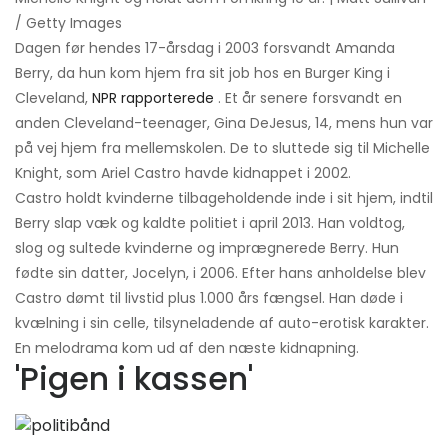
/ Getty Images
Dagen før hendes 17-årsdag i 2003 forsvandt Amanda
Berry, da hun kom hjem fra sit job hos en Burger King i
Cleveland,
NPR rapporterede
. Et år senere forsvandt en
anden Cleveland-teenager, Gina DeJesus, 14, mens hun var
på vej hjem fra mellemskolen. De to sluttede sig til Michelle
Knight, som Ariel Castro havde kidnappet i 2002.
Castro holdt kvinderne tilbageholdende inde i sit hjem, indtil
Berry slap væk og kaldte politiet i april 2013. Han voldtog,
slog og sultede kvinderne og imprægnerede Berry. Hun
fødte sin datter, Jocelyn, i 2006. Efter hans anholdelse blev
Castro dømt til livstid plus 1.000 års fængsel. Han døde i
kvælning i sin celle, tilsyneladende af auto-erotisk karakter.
En melodrama kom ud af den næste kidnapning.
'Pigen i kassen'