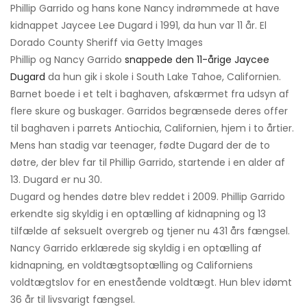
Phillip Garrido og hans kone Nancy indrømmede at have
kidnappet Jaycee Lee Dugard i 1991, da hun var 11 år. El
Dorado County Sheriff via Getty Images
Phillip og Nancy Garrido
snappede den 11-årige Jaycee
Dugard
da hun gik i skole i South Lake Tahoe, Californien.
Barnet boede i et telt i baghaven, afskærmet fra udsyn af
flere skure og buskager. Garridos begrænsede deres offer
til baghaven i parrets Antiochia, Californien, hjem i to årtier.
Mens han stadig var teenager, fødte Dugard der de to
døtre, der blev far til Phillip Garrido, startende i en alder af
13. Dugard er nu 30.
Dugard og hendes døtre blev reddet i 2009. Phillip Garrido
erkendte sig skyldig i en optælling af kidnapning og 13
tilfælde af seksuelt overgreb og tjener nu 431 års fængsel.
Nancy Garrido erklærede sig skyldig i en optælling af
kidnapning, en voldtægtsoptælling og Californiens
voldtægtslov for en enestående voldtægt. Hun blev idømt
36 år til livsvarigt fængsel.