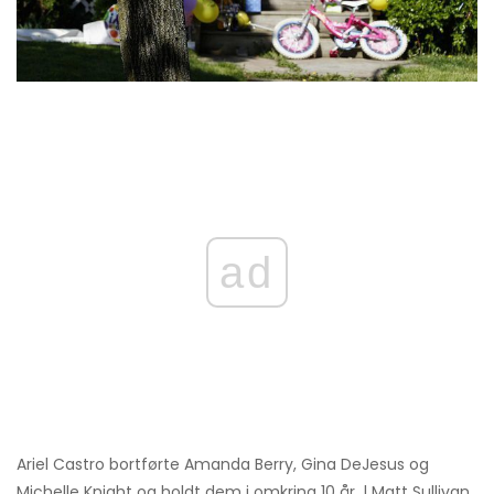
ad
Ariel Castro bortførte Amanda Berry, Gina DeJesus og
Michelle Knight og holdt dem i omkring 10 år. | Matt Sullivan