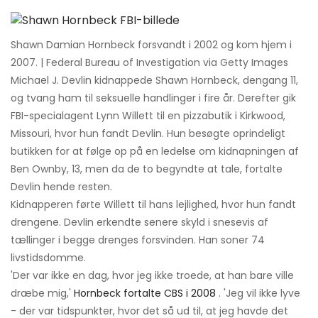
Shawn Damian Hornbeck forsvandt i 2002 og kom hjem i
2007. | Federal Bureau of Investigation via Getty Images
Michael J. Devlin kidnappede Shawn Hornbeck, dengang 11,
og tvang ham til seksuelle handlinger i fire år. Derefter gik
FBI-specialagent Lynn Willett til en pizzabutik i Kirkwood,
Missouri, hvor hun fandt Devlin. Hun besøgte oprindeligt
butikken for at følge op på en ledelse om kidnapningen af ​​
Ben Ownby, 13, men da de to begyndte at tale, fortalte
Devlin hende resten.
Kidnapperen førte Willett til hans lejlighed, hvor hun fandt
drengene. Devlin erkendte senere skyld i snesevis af
tællinger i begge drenges forsvinden. Han soner 74
livstidsdomme.
'Der var ikke en dag, hvor jeg ikke troede, at han bare ville
dræbe mig,'
Hornbeck fortalte CBS i 2008
. 'Jeg vil ikke lyve
- der var tidspunkter, hvor det så ud til, at jeg havde det