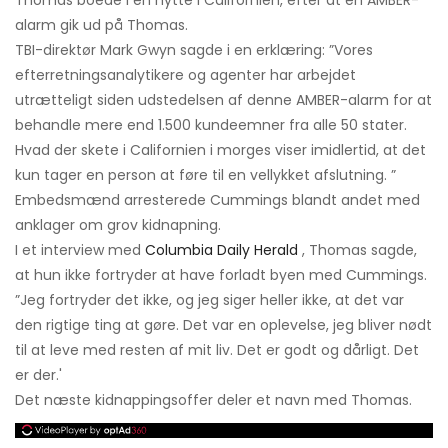
Thomas boede i en hytte i Californien, efter at en AMBER-
alarm gik ud på Thomas.
TBI-direktør Mark Gwyn sagde i en erklæring: ”Vores
efterretningsanalytikere og agenter har arbejdet
utrætteligt siden udstedelsen af ​​denne AMBER-alarm for at
behandle mere end 1.500 kundeemner fra alle 50 stater.
Hvad der skete i Californien i morges viser imidlertid, at det
kun tager en person at føre til en vellykket afslutning. ”
Embedsmænd arresterede Cummings blandt andet med
anklager om grov kidnapning.
I et interview med
Columbia Daily Herald
, Thomas sagde,
at hun ikke fortryder at have forladt byen med Cummings.
”Jeg fortryder det ikke, og jeg siger heller ikke, at det var
den rigtige ting at gøre. Det var en oplevelse, jeg bliver nødt
til at leve med resten af ​​mit liv. Det er godt og dårligt. Det
er der.'
Det næste kidnappingsoffer deler et navn med Thomas.