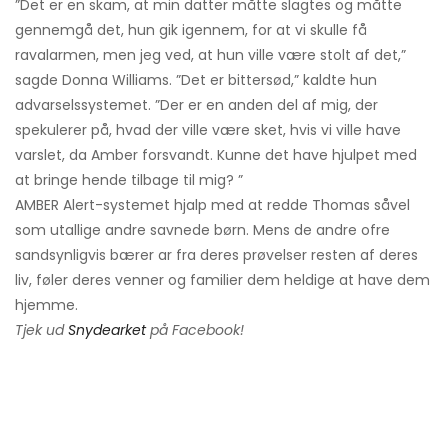
”Det er en skam, at min datter måtte slagtes og måtte
gennemgå det, hun gik igennem, for at vi skulle få
ravalarmen, men jeg ved, at hun ville være stolt af det,”
sagde Donna Williams. ”Det er bittersød,” kaldte hun
advarselssystemet. ”Der er en anden del af mig, der
spekulerer på, hvad der ville være sket, hvis vi ville have
varslet, da Amber forsvandt. Kunne det have hjulpet med
at bringe hende tilbage til mig? ”
AMBER Alert-systemet hjalp med at redde Thomas såvel
som utallige andre savnede børn. Mens de andre ofre
sandsynligvis bærer ar fra deres prøvelser resten af ​​deres
liv, føler deres venner og familier dem heldige at have dem
hjemme.
Tjek ud
Snydearket
på Facebook!