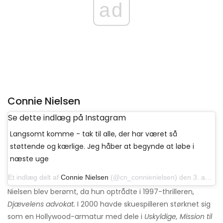
ad
Connie Nielsen
Se dette indlæg på Instagram
Langsomt komme - tak til alle, der har været så
støttende og kærlige. Jeg håber at begynde at løbe i
næste uge
Et indlæg delt af
Connie Nielsen
(@cn_connienielsen) den 3. august 2019 kl. 06.49 PDT
Nielsen blev berømt, da hun optrådte i 1997-thrilleren,
Djævelens advokat.
I 2000 havde skuespilleren størknet sig
som en Hollywood-armatur med dele i
Uskyldige, Mission til