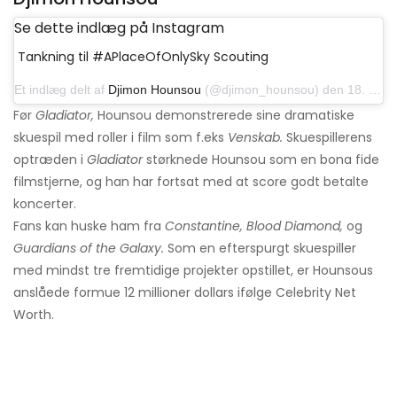
Se dette indlæg på Instagram
Tankning til #APlaceOfOnlySky Scouting
Et indlæg delt af
Djimon Hounsou
(@djimon_hounsou) den 18. september 2017 kl.4: 22 PDT
Før
Gladiator,
Hounsou demonstrerede sine dramatiske
skuespil med roller i film som f.eks
Venskab.
Skuespillerens
optræden i
Gladiator
størknede Hounsou som en bona fide
filmstjerne, og han har fortsat med at score godt betalte
koncerter.
Fans kan huske ham fra
Constantine, Blood Diamond,
og
Guardians of the Galaxy.
Som en efterspurgt skuespiller
med mindst tre fremtidige projekter opstillet, er Hounsous
anslåede formue 12 millioner dollars ifølge Celebrity Net
Worth.