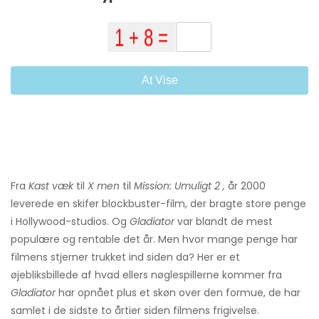
At Vise
Fra
Kast væk
til
X men
til
Mission: Umuligt 2 ,
år 2000
leverede en skifer blockbuster-film, der bragte store penge
i Hollywood-studios. Og
Gladiator
var blandt de mest
populære og rentable det år. Men hvor mange penge har
filmens stjerner trukket ind siden da? Her er et
øjebliksbillede af hvad ellers nøglespillerne kommer fra
Gladiator
har opnået plus et skøn over den formue, de har
samlet i de sidste to årtier siden filmens frigivelse.