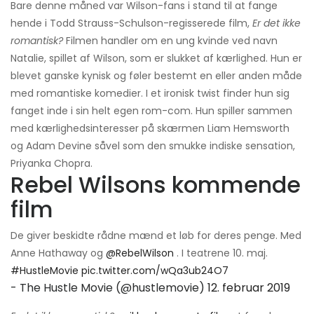
Bare denne måned var Wilson-fans i stand til at fange
hende i Todd Strauss-Schulson-regisserede film,
Er det ikke
romantisk?
Filmen handler om en ung kvinde ved navn
Natalie, spillet af Wilson, som er slukket af kærlighed. Hun er
blevet ganske kynisk og føler bestemt en eller anden måde
med romantiske komedier. I et ironisk twist finder hun sig
fanget inde i sin helt egen rom-com. Hun spiller sammen
med kærlighedsinteresser på skærmen Liam Hemsworth
og Adam Devine såvel som den smukke indiske sensation,
Priyanka Chopra.
Rebel Wilsons kommende
film
De giver beskidte rådne mænd et løb for deres penge. Med
Anne Hathaway og
@RebelWilson
. I teatrene 10. maj.
#HustleMovie
pic.twitter.com/wQa3ub24O7
- The Hustle Movie (@hustlemovie)
12. februar 2019