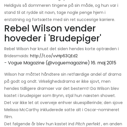
Heldigvis så dommeren tingene på sin måde, og hun var i
stand til at rydde sit navn, tage nogle penge hjem i
erstatning og fortsætte med sin ret succesrige karriere.
Rebel Wilson vender
hoveder i 'Brudepiger'
Rebel Wilson har knust det siden hendes korte optræden i
Bridesmaids:
http://t.co/vvHp63QEd2
- Vogue Magazine (@voguemagazine)
16. maj 2015
Wilson har måttet håndtere sin retfærdige andel af drama
på godt og ondt. Virkelighedsdrama er ikke sjovt, men
hendes tidligere dramaer var det bestemt! Da Wilson blev
kastet i brudepiger som Brynn, stjal hun næsten showet.
Det var ikke let at overveje enhver skuespillerinde; den sjove
Melissa McCarthy inkluderede satte alt i Oscar-nomineret
film.
Det følgende år blev hun kastet ind
Pitch perfekt
, en anden