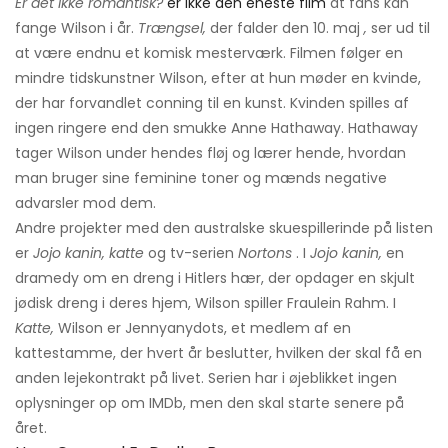
Er det ikke romantisk?
er ikke den eneste film
at fans kan
fange Wilson i år.
Trængsel,
der falder den 10. maj
,
ser ud til
at være endnu et komisk mesterværk. Filmen følger en
mindre tidskunstner Wilson, efter at hun møder en kvinde,
der har forvandlet conning til en kunst. Kvinden spilles af
ingen ringere end den smukke Anne Hathaway. Hathaway
tager Wilson under hendes fløj og lærer hende, hvordan
man bruger sine feminine toner og mænds negative
advarsler mod dem.
Andre projekter med den australske skuespillerinde på listen
er
Jojo kanin, katte
og tv-serien
Nortons
. I
Jojo kanin,
en
dramedy om en dreng i Hitlers hær, der opdager en skjult
jødisk dreng i deres hjem, Wilson spiller Fraulein Rahm. I
Katte,
Wilson er Jennyanydots, et medlem af en
kattestamme, der hvert år beslutter, hvilken der skal få en
anden lejekontrakt på livet. Serien har i øjeblikket ingen
oplysninger op om IMDb, men den skal starte senere på
året.