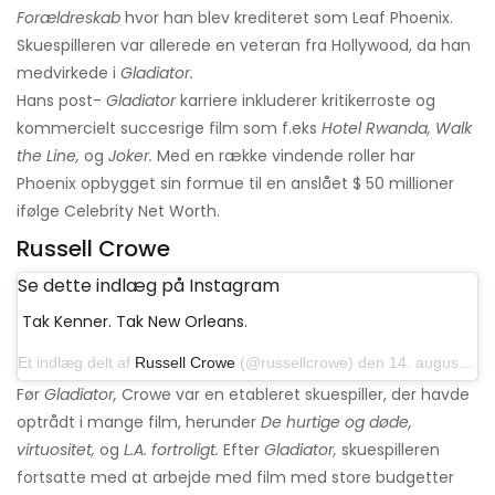
Forældreskab
hvor han blev krediteret som Leaf Phoenix.
Skuespilleren var allerede en veteran fra Hollywood, da han
medvirkede i
Gladiator.
Hans post-
Gladiator
karriere inkluderer kritikerroste og
kommercielt succesrige film som f.eks
Hotel Rwanda, Walk
the Line,
og
Joker.
Med en række vindende roller har
Phoenix opbygget sin formue til en anslået $ 50 millioner
ifølge Celebrity Net Worth.
Russell Crowe
Se dette indlæg på Instagram
Tak Kenner. Tak New Orleans.
Et indlæg delt af
Russell Crowe
(@russellcrowe) den 14. august 2019 kl. 14:14 PDT
Før
Gladiator,
Crowe var en etableret skuespiller, der havde
optrådt i mange film, herunder
De hurtige og døde,
virtuositet,
og
L.A. fortroligt.
Efter
Gladiator,
skuespilleren
fortsatte med at arbejde med film med store budgetter