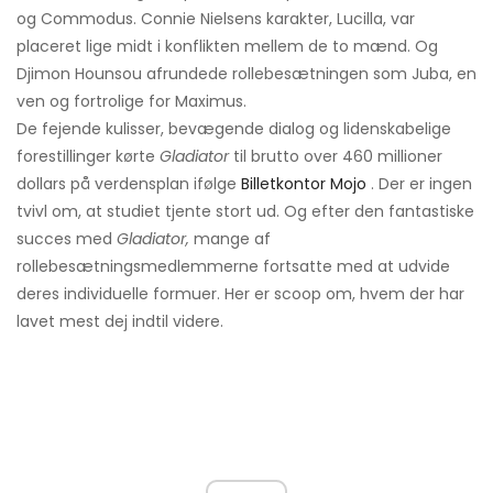
og Commodus. Connie Nielsens karakter, Lucilla, var
placeret lige midt i konflikten mellem de to mænd. Og
Djimon Hounsou afrundede rollebesætningen som Juba, en
ven og fortrolige for Maximus.
De fejende kulisser, bevægende dialog og lidenskabelige
forestillinger kørte
Gladiator
til brutto over 460 millioner
dollars på verdensplan ifølge
Billetkontor Mojo
. Der er ingen
tvivl om, at studiet tjente stort ud. Og efter den fantastiske
succes med
Gladiator,
mange af
rollebesætningsmedlemmerne fortsatte med at udvide
deres individuelle formuer. Her er scoop om, hvem der har
lavet mest dej indtil videre.