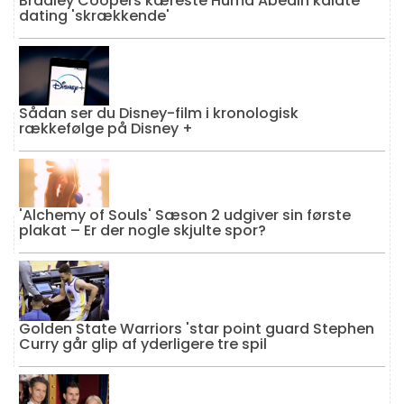
Bradley Coopers kæreste Huma Abedin kaldte
dating 'skrækkende'
Sådan ser du Disney-film i kronologisk
rækkefølge på Disney +
'Alchemy of Souls' Sæson 2 udgiver sin første
plakat – Er der nogle skjulte spor?
Golden State Warriors 'star point guard Stephen
Curry går glip af yderligere tre spil