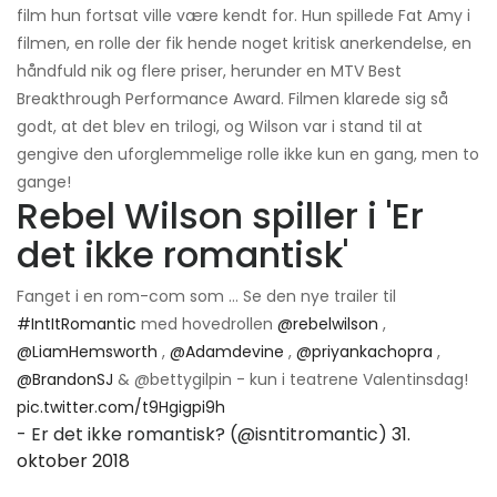
film hun fortsat ville være kendt for. Hun spillede Fat Amy i
filmen, en rolle der fik hende noget kritisk anerkendelse, en
håndfuld nik og flere priser, herunder en MTV Best
Breakthrough Performance Award. Filmen klarede sig så
godt, at det blev en trilogi, og Wilson var i stand til at
gengive den uforglemmelige rolle ikke kun en gang, men to
gange!
Rebel Wilson spiller i 'Er
det ikke romantisk'
Fanget i en rom-com som ... Se den nye trailer til
#IntItRomantic
med hovedrollen
@rebelwilson
,
@LiamHemsworth
,
@Adamdevine
,
@priyankachopra
,
@BrandonSJ
& @bettygilpin - kun i teatrene Valentinsdag!
pic.twitter.com/t9Hgigpi9h
- Er det ikke romantisk? (@isntitromantic)
31.
oktober 2018