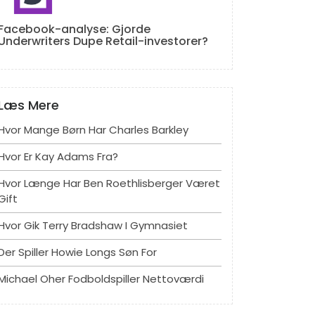
Facebook-analyse: Gjorde
Underwriters Dupe Retail-investorer?
Læs Mere
Hvor Mange Børn Har Charles Barkley
Hvor Er Kay Adams Fra?
Hvor Længe Har Ben Roethlisberger Været
Gift
Hvor Gik Terry Bradshaw I Gymnasiet
Der Spiller Howie Longs Søn For
Michael Oher Fodboldspiller Nettoværdi