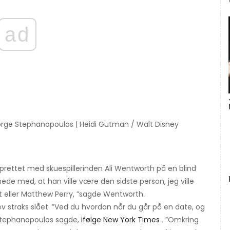
ad
orge Stephanopoulos | Heidi Gutman / Walt Disney
prettet med skuespillerinden Ali Wentworth på en blind
nede med, at han ville være den sidste person, jeg ville
nt eller Matthew Perry, ”sagde Wentworth.
v straks slået. ”Ved du hvordan når du går på en date, og
 Stephanopoulos sagde,
ifølge New York Times
. ”Omkring