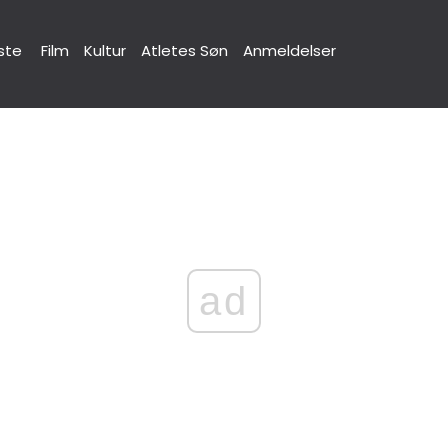
ste
Film
Kultur
Atletes Søn
Anmeldelser
ad