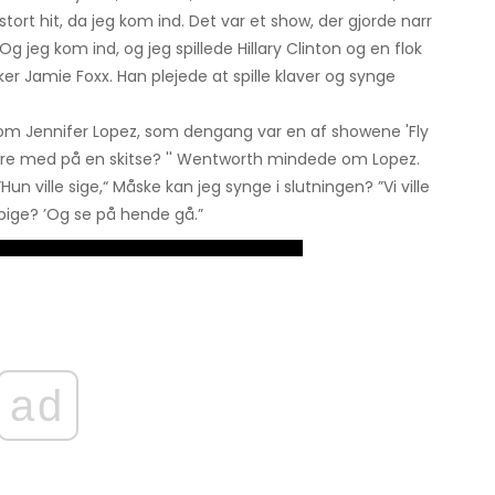
 stort hit, da jeg kom ind. Det var et show, der gjorde narr
 jeg kom ind, og jeg spillede Hillary Clinton og en flok
lsker Jamie Foxx. Han plejede at spille klaver og synge
 Jennifer Lopez, som dengang var en af ​​showene 'Fly
 være med på en skitse? '' Wentworth mindede om Lopez.
Hun ville sige,“ Måske kan jeg synge i slutningen? ”Vi ville
pige? ’Og se på hende gå.”
ad