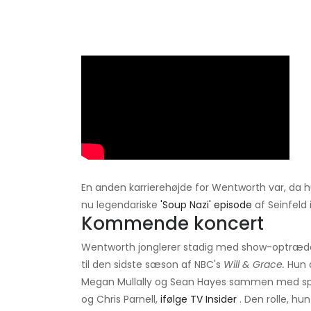
En anden karrierehøjde for Wentworth var, da 
nu legendariske
'Soup Nazi' episode
af Seinfeld i
Kommende koncert
Wentworth jonglerer stadig med show-optrædene
til den sidste sæson af NBC's
Will & Grace.
Hun d
Megan Mullally og Sean Hayes sammen med spec
og Chris Parnell,
ifølge TV Insider
. Den rolle, hun