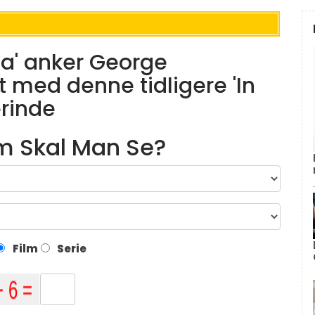
a' anker George
t med denne tidligere 'In
erinde
lm Skal Man Se?
Film
Serie