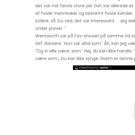
det var mit første store job. Det var allerede et
af hvide mennesker og bestemt hvide kvinder. Og
ludere, så. Du ved, det var interessant ... Jeg e
under prøver. ”
Wentworth var på Fox-showet på samme tid som
Girl' dansere. 'Hun var altid som:' Åh, kan jeg
”Og vi ville være, som:” Nej, du kan ikke handle. ”
være som:„ Du kan ikke synge. Hvem er denne 