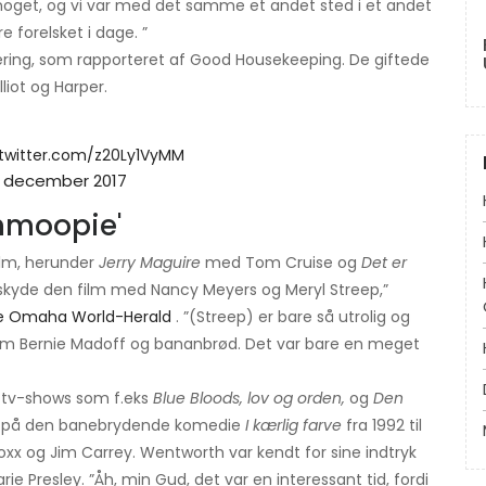
noget, og vi var med det samme et andet sted i et andet
e forelsket i dage. ”
tering, som rapporteret af Good Housekeeping. De giftede
liot og Harper.
.twitter.com/z20Ly1VyMM
. december 2017
Schmoopie'
film, herunder
Jerry Maguire
med Tom Cruise og
Det er
skyde den film med Nancy Meyers og Meryl Streep,”
ge Omaha World-Herald
. ”(Streep) er bare så utrolig og
lte om Bernie Madoff og bananbrød. Det var bare en meget
å tv-shows som f.eks
Blue Bloods, lov og orden,
og
Den
 på den banebrydende komedie
I kærlig farve
fra 1992 til
xx og Jim Carrey. Wentworth var kendt for sine indtryk
arie Presley. ”Åh, min Gud, det var en interessant tid, fordi