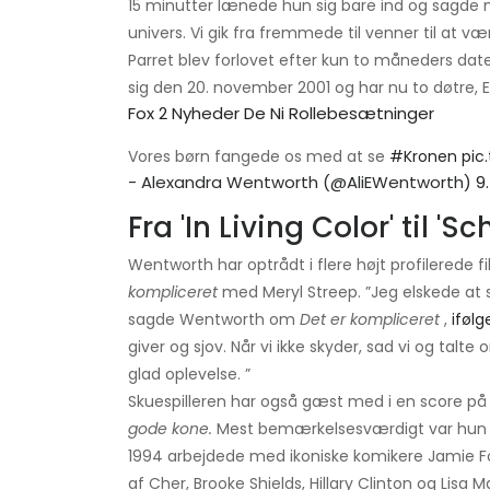
15 minutter lænede hun sig bare ind og sagde 
univers. Vi gik fra fremmede til venner til at vær
Parret blev forlovet efter kun to måneders da
sig den 20. november 2001 og har nu to døtre, El
Fox 2 Nyheder De Ni Rollebesætninger
Vores børn fangede os med at se
#Kronen
pic
- Alexandra Wentworth (@AliEWentworth)
9
Fra 'In Living Color' til '
Wentworth har optrådt i flere højt profilerede 
kompliceret
med Meryl Streep. ”Jeg elskede at 
sagde Wentworth om
Det er kompliceret
,
iføl
giver og sjov. Når vi ikke skyder, sad vi og ta
glad oplevelse. ”
Skuespilleren har også gæst med i en score p
gode kone.
Mest bemærkelsesværdigt var hun
1994 arbejdede med ikoniske komikere Jamie Fo
af Cher, Brooke Shields, Hillary Clinton og Lisa M