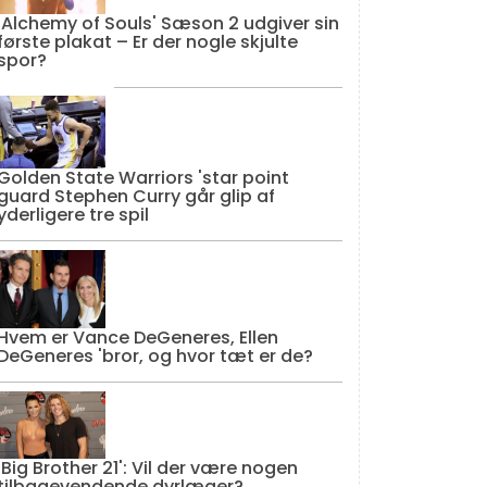
'Alchemy of Souls' Sæson 2 udgiver sin
første plakat – Er der nogle skjulte
spor?
Golden State Warriors 'star point
guard Stephen Curry går glip af
yderligere tre spil
Hvem er Vance DeGeneres, Ellen
DeGeneres 'bror, og hvor tæt er de?
'Big Brother 21': Vil der være nogen
tilbagevendende dyrlæger?