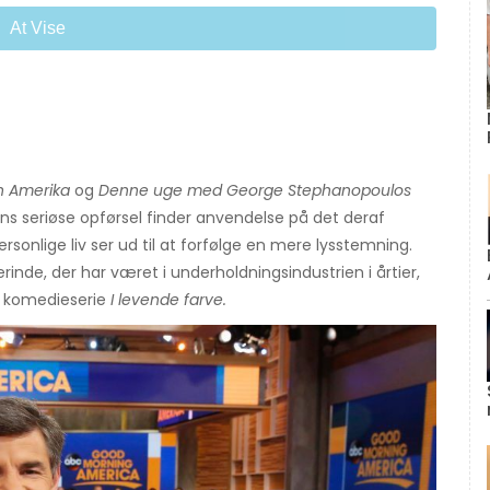
At Vise
 Amerika
og
Denne uge med George Stephanopoulos
 Hans seriøse opførsel finder anvendelse på det deraf
sonlige liv ser ud til at forfølge en mere lysstemning.
rinde, der har været i underholdningsindustrien i årtier,
e komedieserie
I levende farve.