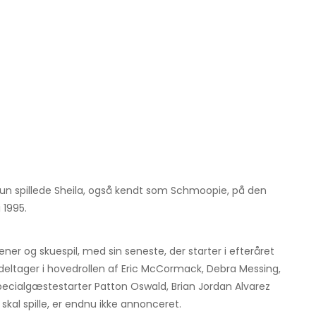
hun spillede Sheila, også kendt som Schmoopie, på den
 1995.
r og skuespil, med sin seneste, der starter i efteråret
eltager i hovedrollen af ​​Eric McCormack, Debra Messing,
ialgæstestarter Patton Oswald, Brian Jordan Alvarez
 skal spille, er endnu ikke annonceret.