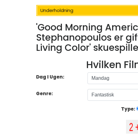
Underholdning
'Good Morning Americ
Stephanopoulos er gif
Living Color' skuespill
Hvilken Fi
Dag I Ugen:
Genre:
Type: