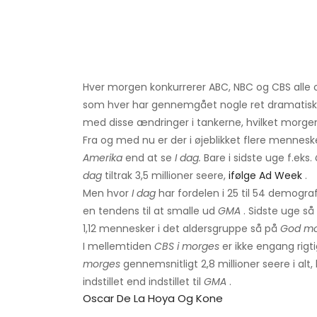
Hver morgen konkurrerer ABC, NBC og CBS al
som hver har gennemgået nogle ret dramatiske æ
med disse ændringer i tankerne, hvilket morgens
Fra og med nu er der i øjeblikket flere mennes
Amerika
end at se
I dag.
Bare i sidste uge f.eks.
dag
tiltrak 3,5 millioner seere,
ifølge Ad Week
.
Men hvor
I dag
har fordelen i 25 til 54 demograf
en tendens til at smalle ud
GMA
. Sidste uge så
1,12 mennesker i det aldersgruppe så på
God mo
I mellemtiden
CBS i morges
er ikke engang rig
morges
gennemsnitligt 2,8 millioner seere i al
indstillet end indstillet til
GMA
.
Oscar De La Hoya Og Kone