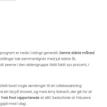
rogram er nede i ratings generelt.
Denne sidste måned
tillinger tab sammenlignet med juli sidste år,
andt seerne i den aldersgruppe
GMA
faldt syv procent,
I
GMA
lavet nogle ændringer til sin rollebesætning
ned sin tid på showet, og med Amy Robach, der gik for at
 York Post rapporterede
at ABC besluttede at fokusere
tingspil med
I dag
.