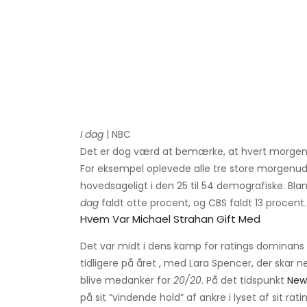
I dag
| NBC
Det er dog værd at bemærke, at hvert morgenp
For eksempel oplevede alle tre store morgenuds
hovedsageligt i den 25 til 54 demografiske. Bl
dag
faldt otte procent, og CBS faldt 13 procent.
Hvem Var Michael Strahan Gift Med
Det var midt i dens kamp for ratings dominans
tidligere på året , med Lara Spencer, der skar 
blive medanker for
20/20.
På det tidspunkt
New
på sit ”vindende hold” af ankre i lyset af sit ra