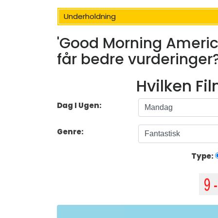
Underholdning
'Good Morning America'
får bedre vurderinger
Hvilken Fi
Dag I Ugen:
Genre:
Type: