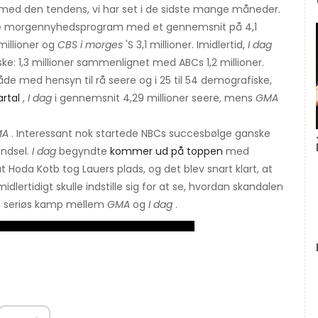
råd med den tendens, vi har set i de sidste mange måneder.
 morgennyhedsprogram med et gennemsnit på 4,1
 millioner og
CBS i morges
'S 3,1 millioner. Imidlertid,
I dag
ke: 1,3 millioner sammenlignet med ABCs 1,2 millioner.
de med hensyn til rå seere og i 25 til 54 demografiske,
artal
,
I dag
i gennemsnit 4,29 millioner seere, mens
GMA
MA
. Interessant nok startede NBCs succesbølge ganske
ændsel.
I dag
begyndte
kommer ud på toppen
med
 Hoda Kotb tog Lauers plads, og det blev snart klart, at
dlertidigt skulle indstille sig for at se, hvordan skandalen
 en seriøs kamp mellem
GMA
og
I dag
.