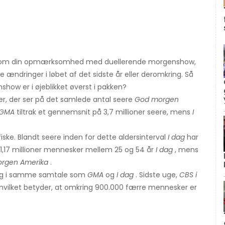
le om din opmærksomhed med duellerende morgenshow,
ndringer i løbet af det sidste år eller deromkring. Så
how er i øjeblikket øverst i pakken?
ker, der ser på det samlede antal seere
God morgen
GMA
tiltrak et gennemsnit på 3,7 millioner seere, mens
I
iske. Blandt seere inden for dette aldersinterval
I dag
har
 1,17 millioner mennesker mellem 25 og 54 år
I dag
, mens
rgen Amerika
.
tig i samme samtale som
GMA
og
I dag
. Sidste uge,
CBS i
t, hvilket betyder, at omkring 900.000 færre mennesker er