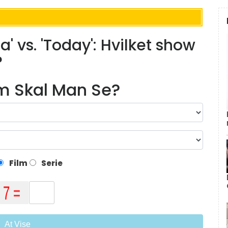
 vs. 'Today': Hvilket show
?
lm Skal Man Se?
Film
Serie
At Vise