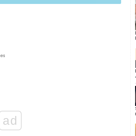
ges
ad