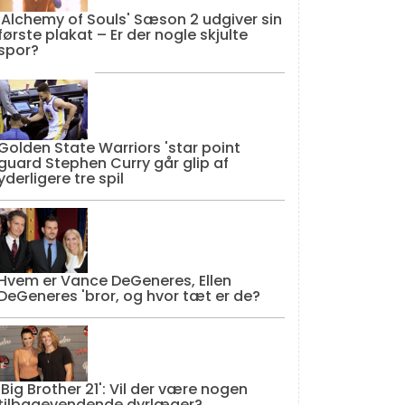
'Alchemy of Souls' Sæson 2 udgiver sin
første plakat – Er der nogle skjulte
spor?
Golden State Warriors 'star point
guard Stephen Curry går glip af
yderligere tre spil
Hvem er Vance DeGeneres, Ellen
DeGeneres 'bror, og hvor tæt er de?
'Big Brother 21': Vil der være nogen
tilbagevendende dyrlæger?