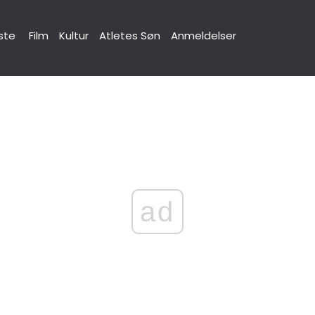
ste
Film
Kultur
Atletes Søn
Anmeldelser
ad