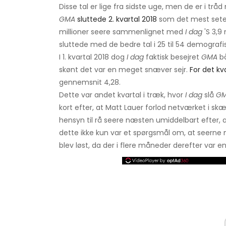
Disse tal er lige fra sidste uge, men de er i t
GMA
sluttede 2. kvartal 2018
som det mest sete
millioner seere sammenlignet med
I dag
'S 3,9
sluttede med de bedre tal i 25 til 54 demografis
I 1. kvartal 2018 dog
I dag
faktisk besejret
GMA
bå
skønt det var en meget snæver sejr.
For det kv
gennemsnit 4,28.
Dette var andet kvartal i træk, hvor
I dag
slå
G
kort efter, at Matt Lauer forlod netværket i sk
hensyn til rå seere næsten umiddelbart efter, at
dette ikke kun var et spørgsmål om, at seerne mi
blev løst, da der i flere måneder derefter var