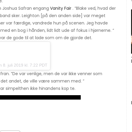
e.
eren Joshua Safran engang
Vanity Fair
. ”Blake ved, hvad der
 band sker. Leighton [på den anden side] var meget
ener var færdige, vandrede hun på scenen. Jeg havde
 med en bog i hånden, lidt lidt ude af fokus i hjørnerne. ”
ar de gode til at lade som om de gjorde det.
 8. juli 2019 kl. 7:22 PDT
Safran. ”De var venlige, men de var ikke venner som
ar det andet, de ville være sammen med. ”
ar simpelthen ikke hinandens kop te.