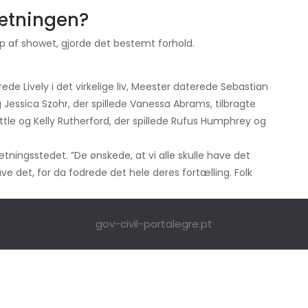
sætningen?
 af showet, gjorde det bestemt forhold.
de Lively i det virkelige liv, Meester daterede Sebastian
 Jessica Szohr, der spillede Vanessa Abrams, tilbragte
tle og Kelly Rutherford, der spillede Rufus Humphrey og
afsætningsstedet. ”De ønskede, at vi alle skulle have det
e det, for da fodrede det hele deres fortælling. Folk
gov-civil-portalegre.pt