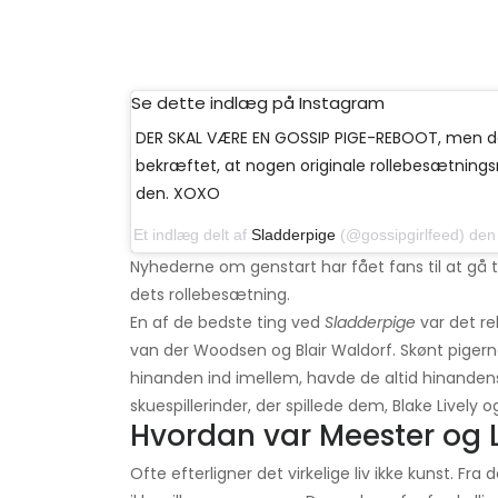
Se dette indlæg på Instagram
DER SKAL VÆRE EN GOSSIP PIGE-REBOOT, men de
bekræftet, at nogen originale rollebesætnin
den. XOXO
Et indlæg delt af
Sladderpige
(@gossipgirlfeed) den 
Nyhederne om genstart har fået fans til at gå 
dets rollebesætning.
En af de bedste ting ved
Sladderpige
var det r
van der Woodsen og Blair Waldorf. Skønt piger
hinanden ind imellem, havde de altid hinanden
skuespillerinder, der spillede dem, Blake Lively 
Hvordan var Meester og Li
Ofte efterligner det virkelige liv ikke kunst. Fra 