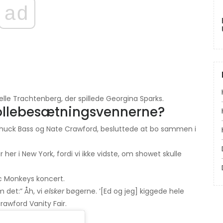
ad
chelle Trachtenberg, der spillede Georgina Sparks.
ollebesætningsvennerne?
Chuck Bass og Nate Crawford, besluttede at bo sammen i
er i New York, fordi vi ikke vidste, om showet skulle
ic Monkeys koncert.
m det:” Åh, vi
elsker
bøgerne. ’[Ed og jeg] kiggede hele
Crawford Vanity Fair.