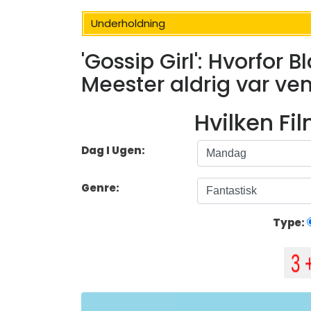
Underholdning
'Gossip Girl': Hvorfor 
Meester aldrig var ve
Hvilken Fi
Dag I Ugen:
Genre:
Type: