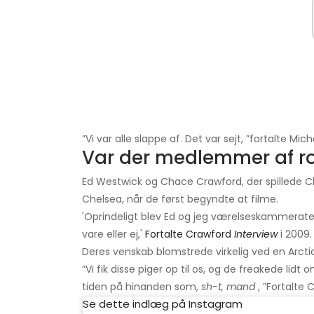
”Vi var alle slappe af. Det var sejt, ”fortalte Mi
Var der medlemmer af r
Ed Westwick og Chace Crawford, der spillede 
Chelsea, når de først begyndte at filme.
'Oprindeligt blev Ed og jeg værelseskammerater h
vare eller ej,'
Fortalte Crawford
Interview
i 2009.
Deres venskab blomstrede virkelig ved en Arct
”Vi fik disse piger op til os, og de freakede lidt o
tiden på hinanden som,
sh-t, mand
, ”Fortalte 
Se dette indlæg på Instagram