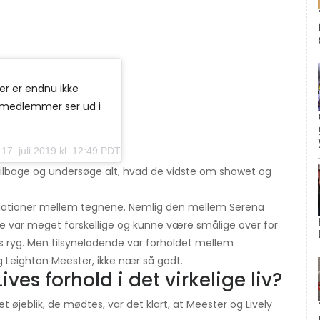
r er endnu ikke
gsmedlemmer ser ud i
17. juli 2019 kl. 12:49 PDT
tilbage og undersøge alt, hvad de vidste om showet og
elationer mellem tegnene. Nemlig den mellem Serena
ne var meget forskellige og kunne være smålige over for
s ryg. Men tilsyneladende var forholdet mellem
og Leighton Meester, ikke nær så godt.
ves forhold i det virkelige liv?
det øjeblik, de mødtes, var det klart, at Meester og Lively