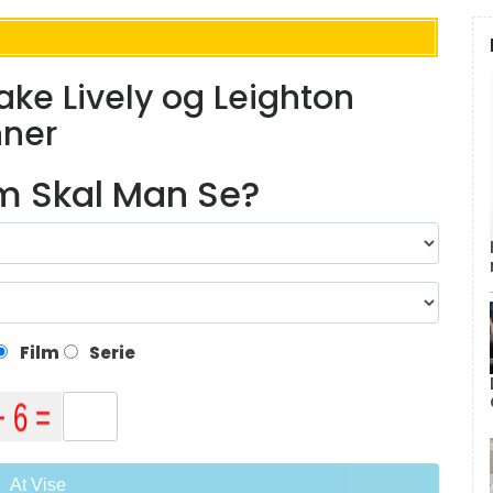
Blake Lively og Leighton
nner
lm Skal Man Se?
Film
Serie
At Vise