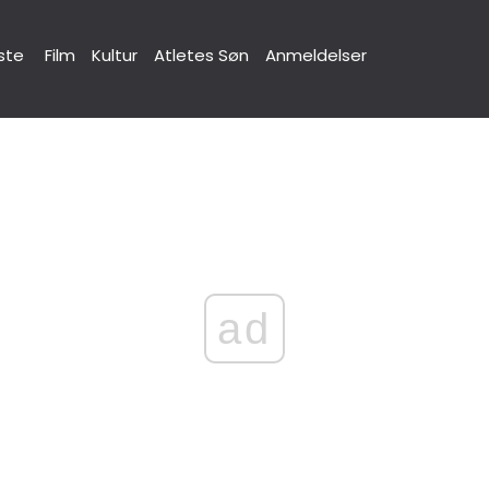
ste
Film
Kultur
Atletes Søn
Anmeldelser
ad