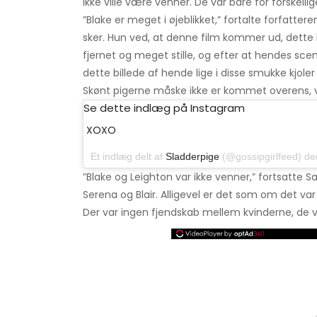
ikke ville være venner. De var bare for forskellig
”Blake er meget i øjeblikket,” fortalte forfatt
sker. Hun ved, at denne film kommer ud, dette
fjernet og meget stille, og efter at hendes sc
dette billede af hende lige i disse smukke kjoler
Skønt pigerne måske ikke er kommet overens, v
Se dette indlæg på Instagram
XOXO
Et indlæg delt af
Sladderpige
(@gossipgirlfeed) den
”Blake og Leighton var ikke venner,” fortsatte 
Serena og Blair. Alligevel er det som om det v
Der var ingen fjendskab mellem kvinderne, de v