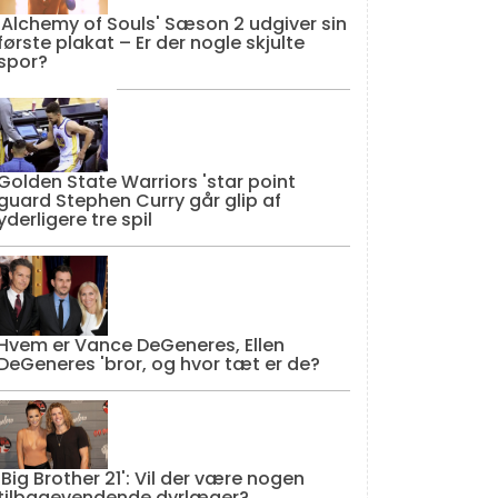
'Alchemy of Souls' Sæson 2 udgiver sin
første plakat – Er der nogle skjulte
spor?
Golden State Warriors 'star point
guard Stephen Curry går glip af
yderligere tre spil
Hvem er Vance DeGeneres, Ellen
DeGeneres 'bror, og hvor tæt er de?
'Big Brother 21': Vil der være nogen
tilbagevendende dyrlæger?