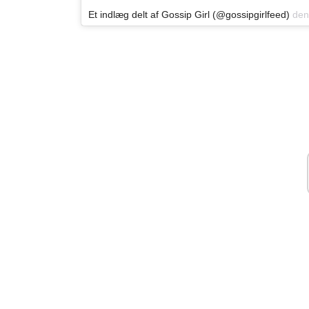
Et indlæg delt af Gossip Girl (@gossipgirlfeed)
den 