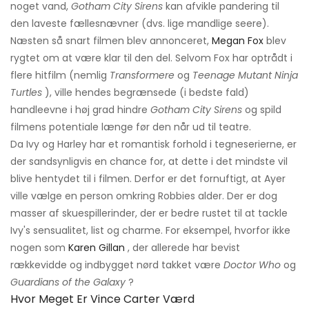
noget vand,
Gotham City Sirens
kan afvikle pandering til
den laveste fællesnævner (dvs. lige mandlige seere).
Næsten så snart filmen blev annonceret,
Megan Fox
blev
rygtet om at være klar til den del. Selvom Fox har optrådt i
flere hitfilm (nemlig
Transformere
og
Teenage Mutant Ninja
Turtles
), ville hendes begrænsede (i bedste fald)
handleevne i høj grad hindre
Gotham City Sirens
og spild
filmens potentiale længe før den når ud til teatre.
Da Ivy og Harley har et romantisk forhold i tegneserierne, er
der sandsynligvis en chance for, at dette i det mindste vil
blive hentydet til i filmen. Derfor er det fornuftigt, at Ayer
ville vælge en person omkring Robbies alder. Der er dog
masser af skuespillerinder, der er bedre rustet til at tackle
Ivy's sensualitet, list og charme. For eksempel, hvorfor ikke
nogen som
Karen Gillan
, der allerede har bevist
rækkevidde og indbygget nørd takket være
Doctor Who
og
Guardians of the Galaxy
?
Hvor Meget Er Vince Carter Værd