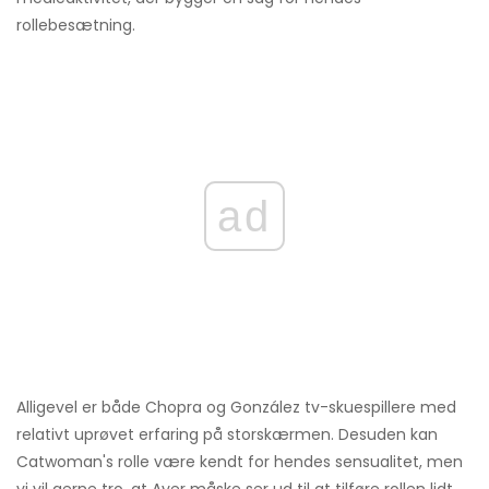
rollebesætning.
ad
Alligevel er både Chopra og González tv-skuespillere med
relativt uprøvet erfaring på storskærmen. Desuden kan
Catwoman's rolle være kendt for hendes sensualitet, men
vi vil gerne tro, at Ayer måske ser ud til at tilføre rollen lidt