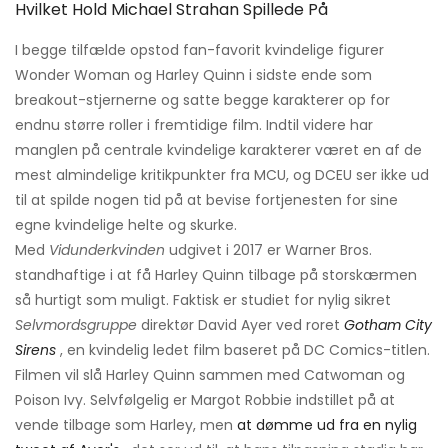
Hvilket Hold Michael Strahan Spillede På
I begge tilfælde opstod fan-favorit kvindelige figurer
Wonder Woman og Harley Quinn i sidste ende som
breakout-stjernerne og satte begge karakterer op for
endnu større roller i fremtidige film. Indtil videre har
manglen på centrale kvindelige karakterer været en af ​​de
mest almindelige kritikpunkter fra MCU, og DCEU ser ikke ud
til at spilde nogen tid på at bevise fortjenesten for sine
egne kvindelige helte og skurke.
Med
Vidunderkvinden
udgivet i 2017 er Warner Bros.
standhaftige i at få Harley Quinn tilbage på storskærmen
så hurtigt som muligt. Faktisk er studiet for nylig sikret
Selvmordsgruppe
direktør David Ayer ved roret
Gotham City
Sirens
, en kvindelig ledet film baseret på DC Comics-titlen.
Filmen vil slå Harley Quinn sammen med Catwoman og
Poison Ivy. Selvfølgelig er Margot Robbie indstillet på at
vende tilbage som Harley, men
at dømme ud fra en nylig