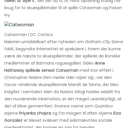
tweet af Ayer's
, det ser ud til, at hans tilpasning stadig har
brug for to skuespillerinder til at spille Catwoman og Poison
Ivy.
Catwoman | DC Comics
Næsten umiddelbart efter nyheden om
Gotham City Sirens
faldt, begyndte Internettet at spekulere i, hvem der kunne
være de næste to skuespillerinder, der spillede de ikoniske
medlemmer af Batmans roguesgalleri. Siden
Anne
Hathaway spillede senest Catwoman
med stor effekt i
Christopher Nolans
Den mørke rider rejser sig
, var den
Oscar-vindende skuespillerinde blandt de første, der blev
indgået i samtalen. Men da Nolans trilogi holdes adskilt fra
den nuværende inkarnation, er det meget usandsynligt, at
det vil blive gennemført. Snarere navne som
Quantico
stjerne
Priyanka chopra
og
Fra morgen til aften
stjerne
Eiza
Gonzalez
er blevet svævet med sidstnævntes sociale
medieaktivitet, der bygger en sag for hendes