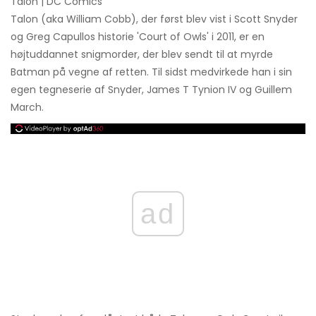
Talon | DC Comics
Talon (aka William Cobb), der først blev vist i Scott Snyder
og Greg Capullos historie 'Court of Owls' i 2011, er en
højtuddannet snigmorder, der blev sendt til at myrde
Batman på vegne af retten. Til sidst medvirkede han i sin
egen tegneserie af Snyder, James T Tynion IV og Guillem
March.
ad