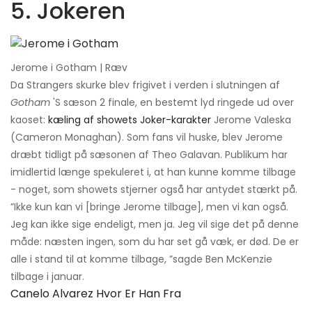
5. Jokeren
Jerome i Gotham | Ræv
Da Strangers skurke blev frigivet i verden i slutningen af
Gotham
'S sæson 2 finale, en bestemt lyd ringede ud over
kaoset:
kæling af showets Joker-karakter
Jerome Valeska
(Cameron Monaghan). Som fans vil huske, blev Jerome
dræbt tidligt på sæsonen af ​​Theo Galavan. Publikum har
imidlertid længe spekuleret i, at han kunne komme tilbage
- noget, som showets stjerner også har antydet stærkt på.
”Ikke kun kan vi [bringe Jerome tilbage], men vi kan også.
Jeg kan ikke sige endeligt, men ja. Jeg vil sige det på denne
måde: næsten ingen, som du har set gå væk, er død. De er
alle i stand til at komme tilbage, ”sagde Ben McKenzie
tilbage i januar.
Canelo Alvarez Hvor Er Han Fra