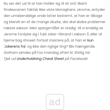
Nu ser det ud til at han holder sig til sit ord. Skønt
finalescenen faktisk ikke viste Monaghans Jerome, antyder
den umiskendelige onde latter bestemt, at han er tilbage
og blandt en af ​​de mange skurke, der skal skabe problemer
næste sæson. Men spørgsmålet er stadig: Vil vi endelig se
Jerome fordybe sig i fuld Joker-tilstand i sæson 3, eller vil
hjerne bag showet fortsat insistere på, at han er
kun
'Jokerens frø'
og ikke den rigtige ting? Bliv hængende.
Gotham
sendes på Fox mandag aften kl. Østlig tid.
Tjek ud
Underholdning Cheat Sheet
på Facebook!
ad