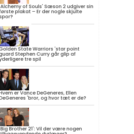
'Alchemy of Souls' Sæson 2 udgiver sin
første plakat – Er der nogle skjulte
spor?
Golden State Warriors 'star point
guard Stephen Curry går glip af
yderligere tre spil
Hvem er Vance DeGeneres, Ellen
DeGeneres 'bror, og hvor tæt er de?
'Big Brother 21': Vil der være nogen
tilbagevendende dyrlæger?