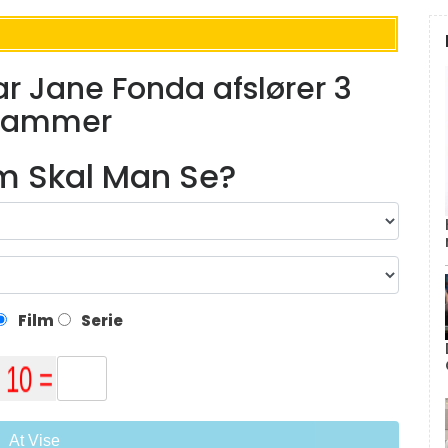
ar Jane Fonda afslører 3
grammer
lm Skal Man Se?
Film
Serie
At Vise