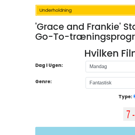
Underholdning
'Grace and Frankie' St
Go-To-træningspro
Hvilken Fi
Dag I Ugen:
Genre:
Type: