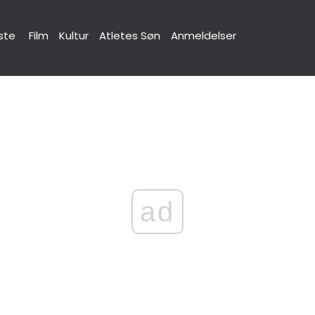
ste
Film
Kultur
Atletes Søn
Anmeldelser
ad