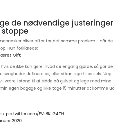
ge de nødvendige justeringer
e stoppe
e mennesker bliver offer for det samme problem - når de
 op. Hun forklarede:
æret Gift
 hvis de ikke kan gøre, hvad de engang gjorde, så gør de
ige svagheder definere os, eller vi kan sige til os selv: 'Jeg
l være i stand til at sidde på gulvet og lege med mine
f min egen bagage og ikke tage 15 minutter at komme ud
nu.
pic.twitter.com/EVs8KJG4TN
januar 2020