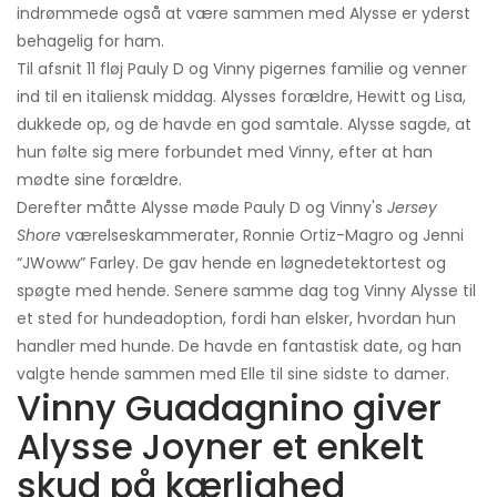
indrømmede også at være sammen med Alysse er yderst
behagelig for ham.
Til afsnit 11 fløj Pauly D og Vinny pigernes familie og venner
ind til en italiensk middag. Alysses forældre, Hewitt og Lisa,
dukkede op, og de havde en god samtale. Alysse sagde, at
hun følte sig mere forbundet med Vinny, efter at han
mødte sine forældre.
Derefter måtte Alysse møde Pauly D og Vinny's
Jersey
Shore
værelseskammerater, Ronnie Ortiz-Magro og Jenni
“JWoww” Farley. De gav hende en løgnedetektortest og
spøgte med hende. Senere samme dag tog Vinny Alysse til
et sted for hundeadoption, fordi han elsker, hvordan hun
handler med hunde. De havde en fantastisk date, og han
valgte hende sammen med Elle til sine sidste to damer.
Vinny Guadagnino giver
Alysse Joyner et enkelt
skud på kærlighed