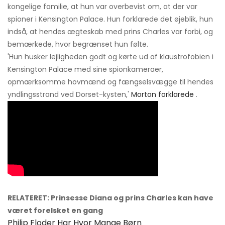
kongelige familie, at hun var overbevist om, at der var
spioner i Kensington Palace. Hun forklarede det øjeblik, hun
indså, at hendes ægteskab med prins Charles var forbi, og
bemærkede, hvor begrænset hun følte.
'Hun husker lejligheden godt og kørte ud af klaustrofobien i
Kensington Palace med sine spionkameraer,
opmærksomme hovmænd og fængselsvægge til hendes
yndlingsstrand ved Dorset-kysten,'
Morton forklarede
.
RELATERET: Prinsesse Diana og prins Charles kan have
været forelsket en gang
Philip Floder Har Hvor Mange Børn