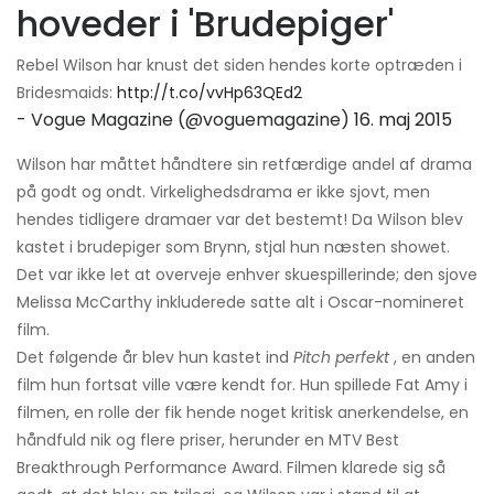
hoveder i 'Brudepiger'
Rebel Wilson har knust det siden hendes korte optræden i
Bridesmaids:
http://t.co/vvHp63QEd2
- Vogue Magazine (@voguemagazine)
16. maj 2015
Wilson har måttet håndtere sin retfærdige andel af drama
på godt og ondt. Virkelighedsdrama er ikke sjovt, men
hendes tidligere dramaer var det bestemt! Da Wilson blev
kastet i brudepiger som Brynn, stjal hun næsten showet.
Det var ikke let at overveje enhver skuespillerinde; den sjove
Melissa McCarthy inkluderede satte alt i Oscar-nomineret
film.
Det følgende år blev hun kastet ind
Pitch perfekt
, en anden
film hun fortsat ville være kendt for. Hun spillede Fat Amy i
filmen, en rolle der fik hende noget kritisk anerkendelse, en
håndfuld nik og flere priser, herunder en MTV Best
Breakthrough Performance Award. Filmen klarede sig så