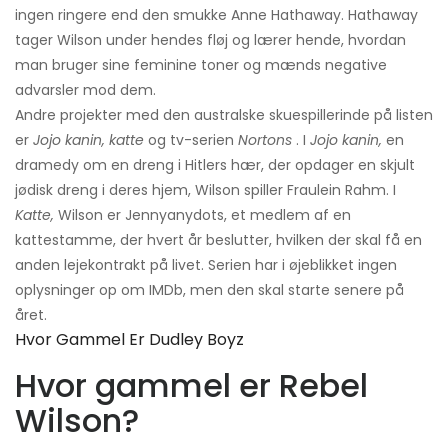
ingen ringere end den smukke Anne Hathaway. Hathaway
tager Wilson under hendes fløj og lærer hende, hvordan
man bruger sine feminine toner og mænds negative
advarsler mod dem.
Andre projekter med den australske skuespillerinde på listen
er
Jojo kanin, katte
og tv-serien
Nortons
. I
Jojo kanin,
en
dramedy om en dreng i Hitlers hær, der opdager en skjult
jødisk dreng i deres hjem, Wilson spiller Fraulein Rahm. I
Katte,
Wilson er Jennyanydots, et medlem af en
kattestamme, der hvert år beslutter, hvilken der skal få en
anden lejekontrakt på livet. Serien har i øjeblikket ingen
oplysninger op om IMDb, men den skal starte senere på
året.
Hvor Gammel Er Dudley Boyz
Hvor gammel er Rebel
Wilson?