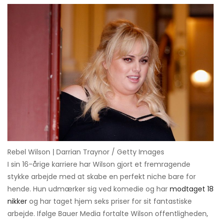
Rebel Wilson | Darrian Traynor / Getty Images
I sin 16-årige karriere har Wilson gjort et fremragende
stykke arbejde med at skabe en perfekt niche bare for
hende. Hun udmærker sig ved komedie og har
modtaget 18
nikker
og har taget hjem seks priser for sit fantastiske
arbejde. Ifølge Bauer Media fortalte Wilson offentligheden,