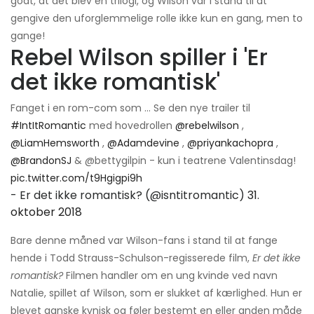
godt, at det blev en trilogi, og Wilson var i stand til at
gengive den uforglemmelige rolle ikke kun en gang, men to
gange!
Rebel Wilson spiller i 'Er
det ikke romantisk'
Fanget i en rom-com som ... Se den nye trailer til
#IntItRomantic
med hovedrollen
@rebelwilson
,
@LiamHemsworth
,
@Adamdevine
,
@priyankachopra
,
@BrandonSJ
& @bettygilpin - kun i teatrene Valentinsdag!
pic.twitter.com/t9Hgigpi9h
- Er det ikke romantisk? (@isntitromantic)
31.
oktober 2018
Bare denne måned var Wilson-fans i stand til at fange
hende i Todd Strauss-Schulson-regisserede film,
Er det ikke
romantisk?
Filmen handler om en ung kvinde ved navn
Natalie, spillet af Wilson, som er slukket af kærlighed. Hun er
blevet ganske kynisk og føler bestemt en eller anden måde