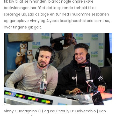
fik lov til at se hinanden, blandt nogle andre skøre
beskyldninger, har fået dette spirende forhold til at
sprænge ud. Lad os tage en tur ned i hukommelsesbanen
og genopleve Vinny og Alysses kærlighedshistorie samt se,
hvor tingene gik galt.
Vinny Guadagnino (L) og Paul “Pauly D” DelVecchio | Han