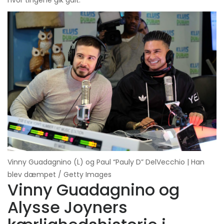
hvor tingene gik galt.
Vinny Guadagnino (L) og Paul “Pauly D” DelVecchio | Han
blev dæmpet / Getty Images
Vinny Guadagnino og
Alysse Joyners