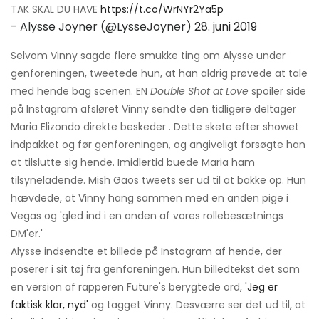
TAK SKAL DU HAVE
https://t.co/WrNYr2Ya5p
- Alysse Joyner (@LysseJoyner)
28. juni 2019
Selvom Vinny sagde flere smukke ting om Alysse under
genforeningen, tweetede hun, at han aldrig prøvede at tale
med hende bag scenen. EN
Double Shot at Love
spoiler side
på Instagram afsløret Vinny sendte den tidligere deltager
Maria Elizondo direkte beskeder . Dette skete efter showet
indpakket og før genforeningen, og angiveligt forsøgte han
at tilslutte sig hende. Imidlertid buede Maria ham
tilsyneladende. Mish Gaos tweets ser ud til at bakke op. Hun
hævdede, at Vinny hang sammen med en anden pige i
Vegas og 'gled ind i en anden af ​​vores rollebesætnings
DM'er.'
Alysse indsendte et billede på Instagram af hende, der
poserer i sit tøj fra genforeningen. Hun billedtekst det som
en version af rapperen Future's berygtede ord,
'Jeg er
faktisk klar, nyd'
og tagget Vinny. Desværre ser det ud til, at