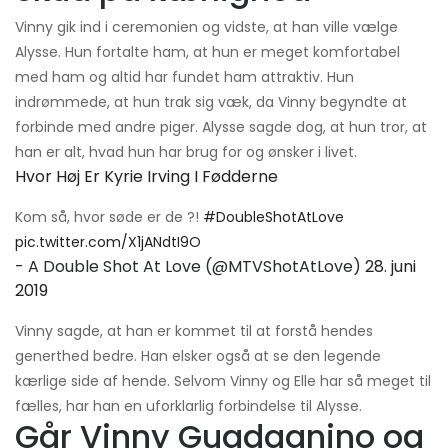
Vinny gik ind i ceremonien og vidste, at han ville vælge
Alysse. Hun fortalte ham, at hun er meget komfortabel
med ham og altid har fundet ham attraktiv. Hun
indrømmede, at hun trak sig væk, da Vinny begyndte at
forbinde med andre piger. Alysse sagde dog, at hun tror, ​​at
han er alt, hvad hun har brug for og ønsker i livet.
Hvor Høj Er Kyrie Irving I Fødderne
Kom så, hvor søde er de ?!
#DoubleShotAtLove
pic.twitter.com/X1jANdtI9O
- A Double Shot At Love (@MTVShotAtLove)
28. juni
2019
Vinny sagde, at han er kommet til at forstå hendes
generthed bedre. Han elsker også at se den legende
kærlige side af hende. Selvom Vinny og Elle har så meget til
fælles, har han en uforklarlig forbindelse til Alysse.
Går Vinny Guadagnino og