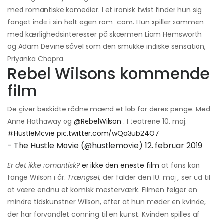
med romantiske komedier. I et ironisk twist finder hun sig
fanget inde i sin helt egen rom-com. Hun spiller sammen
med kærlighedsinteresser på skærmen Liam Hemsworth
og Adam Devine såvel som den smukke indiske sensation,
Priyanka Chopra.
Rebel Wilsons kommende
film
De giver beskidte rådne mænd et løb for deres penge. Med
Anne Hathaway og
@RebelWilson
. I teatrene 10. maj.
#HustleMovie
pic.twitter.com/wQa3ub24O7
- The Hustle Movie (@hustlemovie)
12. februar 2019
Er det ikke romantisk?
er ikke den eneste film
at fans kan
fange Wilson i år.
Trængsel,
der falder den 10. maj
,
ser ud til
at være endnu et komisk mesterværk. Filmen følger en
mindre tidskunstner Wilson, efter at hun møder en kvinde,
der har forvandlet conning til en kunst. Kvinden spilles af