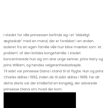
I stedet for ville prinsessen befinde sig i et ”elskeligt
ægteskab” med en mand, der er forelsket i en anden.
Isoleret fra sin egen familie ville hun blive mærket som 'et
problem' af den britiske kongefamilie. I stedet
koncentrerede hun sig om sine unge sønner, prins Harry og
prins William, og hendes velgørenhedsarbejde.
Til sidst var prinsesse Diana i stand til at flygte. Hun og prins
Charles skiltes i 1992, inden de til sidst skiltes i 1996. Før alt
dette skete var der imidlertid en kongelig, der advarede
prinsesse Diana om, hvad der kom.