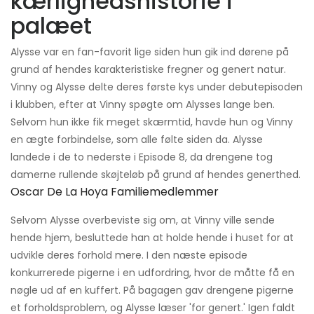
kærlighedshistorie i
palæet
Alysse var en fan-favorit lige siden hun gik ind dørene på
grund af hendes karakteristiske fregner og genert natur.
Vinny og Alysse delte deres første kys under debutepisoden
i klubben, efter at Vinny spøgte om Alysses lange ben.
Selvom hun ikke fik meget skærmtid, havde hun og Vinny
en ægte forbindelse, som alle følte siden da. Alysse
landede i de to nederste i Episode 8, da drengene tog
damerne rullende skøjteløb på grund af hendes generthed.
Oscar De La Hoya Familiemedlemmer
Selvom Alysse overbeviste sig om, at Vinny ville sende
hende hjem, besluttede han at holde hende i huset for at
udvikle deres forhold mere. I den næste episode
konkurrerede pigerne i en udfordring, hvor de måtte få en
nøgle ud af en kuffert. På bagagen gav drengene pigerne
et forholdsproblem, og Alysse læser 'for genert.' Igen faldt