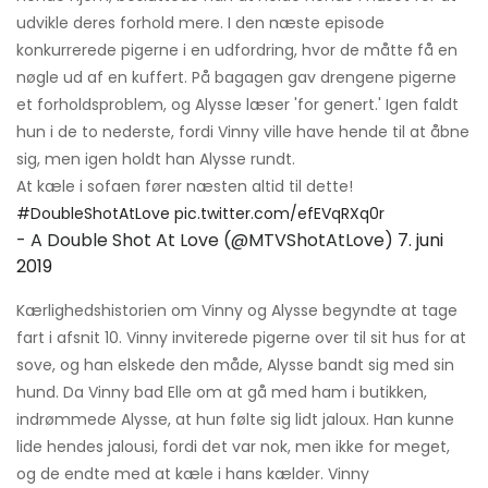
udvikle deres forhold mere. I den næste episode
konkurrerede pigerne i en udfordring, hvor de måtte få en
nøgle ud af en kuffert. På bagagen gav drengene pigerne
et forholdsproblem, og Alysse læser 'for genert.' Igen faldt
hun i de to nederste, fordi Vinny ville have hende til at åbne
sig, men igen holdt han Alysse rundt.
At kæle i sofaen fører næsten altid til dette!
#DoubleShotAtLove
pic.twitter.com/efEVqRXq0r
- A Double Shot At Love (@MTVShotAtLove)
7. juni
2019
Kærlighedshistorien om Vinny og Alysse begyndte at tage
fart i afsnit 10. Vinny inviterede pigerne over til sit hus for at
sove, og han elskede den måde, Alysse bandt sig med sin
hund. Da Vinny bad Elle om at gå med ham i butikken,
indrømmede Alysse, at hun følte sig lidt jaloux. Han kunne
lide hendes jalousi, fordi det var nok, men ikke for meget,
og de endte med at kæle i hans kælder. Vinny