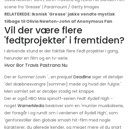
scene fra 'Grease' | Paramount / Getty Images
RELATEREDE: Ikonisk 'Grease' jakke vendte mystisk
tilbage til Olivia Newton-John af Anonymous Fan
Vil der være flere
'fedtprojekter' i fremtiden?
I skrivende stund er der faktisk flere
Fedt
projekter i gang,
herunder en film og en tv-serie.
Hvor Bor Travis Pastrana Nu
Der er
Summer Lovin '
, en prequel
Deadline
siger vil detaljer
'det skæbnesvangre [sommer] møde og hvad der fulgte.'
Men samlet set er detaljer stadig ret knappe.
Der er også HBO Max spinoff-serien
Fedt: Rydell High
-
noget
WarnerMedia
beskriver som en 'munter musikalserie,
der foregår i og rundt om i verdenen af ​​Rydell High', som
'genforestiller den globale smash hit-film med nogle
karakterer, du allerede kender, og meget mere vil du snart