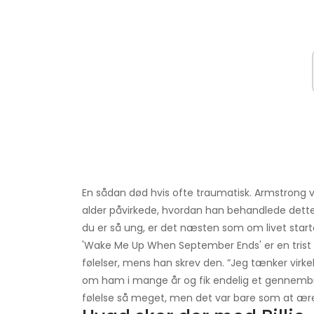
En sådan død hvis ofte traumatisk. Armstrong va
alder påvirkede, hvordan han behandlede dette 
du er så ung, er det næsten som om livet starter
'Wake Me Up When September Ends' er en trist 
følelser, mens han skrev den. ”Jeg tænker virke
om ham i mange år og fik endelig et gennembru
følelse så meget, men det var bare som at ær