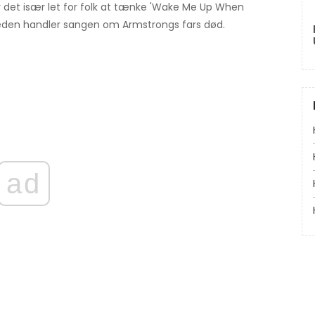
r det især let for folk at tænke 'Wake Me Up When
gheden handler sangen om Armstrongs fars død.
ad