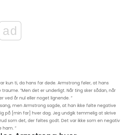
ad
r kun ti, da hans far døde. Armstrong føler, at hans
traume. ”Men det er underligt. Når ting sker sådan, når
 ved år nul eller noget lignende. ”
sang, men Armstrong sagde, at han ikke følte negative
lig på [min far] hver dag. Jeg undgik temmelig at skrive
d som det, der føltes godt. Det var ikke som en negativ
e ham. ”