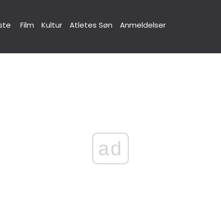
ste
Film
Kultur
Atletes Søn
Anmeldelser
ad