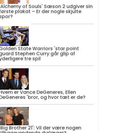
'Alchemy of Souls' Sæson 2 udgiver sin
første plakat – Er der nogle skjulte
spor?
Golden State Warriors 'star point
guard Stephen Curry går glip af
yderligere tre spil
Hvem er Vance DeGeneres, Ellen
DeGeneres 'bror, og hvor tæt er de?
'Big Brother 21': Vil der være nogen
tilbagevendende dyrlæger?