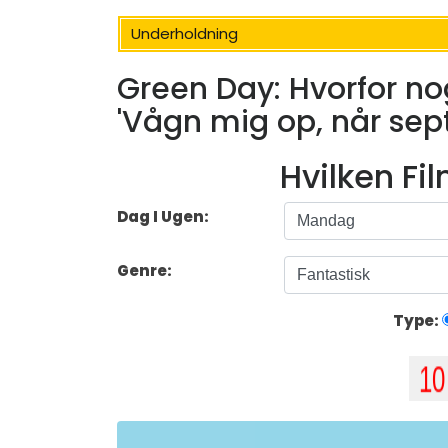
Underholdning
Green Day: Hvorfor nog
'Vågn mig op, når sep
Hvilken Fi
Dag I Ugen:
Genre:
Type: