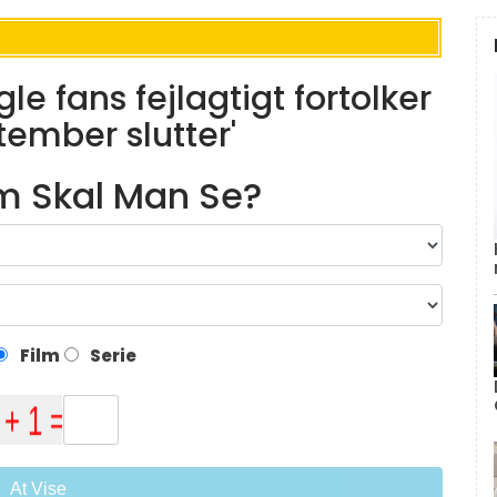
le fans fejlagtigt fortolker
tember slutter'
lm Skal Man Se?
Film
Serie
At Vise