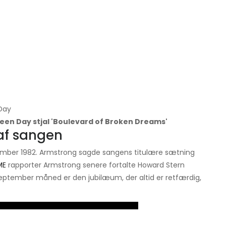
 Day
een Day stjal 'Boulevard of Broken Dreams'
af sangen
ember 1982. Armstrong sagde sangens titulære sætning
ME
rapporter Armstrong senere fortalte Howard Stern
; september måned er den jubilæum, der altid er retfærdig,