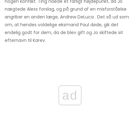
nogen konflikt. Ting nåede et farligt højdepunkt, da Jo
nægtede Alexs forslag, og på grund af en misforståelse
angriber en anden læge, Andrew DeLuca . Det så ud som
om, at hendes voldelige eksmand Paul døde, gik det
endelig godt for dem, da de blev gift og Jo skiftede sit
efternavn til Karev.
ad