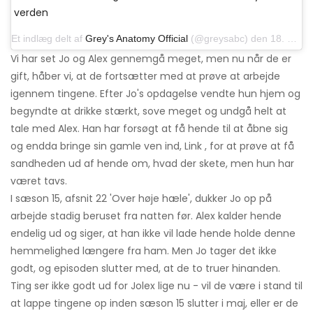
verden
Et indlæg delt af
Grey's Anatomy Official
(@greysabc) den 18. april 2019 kl. 17:14 PDT
Vi har set Jo og Alex gennemgå meget, men nu når de er
gift, håber vi, at de fortsætter med at prøve at arbejde
igennem tingene. Efter Jo's opdagelse vendte hun hjem og
begyndte at drikke stærkt, sove meget og undgå helt at
tale med Alex. Han har forsøgt at få hende til at åbne sig
og endda bringe sin gamle ven ind, Link , for at prøve at få
sandheden ud af hende om, hvad der skete, men hun har
været tavs.
I sæson 15, afsnit 22 'Over høje hæle', dukker Jo op på
arbejde stadig beruset fra natten før. Alex kalder hende
endelig ud og siger, at han ikke vil lade hende holde denne
hemmelighed længere fra ham. Men Jo tager det ikke
godt, og episoden slutter med, at de to truer hinanden.
Ting ser ikke godt ud for Jolex lige nu - vil de være i stand til
at lappe tingene op inden sæson 15 slutter i maj, eller er de