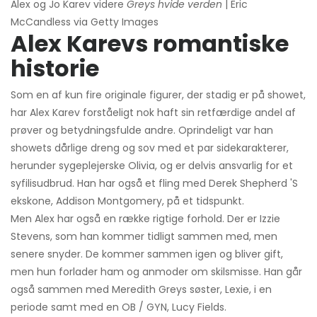
Alex og Jo Karev videre
Greys hvide verden
| Eric
McCandless via Getty Images
Alex Karevs romantiske
historie
Som en af ​​kun fire originale figurer, der stadig er på showet,
har Alex Karev forståeligt nok haft sin retfærdige andel af
prøver og betydningsfulde andre. Oprindeligt var han
showets dårlige dreng og sov med et par sidekarakterer,
herunder sygeplejerske Olivia, og er delvis ansvarlig for et
syfilisudbrud. Han har også et fling med Derek Shepherd 'S
ekskone, Addison Montgomery, på et tidspunkt.
Men Alex har også en række rigtige forhold. Der er Izzie
Stevens, som han kommer tidligt sammen med, men
senere snyder. De kommer sammen igen og bliver gift,
men hun forlader ham og anmoder om skilsmisse. Han går
også sammen med Meredith Greys søster, Lexie, i en
periode samt med en OB / GYN, Lucy Fields.