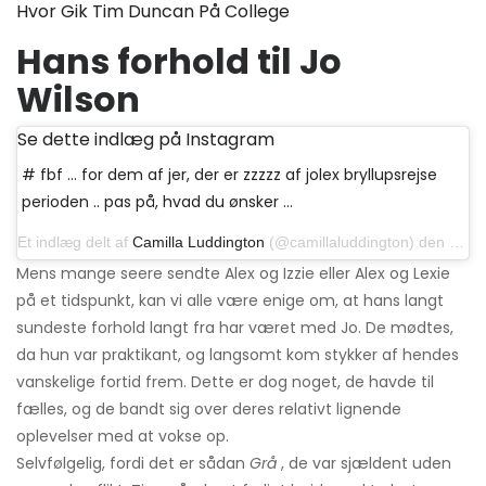
Hvor Gik Tim Duncan På College
Hans forhold til Jo
Wilson
Se dette indlæg på Instagram
# fbf ... for dem af jer, der er zzzzz af jolex bryllupsrejse
perioden .. pas på, hvad du ønsker ...
Et indlæg delt af
Camilla Luddington
(@camillaluddington) den 8. februar 2019 kl. 14:21 PST
Mens mange seere sendte Alex og Izzie eller Alex og Lexie
på et tidspunkt, kan vi alle være enige om, at hans langt
sundeste forhold langt fra har været med Jo. De mødtes,
da hun var praktikant, og langsomt kom stykker af hendes
vanskelige fortid frem. Dette er dog noget, de havde til
fælles, og de bandt sig over deres relativt lignende
oplevelser med at vokse op.
Selvfølgelig, fordi det er sådan
Grå
, de var sjældent uden