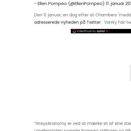
- Ellen Pompeo (@EllenPompeo)
11. januar 2
Den 11. januar, en dag efter at Chambers 'med
adresserede nyheden på Twitter
. Vanity Fair 
”GreysAnatomy er ved at mærke et af sine størst
I mellemtiden svarede Pompeo stillingen og ti