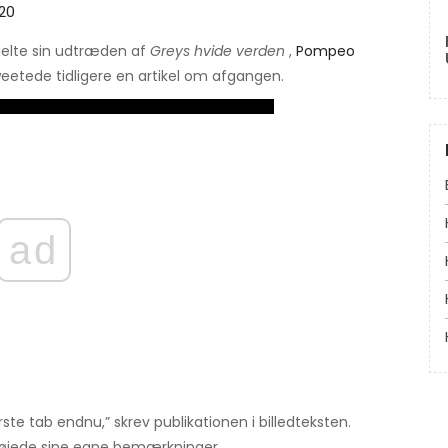
020
delte sin udtræden af
Greys hvide verden
,
Pompeo
tweetede tidligere en artikel om afgangen.
ad
e tab endnu,” skrev publikationen i billedteksten.
lføjede sine egne bemærkninger.