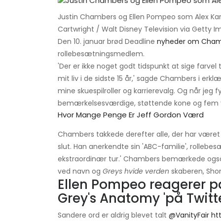
Justin Chambers og Ellen Pompeo som Alex Kar
Cartwright / Walt Disney Television via Getty 
Den 10. januar brød Deadline
nyheder om Cham
rollebesætningsmedlem.
'Der er ikke noget godt tidspunkt at sige farvel
mit liv i de sidste 15 år,' sagde Chambers i erkl
mine skuespilroller og karrierevalg. Og når jeg 
bemærkelsesværdige, støttende kone og fem vid
Hvor Mange Penge Er Jeff Gordon Værd
Chambers takkede derefter alle, der har været 
slut. Han anerkendte sin 'ABC-familie', rollebe
ekstraordinær tur.' Chambers bemærkede også
ved navn og
Greys hvide verden
skaberen, Sho
Ellen Pompeo reagerer på
Grey's Anatomy 'på Twitt
Sandere ord er aldrig blevet talt
@VanityFair
ht