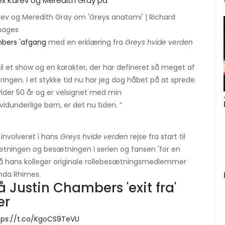
ev og Meredith Gray om 'Greys anatomi' | Richard
Images
bers 'afgang
med en erklæring fra
Greys hvide verden
 til et show og en karakter, der har defineret så meget af
æringen. I et stykke tid nu har jeg dog håbet på at sprede
fylder 50 år og er velsignet med min
underlige børn, er det nu tiden. ”
involveret i hans
Greys hvide verden
rejse fra start til
sætningen og besætningen i serien og fansen 'for en
 hans kolleger originale rollebesætningsmedlemmer
nda Rhimes.
 Justin Chambers 'exit fra'
er
tps://t.co/KgoCS9TeVU