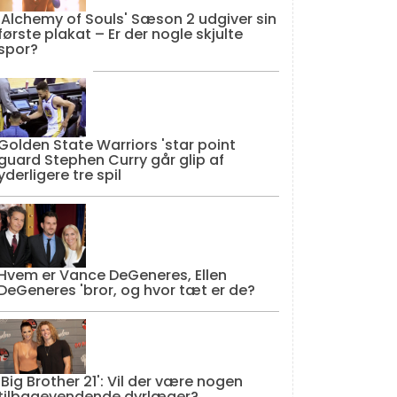
'Alchemy of Souls' Sæson 2 udgiver sin
første plakat – Er der nogle skjulte
spor?
Golden State Warriors 'star point
guard Stephen Curry går glip af
yderligere tre spil
Hvem er Vance DeGeneres, Ellen
DeGeneres 'bror, og hvor tæt er de?
'Big Brother 21': Vil der være nogen
tilbagevendende dyrlæger?