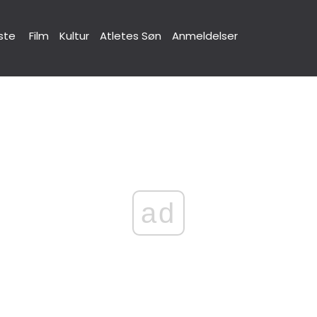
ste
Film
Kultur
Atletes Søn
Anmeldelser
ad