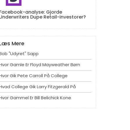
Facebook-analyse: Gjorde
Underwriters Dupe Retail-investorer?
Læs Mere
Bob "udyret" Sapp
Hvor Gamle Er Floyd Mayweather Børn
Hvor Gik Pete Carroll På College
Hvad College Gik Larry Fitzgerald På
Hvor Gammel Er Bill Belichick Kone