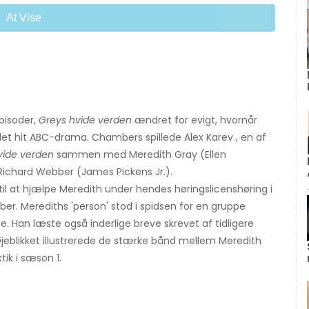
At Vise
pisoder,
Greys hvide verden
ændret for evigt, hvornår
 hit ABC-drama. Chambers spillede Alex Karev , en af ​​
vide verden
sammen med Meredith Gray (Ellen
ichard Webber (James Pickens Jr.).
 til at hjælpe Meredith under hendes høringslicenshøring i
er. Merediths 'person' stod i spidsen for en gruppe
e. Han læste også inderlige breve skrevet af tidligere
Øjeblikket illustrerede de stærke bånd mellem Meredith
ik i sæson 1.