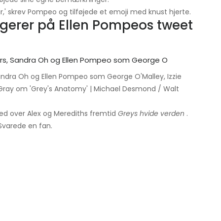
ir,' skrev Pompeo og tilføjede et emoji med knust hjerte.
agerer på Ellen Pompeos tweet
 Sandra Oh og Ellen Pompeo som George O'Malley, Izzie
h Gray om 'Grey's Anatomy' | Michael Desmond / Walt
hed over Alex og Merediths fremtid
Greys hvide verden
.
”Svarede en fan.