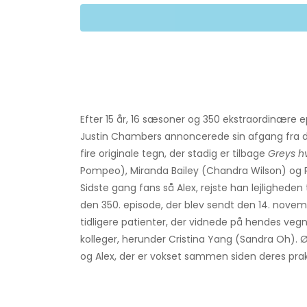
Efter 15 år, 16 sæsoner og 350 ekstraordinære e
Justin Chambers annoncerede sin afgang fra det
fire originale tegn, der stadig er tilbage
Greys h
Pompeo), Miranda Bailey (Chandra Wilson) og R
Sidste gang fans så Alex, rejste han lejligheden
den 350. episode, der blev sendt den 14. novemb
tidligere patienter, der vidnede på hendes vegn
kolleger, herunder Cristina Yang (Sandra Oh). 
og Alex, der er vokset sammen siden deres prakt