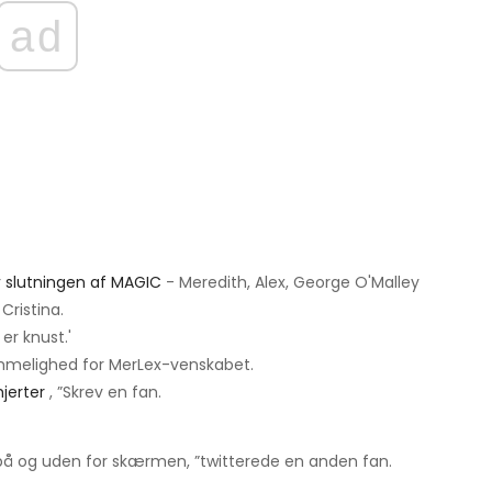
ad
r
slutningen af ​​MAGIC
- Meredith, Alex, George O'Malley
Cristina.
 er knust.'
nemmelighed for MerLex-venskabet.
hjerter
, ”Skrev en fan.
på og uden for skærmen, ”twitterede en anden fan.