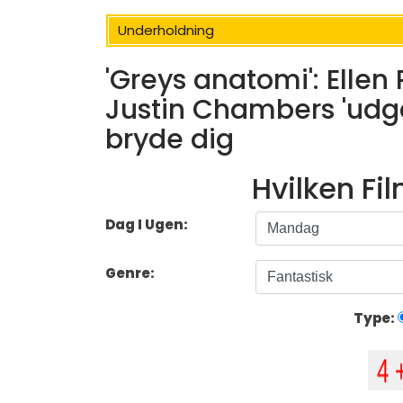
Underholdning
'Greys anatomi': Elle
Justin Chambers 'udga
bryde dig
Hvilken Fi
Dag I Ugen:
Genre:
Type: