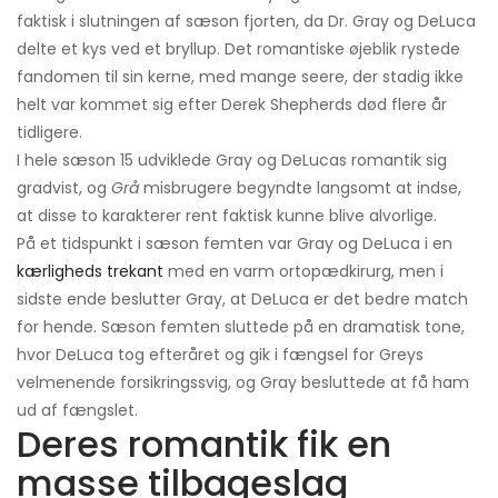
faktisk i slutningen af ​​sæson fjorten, da Dr. Gray og DeLuca
delte et kys ved et bryllup. Det romantiske øjeblik rystede
fandomen til sin kerne, med mange seere, der stadig ikke
helt var kommet sig efter Derek Shepherds død flere år
tidligere.
I hele sæson 15 udviklede Gray og DeLucas romantik sig
gradvist, og
Grå
misbrugere begyndte langsomt at indse,
at disse to karakterer rent faktisk kunne blive alvorlige.
På et tidspunkt i sæson femten var Gray og DeLuca i en
kærligheds trekant
med en varm ortopædkirurg, men i
sidste ende beslutter Gray, at DeLuca er det bedre match
for hende. Sæson femten sluttede på en dramatisk tone,
hvor DeLuca tog efteråret og gik i fængsel for Greys
velmenende forsikringssvig, og Gray besluttede at få ham
ud af fængslet.
Deres romantik fik en
masse tilbageslag