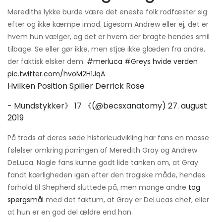
Merediths lykke burde være det eneste folk rodfæster sig
efter og ikke kæmpe imod. Ligesom Andrew eller ej, det er
hvem hun vælger, og det er hvem der bragte hendes smil
tilbage. Se eller gør ikke, men stjæ ikke glæden fra andre,
der faktisk elsker dem.
#merluca
#Greys hvide verden
pic.twitter.com/hvoM2H1JqA
Hvilken Position Spiller Derrick Rose
- Mundstykker》 17 《(@becsxanatomy)
27. august
2019
På trods af deres søde historieudvikling har fans en masse
følelser omkring parringen af ​​Meredith Gray og Andrew
DeLuca. Nogle fans kunne godt lide tanken om, at Gray
fandt kærligheden igen efter den tragiske måde, hendes
forhold til Shepherd sluttede på, men mange andre
tog
spørgsmål
med det faktum, at Gray er DeLucas chef, eller
at hun er en god del ældre end han.