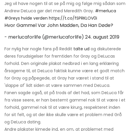
Jeg vil have nogen til at se på mig og følge mig sådan som
Andrew DeLuca gør det med Meredith Gray.
#merluca
#Greys hvide verden
https://t.co/fSPRKLOV0i
Hvor Gammel Var John Madden, Da Han Døde?
- merlucaforlife (@merlucaforlife)
24. august 2019
For nylig har nogle fans på Reddit
talte ud
og diskuterede
deres forudsigelser for fremtiden for Gray og DeLucas
forhold. Den originale plakat nedbrød i en lang erklæring
årsagerne til, at DeLuca faktisk kunne være et godt match
for Gray og påpegede, at Gray har været i stand til at
'slappe af' lidt siden at være sammen med DeLuca.
Fanen sagde også, at på trods af det had, som DeLuca får
fra visse seere, er han bestemt gammel nok til at være i et
forhold, gammel nok til at være kirurg, respekteret inden
for sit felt, og at der ikke skulle være et problem med Grå
og DeLuca dating.
Andre plakater kimede ind, en om, at problemet med