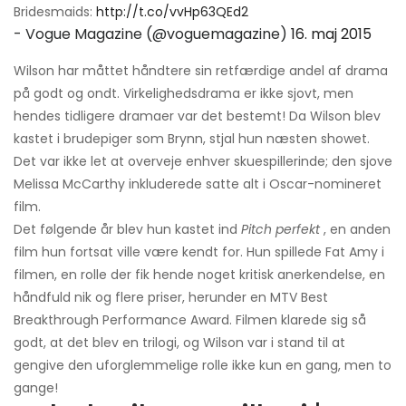
Bridesmaids:
http://t.co/vvHp63QEd2
- Vogue Magazine (@voguemagazine)
16. maj 2015
Wilson har måttet håndtere sin retfærdige andel af drama
på godt og ondt. Virkelighedsdrama er ikke sjovt, men
hendes tidligere dramaer var det bestemt! Da Wilson blev
kastet i brudepiger som Brynn, stjal hun næsten showet.
Det var ikke let at overveje enhver skuespillerinde; den sjove
Melissa McCarthy inkluderede satte alt i Oscar-nomineret
film.
Det følgende år blev hun kastet ind
Pitch perfekt
, en anden
film hun fortsat ville være kendt for. Hun spillede Fat Amy i
filmen, en rolle der fik hende noget kritisk anerkendelse, en
håndfuld nik og flere priser, herunder en MTV Best
Breakthrough Performance Award. Filmen klarede sig så
godt, at det blev en trilogi, og Wilson var i stand til at
gengive den uforglemmelige rolle ikke kun en gang, men to
gange!