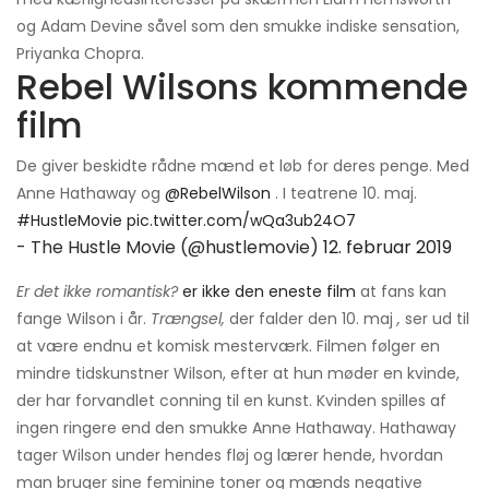
og Adam Devine såvel som den smukke indiske sensation,
Priyanka Chopra.
Rebel Wilsons kommende
film
De giver beskidte rådne mænd et løb for deres penge. Med
Anne Hathaway og
@RebelWilson
. I teatrene 10. maj.
#HustleMovie
pic.twitter.com/wQa3ub24O7
- The Hustle Movie (@hustlemovie)
12. februar 2019
Er det ikke romantisk?
er ikke den eneste film
at fans kan
fange Wilson i år.
Trængsel,
der falder den 10. maj
,
ser ud til
at være endnu et komisk mesterværk. Filmen følger en
mindre tidskunstner Wilson, efter at hun møder en kvinde,
der har forvandlet conning til en kunst. Kvinden spilles af
ingen ringere end den smukke Anne Hathaway. Hathaway
tager Wilson under hendes fløj og lærer hende, hvordan
man bruger sine feminine toner og mænds negative