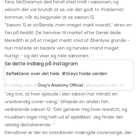
fans. McDreamys død fandt sted midt i sæsonen, og
selvom det var brutalt at se, var det godt tv. Problemet
kommer, når du begynder at se sæson 12.
”Sæson 12 er strålende, men meget mørk overalt,” skrev en
fan på Reddit. De henviser til mørket efter Derek døde.
Meredith er på et meget mørkt sted af åbenlyse grunde -
hun mistede sin bedste ven og hendes mand meget
hurtigt - og det viser sig hele sæsonen.
Se dette indlæg på Instagram
Reflekterer over det hele. #Greys hvide verden
Et indlæg delt af
Grey's Anatomy Official
(@greysabc) den 14. november 2019 kl. 17:32 PST
”Jeg tror, ​​at hver episode i den sæson har mindst en
unødvendig cover-sang,” tilføjede en anden fan
vedrørende sæson 12. “Det generer mig hver rewatch, og
musikken tager mig helt ud af øjeblikket. Jeg finder det
virkelig distraherende. ”
Derudover er der en overdreven mængde coversange, der