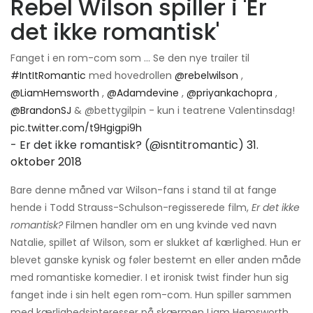
Rebel Wilson spiller i 'Er
det ikke romantisk'
Fanget i en rom-com som ... Se den nye trailer til
#IntItRomantic
med hovedrollen
@rebelwilson
,
@LiamHemsworth
,
@Adamdevine
,
@priyankachopra
,
@BrandonSJ
& @bettygilpin - kun i teatrene Valentinsdag!
pic.twitter.com/t9Hgigpi9h
- Er det ikke romantisk? (@isntitromantic)
31.
oktober 2018
Bare denne måned var Wilson-fans i stand til at fange
hende i Todd Strauss-Schulson-regisserede film,
Er det ikke
romantisk?
Filmen handler om en ung kvinde ved navn
Natalie, spillet af Wilson, som er slukket af kærlighed. Hun er
blevet ganske kynisk og føler bestemt en eller anden måde
med romantiske komedier. I et ironisk twist finder hun sig
fanget inde i sin helt egen rom-com. Hun spiller sammen
med kærlighedsinteresser på skærmen Liam Hemsworth