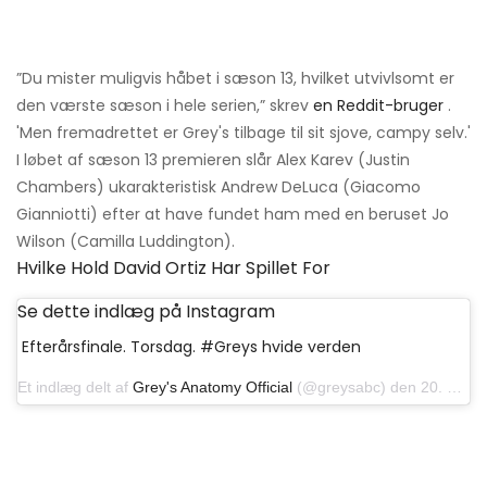
”Du mister muligvis håbet i sæson 13, hvilket utvivlsomt er
den værste sæson i hele serien,” skrev
en Reddit-bruger
.
'Men fremadrettet er Grey's tilbage til sit sjove, campy selv.'
I løbet af sæson 13 premieren slår Alex Karev (Justin
Chambers) ukarakteristisk Andrew DeLuca (Giacomo
Gianniotti) efter at have fundet ham med en beruset Jo
Wilson (Camilla Luddington).
Hvilke Hold David Ortiz Har Spillet For
Se dette indlæg på Instagram
Efterårsfinale. Torsdag. #Greys hvide verden
Et indlæg delt af
Grey's Anatomy Official
(@greysabc) den 20. november 2019 kl. 9:00 PST