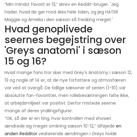
“Min mindst favorit er 13,” skrev en Reddit-bruger. 'Jeg
hader, hvad de gør mod Alex hele tiden, og jeg HATER
Maggie og Amelia i den sæson så freaking meget.'
Hvad genoplivede
seernes begejstring over
'Greys anatomi' i sæson
15 og 16?
Hvad mange fans tror sker med Grey's Anatomy i sæson 12,
13 og nogle af 14 er, at de nye forfattere og atmosfæren
var ved at overgå. De tidlige sæsoner af serien (1-10) var
absolutte fan-favoritter, men rollebesætningen følte ikke,
at arbejdsmiljøet var positivt. Derfor mistede seerne
mange af deres yndlingsfigurer.
”OK, så der er en ting, hvor kontrollen med showet
ændrede sig meget omkring sæson 10-12,” tilføjede
en
anden Redditor
vedrørende ændringen i
Greys hvide