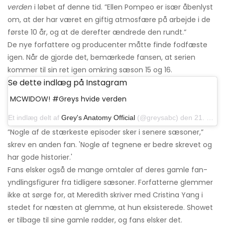
verden
i løbet af denne tid. ”Ellen Pompeo er især åbenlyst
om, at der har været en giftig atmosfære på arbejde i de
første 10 år, og at de derefter ændrede den rundt.”
De nye forfattere og producenter måtte finde fodfæste
igen. Når de gjorde det, bemærkede fansen, at serien
kommer til sin ret igen omkring sæson 15 og 16.
Se dette indlæg på Instagram
MCWIDOW! #Greys hvide verden
Et indlæg delt af
Grey's Anatomy Official
(@greysabc) den 21. november 2019 kl. 17:58 PST
”Nogle af de stærkeste episoder sker i senere sæsoner,”
skrev en anden fan. 'Nogle af tegnene er bedre skrevet og
har gode historier.'
Fans elsker også de mange omtaler af deres gamle fan-
yndlingsfigurer fra tidligere sæsoner. Forfatterne glemmer
ikke at sørge for, at Meredith skriver med Cristina Yang i
stedet for næsten at glemme, at hun eksisterede. Showet
er tilbage til sine gamle rødder, og fans elsker det.