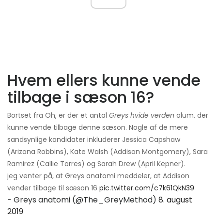
Hvem ellers kunne vende
tilbage i sæson 16?
Bortset fra Oh, er der et antal
Greys hvide verden
alum, der
kunne vende tilbage denne sæson. Nogle af de mere
sandsynlige kandidater inkluderer Jessica Capshaw
(Arizona Robbins), Kate Walsh (Addison Montgomery), Sara
Ramirez (Callie Torres) og Sarah Drew (April Kepner).
jeg venter på, at Greys anatomi meddeler, at Addison
vender tilbage til sæson 16
pic.twitter.com/c7k61QkN39
- Greys anatomi (@The_GreyMethod)
8. august
2019