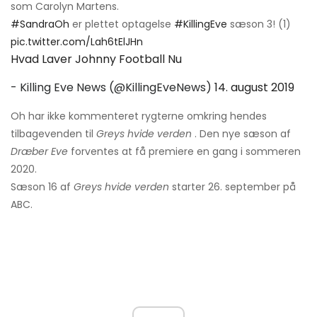
som Carolyn Martens.
#SandraOh
er plettet optagelse
#KillingEve
sæson 3! (1)
pic.twitter.com/Lah6tElJHn
Hvad Laver Johnny Football Nu
- Killing Eve News (@KillingEveNews)
14. august 2019
Oh har ikke kommenteret rygterne omkring hendes
tilbagevenden til
Greys hvide verden
. Den nye sæson af
Dræber Eve
forventes at få premiere en gang i sommeren
2020.
Sæson 16 af
Greys hvide verden
starter 26. september på
ABC.