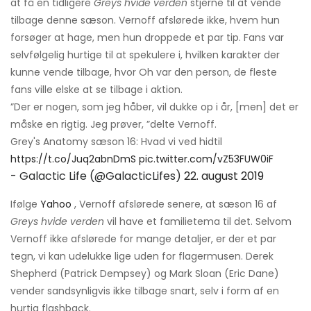
at få en tidligere
Greys hvide verden
stjerne til at vende
tilbage denne sæson. Vernoff afslørede ikke, hvem hun
forsøger at hage, men hun droppede et par tip. Fans var
selvfølgelig hurtige til at spekulere i, hvilken karakter der
kunne vende tilbage, hvor Oh var den person, de fleste
fans ville elske at se tilbage i aktion.
”Der er nogen, som jeg håber, vil dukke op i år, [men] det er
måske en rigtig. Jeg prøver, ”delte Vernoff.
Grey's Anatomy sæson 16: Hvad vi ved hidtil
https://t.co/Juq2abnDmS
pic.twitter.com/vZ53FUW0iF
- Galactic Life (@GalacticLifes)
22. august 2019
Ifølge
Yahoo
, Vernoff afslørede senere, at sæson 16 af
Greys hvide verden
vil have et familietema til det. Selvom
Vernoff ikke afslørede for mange detaljer, er der et par
tegn, vi kan udelukke lige uden for flagermusen. Derek
Shepherd (Patrick Dempsey) og Mark Sloan (Eric Dane)
vender sandsynligvis ikke tilbage snart, selv i form af en
hurtig flashback.