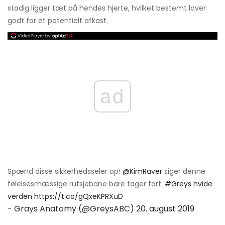
stadig ligger tæt på hendes hjerte, hvilket bestemt lover
godt for et potentielt afkast.
ad
Spænd disse sikkerhedsseler op!
@KimRaver
siger denne
følelsesmæssige rutsjebane bare tager fart.
#Greys hvide
verden
https://t.co/gQxeKPRXuD
- Grays Anatomy (@GreysABC)
20. august 2019