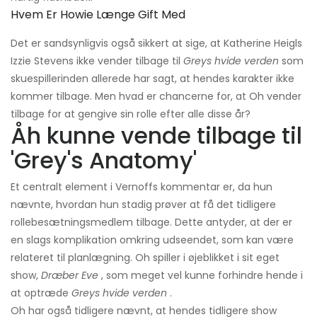
Hvem Er Howie Længe Gift Med
Det er sandsynligvis også sikkert at sige, at Katherine Heigls
Izzie Stevens ikke vender tilbage til
Greys hvide verden
som
skuespillerinden allerede har sagt, at hendes karakter ikke
kommer tilbage. Men hvad er chancerne for, at Oh vender
tilbage for at gengive sin rolle efter alle disse år?
Åh kunne vende tilbage til
'Grey's Anatomy'
Et centralt element i Vernoffs kommentar er, da hun
nævnte, hvordan hun stadig prøver at få det tidligere
rollebesætningsmedlem tilbage. Dette antyder, at der er
en slags komplikation omkring udseendet, som kan være
relateret til planlægning. Oh spiller i øjeblikket i sit eget
show,
Dræber Eve
, som meget vel kunne forhindre hende i
at optræde
Greys hvide verden
.
Oh har også tidligere nævnt, at hendes tidligere show