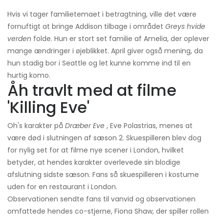
Hvis vi tager familietemaet i betragtning, ville det være
fornuftigt at bringe Addison tilbage i området
Greys hvide
verden
folde. Hun er stort set familie af Amelia, der oplever
mange ændringer i øjeblikket. April giver også mening, da
hun stadig bor i Seattle og let kunne komme ind til en
hurtig komo.
Åh travlt med at filme
'Killing Eve'
Oh's karakter på
Dræber Eve
, Eve Polastrias, menes at
være død i slutningen af ​​sæson 2. Skuespilleren blev dog
for nylig set for at filme nye scener i London, hvilket
betyder, at hendes karakter overlevede sin blodige
afslutning sidste sæson. Fans så skuespilleren i kostume
uden for en restaurant i London.
Observationen sendte fans til vanvid og observationen
omfattede hendes co-stjerne, Fiona Shaw, der spiller rollen