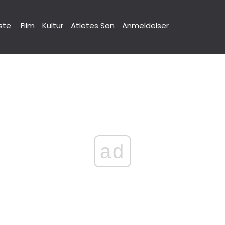
ste
Film
Kultur
Atletes Søn
Anmeldelser
ad