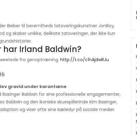
der Bieber til berømtheds tatoveringskunstner JonBoy,
 og skaber unikke, delikate tatoveringer, der ikke kun
rundshistorier.
 har Irland Baldwin?
tweetede fra genoptræning.
http://t.co/c1nAjdwRJu
015
 blev gravid under karantæne
nd Basinger Baldwin for sine professionelle engagementer,
lec Baldwin og den ikoniske skuespillerinde Kim Basinger,
adoption og viser ofte sine kæledyr på sociale medier.