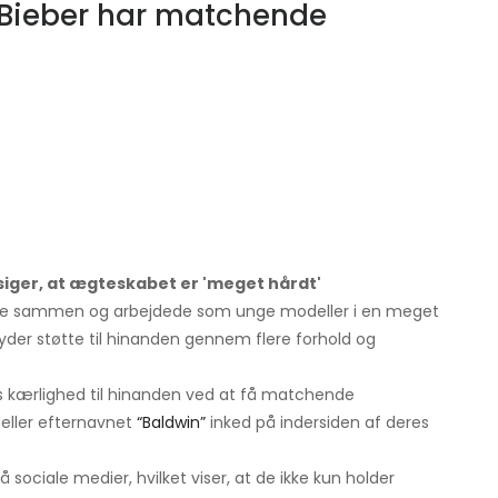
y Bieber har matchende
 siger, at ægteskabet er 'meget hårdt'
melse sammen og arbejdede som unge modeller i en meget
 yder støtte til hinanden gennem flere forhold og
res kærlighed til hinanden ved at få matchende
deller efternavnet
“Baldwin”
inked på indersiden af ​​deres
sociale medier, hvilket viser, at de ikke kun holder