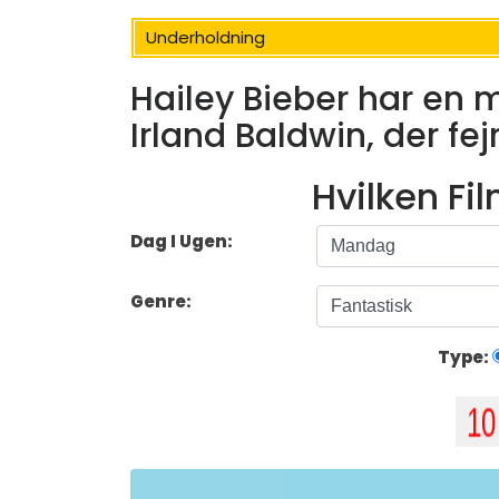
Underholdning
Hailey Bieber har en
Irland Baldwin, der fej
Hvilken Fi
Dag I Ugen:
Genre:
Type: