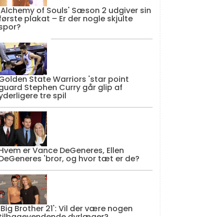
'Alchemy of Souls' Sæson 2 udgiver sin
første plakat – Er der nogle skjulte
spor?
Golden State Warriors 'star point
guard Stephen Curry går glip af
yderligere tre spil
Hvem er Vance DeGeneres, Ellen
DeGeneres 'bror, og hvor tæt er de?
'Big Brother 21': Vil der være nogen
tilbagevendende dyrlæger?