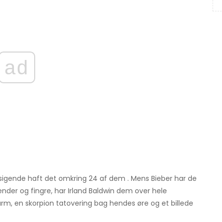
ad
r sigende haft det omkring 24 af dem . Mens Bieber har de
nder og fingre, har Irland Baldwin dem over hele
rm, en skorpion tatovering bag hendes øre og et billede