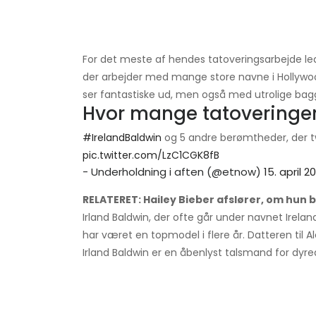
For det meste af hendes tatoveringsarbejde le
der arbejder med mange store navne i Hollywood
ser fantastiske ud, men også med utrolige bagg
Hvor mange tatoveringer
#IrelandBaldwin
og 5 andre berømtheder, der 
pic.twitter.com/LzC1CGK8fB
- Underholdning i aften (@etnow)
15. april 2
RELATERET: Hailey Bieber afslører, om hun
Irland Baldwin, der ofte går under navnet Irela
har været en topmodel i flere år. Datteren til A
Irland Baldwin er en åbenlyst talsmand for dyre