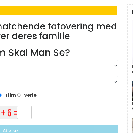
 matchende tatovering med
rer deres familie
lm Skal Man Se?
Film
Serie
At Vise