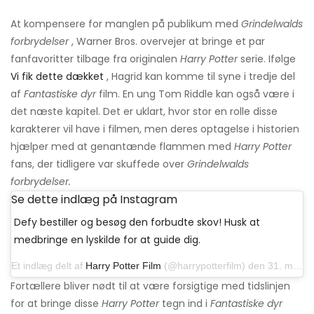
At kompensere for manglen på publikum med
Grindelwalds
forbrydelser
, Warner Bros. overvejer at bringe et par
fanfavoritter tilbage fra originalen
Harry Potter
serie. Ifølge
Vi fik dette dækket
, Hagrid kan komme til syne i tredje del
af
Fantastiske dyr
film. En ung Tom Riddle kan også være i
det næste kapitel. Det er uklart, hvor stor en rolle disse
karakterer vil have i filmen, men deres optagelse i historien
hjælper med at genantænde flammen med
Harry Potter
fans, der tidligere var skuffede over
Grindelwalds
forbrydelser.
Se dette indlæg på Instagram
Defy bestiller og besøg den forbudte skov! Husk at
medbringe en lyskilde for at guide dig.
Et indlæg delt af
Harry Potter Film
(@harrypotterfilm) den 31. marts 2017 kl. 8:57 PDT
Fortællere bliver nødt til at være forsigtige med tidslinjen
for at bringe disse
Harry Potter
tegn ind i
Fantastiske dyr