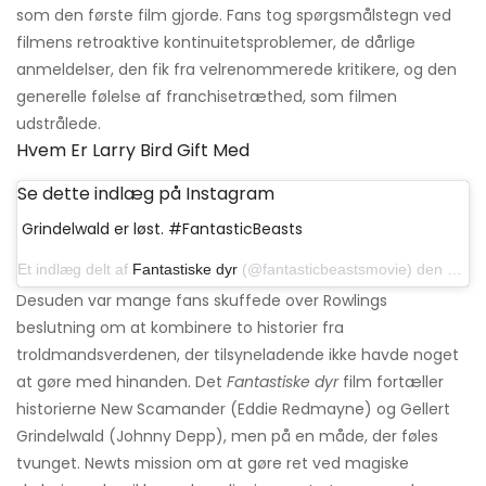
som den første film gjorde. Fans tog spørgsmålstegn ved
filmens retroaktive kontinuitetsproblemer, de dårlige
anmeldelser, den fik fra velrenommerede kritikere, og den
generelle følelse af franchisetræthed, som filmen
udstrålede.
Hvem Er Larry Bird Gift Med
Se dette indlæg på Instagram
Grindelwald er løst. #FantasticBeasts
Et indlæg delt af
Fantastiske dyr
(@fantasticbeastsmovie) den 1. februar 2019 kl.10: 05 PST
Desuden var mange fans skuffede over Rowlings
beslutning om at kombinere to historier fra
troldmandsverdenen, der tilsyneladende ikke havde noget
at gøre med hinanden. Det
Fantastiske dyr
film fortæller
historierne New Scamander (Eddie Redmayne) og Gellert
Grindelwald (Johnny Depp), men på en måde, der føles
tvunget. Newts mission om at gøre ret ved magiske