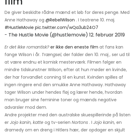
film
De giver beskidte rådne mænd et løb for deres penge. Med
Anne Hathaway og
@RebelWilson
. I teatrene 10. maj.
#HustleMovie
pic.twitter.com/wQa3ub24O7
- The Hustle Movie (@hustlemovie)
12. februar 2019
Er det ikke romantisk?
er ikke den eneste film
at fans kan
fange Wilson i år.
Trængsel,
der falder den 10. maj
,
ser ud til
at være endnu et komisk mesterværk. Filmen følger en
mindre tidskunstner Wilson, efter at hun møder en kvinde,
der har forvandlet conning til en kunst. Kvinden spilles af
ingen ringere end den smukke Anne Hathaway. Hathaway
tager Wilson under hendes fløj og lærer hende, hvordan
man bruger sine feminine toner og mænds negative
advarsler mod dem.
Andre projekter med den australske skuespillerinde på listen
er
Jojo kanin, katte
og tv-serien
Nortons
. I
Jojo kanin,
en
dramedy om en dreng i Hitlers hær, der opdager en skjult