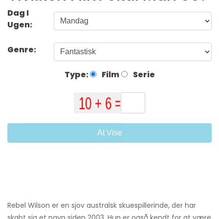
Dag I
Ugen:
Genre:
Type:
Film
Serie
At Vise
Rebel Wilson er en sjov australsk skuespillerinde, der har
skabt sig et navn siden 2003. Hun er også kendt for at være