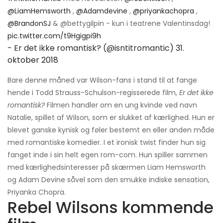
@LiamHemsworth
,
@Adamdevine
,
@priyankachopra
,
@BrandonSJ
& @bettygilpin - kun i teatrene Valentinsdag!
pic.twitter.com/t9Hgigpi9h
- Er det ikke romantisk? (@isntitromantic)
31.
oktober 2018
Bare denne måned var Wilson-fans i stand til at fange
hende i Todd Strauss-Schulson-regisserede film,
Er det ikke
romantisk?
Filmen handler om en ung kvinde ved navn
Natalie, spillet af Wilson, som er slukket af kærlighed. Hun er
blevet ganske kynisk og føler bestemt en eller anden måde
med romantiske komedier. I et ironisk twist finder hun sig
fanget inde i sin helt egen rom-com. Hun spiller sammen
med kærlighedsinteresser på skærmen Liam Hemsworth
og Adam Devine såvel som den smukke indiske sensation,
Priyanka Chopra.
Rebel Wilsons kommende