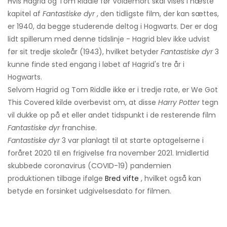
Hvis Hagrid og Tom Riddle før Voldemort skal vises i næste
kapitel af
Fantastiske dyr
, den tidligste film, der kan sættes,
er 1940, da begge studerende deltog i Hogwarts. Der er dog
lidt spillerum med denne tidslinje - Hagrid blev ikke udvist
før sit tredje skoleår (1943), hvilket betyder
Fantastiske dyr
3
kunne finde sted engang i løbet af Hagrid's tre år i
Hogwarts.
Selvom Hagrid og Tom Riddle ikke er i tredje rate, er We Got
This Covered kilde overbevist om, at disse
Harry Potter
tegn
vil dukke op på et eller andet tidspunkt i de resterende film
Fantastiske dyr
franchise.
Fantastiske dyr
3 var planlagt til at starte optagelserne i
foråret 2020 til en frigivelse fra november 2021. Imidlertid
skubbede coronavirus (COVID-19) pandemien
produktionen tilbage ifølge
Bred vifte
, hvilket også kan
betyde en forsinket udgivelsesdato for filmen.