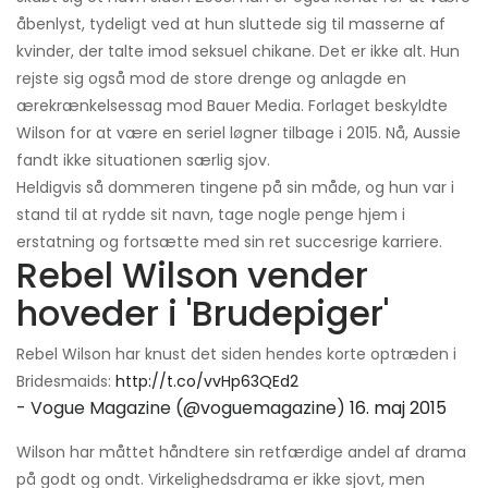
åbenlyst, tydeligt ved at hun sluttede sig til masserne af
kvinder, der talte imod seksuel chikane. Det er ikke alt. Hun
rejste sig også mod de store drenge og anlagde en
ærekrænkelsessag mod Bauer Media. Forlaget beskyldte
Wilson for at være en seriel løgner tilbage i 2015. Nå, Aussie
fandt ikke situationen særlig sjov.
Heldigvis så dommeren tingene på sin måde, og hun var i
stand til at rydde sit navn, tage nogle penge hjem i
erstatning og fortsætte med sin ret succesrige karriere.
Rebel Wilson vender
hoveder i 'Brudepiger'
Rebel Wilson har knust det siden hendes korte optræden i
Bridesmaids:
http://t.co/vvHp63QEd2
- Vogue Magazine (@voguemagazine)
16. maj 2015
Wilson har måttet håndtere sin retfærdige andel af drama
på godt og ondt. Virkelighedsdrama er ikke sjovt, men