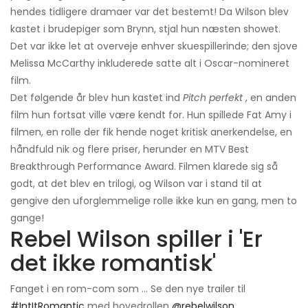
hendes tidligere dramaer var det bestemt! Da Wilson blev
kastet i brudepiger som Brynn, stjal hun næsten showet.
Det var ikke let at overveje enhver skuespillerinde; den sjove
Melissa McCarthy inkluderede satte alt i Oscar-nomineret
film.
Det følgende år blev hun kastet ind
Pitch perfekt
, en anden
film hun fortsat ville være kendt for. Hun spillede Fat Amy i
filmen, en rolle der fik hende noget kritisk anerkendelse, en
håndfuld nik og flere priser, herunder en MTV Best
Breakthrough Performance Award. Filmen klarede sig så
godt, at det blev en trilogi, og Wilson var i stand til at
gengive den uforglemmelige rolle ikke kun en gang, men to
gange!
Rebel Wilson spiller i 'Er
det ikke romantisk'
Fanget i en rom-com som ... Se den nye trailer til
#IntItRomantic
med hovedrollen
@rebelwilson
,