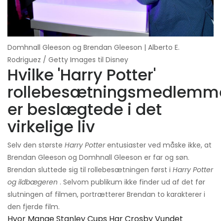
Domhnall Gleeson og Brendan Gleeson | Alberto E.
Rodriguez / Getty Images til Disney
Hvilke 'Harry Potter'
rollebesætningsmedlemm
er beslægtede i det
virkelige liv
Selv den største
Harry Potter
entusiaster ved måske ikke, at
Brendan Gleeson og Domhnall Gleeson er far og søn.
Brendan sluttede sig til rollebesætningen først i
Harry Potter
og ildbægeren
. Selvom publikum ikke finder ud af det før
slutningen af ​​filmen, portrætterer Brendan to karakterer i
den fjerde film.
Hvor Mange Stanley Cups Har Crosby Vundet