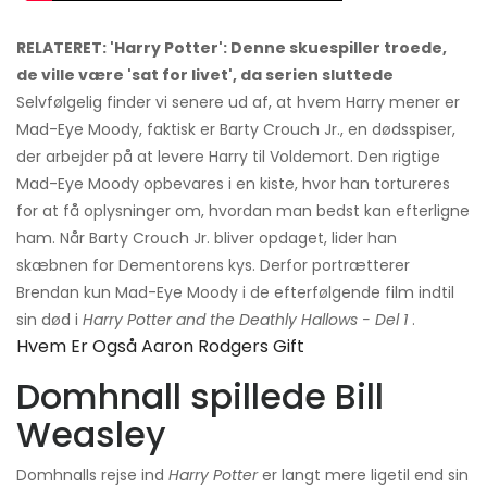
RELATERET: 'Harry Potter': Denne skuespiller troede,
de ville være 'sat for livet', da serien sluttede
Selvfølgelig finder vi senere ud af, at hvem Harry mener er
Mad-Eye Moody, faktisk er Barty Crouch Jr., en dødsspiser,
der arbejder på at levere Harry til Voldemort. Den rigtige
Mad-Eye Moody opbevares i en kiste, hvor han tortureres
for at få oplysninger om, hvordan man bedst kan efterligne
ham. Når Barty Crouch Jr. bliver opdaget, lider han
skæbnen for Dementorens kys. Derfor portrætterer
Brendan kun Mad-Eye Moody i de efterfølgende film indtil
sin død i
Harry Potter and the Deathly Hallows - Del 1
.
Hvem Er Også Aaron Rodgers Gift
Domhnall spillede Bill
Weasley
Domhnalls rejse ind
Harry Potter
er langt mere ligetil end sin