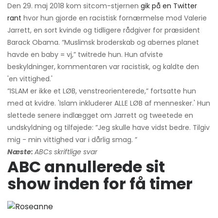
Den 29. maj 2018 kom sitcom-stjernen
gik på en Twitter
rant
hvor hun gjorde en racistisk fornærmelse mod Valerie
Jarrett, en sort kvinde og tidligere rådgiver for præsident
Barack Obama. “Muslimsk broderskab og abernes planet
havde en baby = vj,” twitrede hun. Hun afviste
beskyldninger, kommentaren var racistisk, og kaldte den
'en vittighed.'
”ISLAM er ikke et LØB, venstreorienterede,” fortsatte hun
med at kvidre. 'Islam inkluderer ALLE LØB ​​af mennesker.' Hun
slettede senere indlægget om Jarrett og tweetede en
undskyldning og tilføjede: ”Jeg skulle have vidst bedre. Tilgiv
mig - min vittighed var i dårlig smag. ”
Næste:
ABCs skriftlige svar
ABC annullerede sit
show inden for få timer