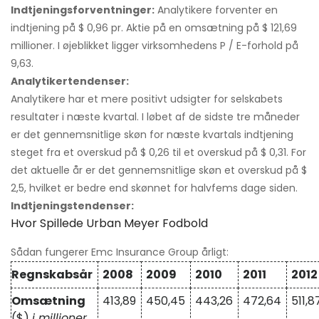
Indtjeningsforventninger:
Analytikere forventer en
indtjening på $ 0,96 pr. Aktie på en omsætning på $ 121,69
millioner. I øjeblikket ligger virksomhedens P / E-forhold på
9,63.
Analytikertendenser:
Analytikere har et mere positivt udsigter for selskabets
resultater i næste kvartal. I løbet af de sidste tre måneder
er det gennemsnitlige skøn for næste kvartals indtjening
steget fra et overskud på $ 0,26 til et overskud på $ 0,31. For
det aktuelle år er det gennemsnitlige skøn et overskud på $
2,5, hvilket er bedre end skønnet for halvfems dage siden.
Indtjeningstendenser:
Hvor Spillede Urban Meyer Fodbold
Sådan fungerer Emc Insurance Group årligt:
Regnskabsår
2008
2009
2010
2011
2012
Omsætning
413,89
450,45
443,26
472,64
511,8
($)
i millioner