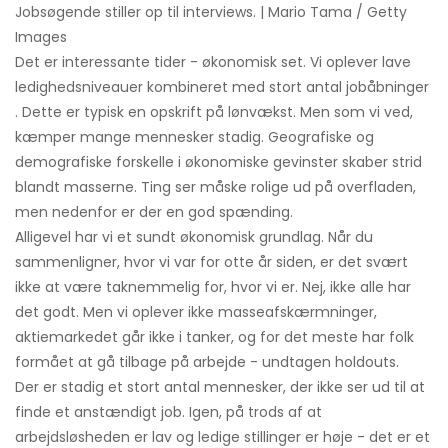
Jobsøgende stiller op til interviews. | Mario Tama / Getty
Images
Det er interessante tider - økonomisk set. Vi oplever lave
ledighedsniveauer kombineret med stort antal jobåbninger
. Dette er typisk en opskrift på lønvækst. Men som vi ved,
kæmper mange mennesker stadig. Geografiske og
demografiske forskelle i økonomiske gevinster skaber strid
blandt masserne. Ting ser måske rolige ud på overfladen,
men nedenfor er der en god spænding.
Alligevel har vi et sundt økonomisk grundlag. Når du
sammenligner, hvor vi var for otte år siden, er det svært
ikke at være taknemmelig for, hvor vi er. Nej, ikke alle har
det godt. Men vi oplever ikke masseafskærmninger,
aktiemarkedet går ikke i tanker, og for det meste har folk
formået at gå tilbage på arbejde - undtagen holdouts.
Der er stadig et stort antal mennesker, der ikke ser ud til at
finde et anstændigt job. Igen, på trods af at
arbejdsløsheden er lav og ledige stillinger er høje - det er et