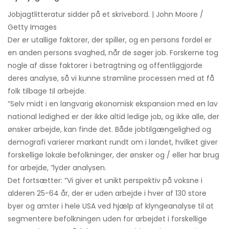
Jobjagtlitteratur sidder på et skrivebord. | John Moore /
Getty Images
Der er utallige faktorer, der spiller, og en persons fordel er
en anden persons svaghed, når de søger job. Forskerne tog
nogle af disse faktorer i betragtning og offentliggjorde
deres analyse, så vi kunne strømline processen med at få
folk tilbage til arbejde.
”Selv midt i en langvarig økonomisk ekspansion med en lav
national ledighed er der ikke altid ledige job, og ikke alle, der
ønsker arbejde, kan finde det. Både jobtilgængelighed og
demografi varierer markant rundt om i landet, hvilket giver
forskellige lokale befolkninger, der ønsker og / eller har brug
for arbejde, ”lyder analysen.
Det fortsætter: ”Vi giver et unikt perspektiv på voksne i
alderen 25-64 år, der er uden arbejde i hver af 130 store
byer og amter i hele USA ved hjælp af klyngeanalyse til at
segmentere befolkningen uden for arbejdet i forskellige