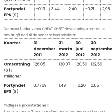
Fortyndet
-0,13
3.44
2.40
-0,21
2,95
EPS
($)
Dernæst beder vores CHEAT SHEET-investeringsramme os
om at gå ned til de seneste kvartalsdata:
Kvarter
31.
31.
30.
30.
december
marts
juni
septembe
2011
2012
2012
2012
Omsætning
126.05
130,07
120,50
132,56
($)
i
millioner
Fortyndet
0,7769
1.49
-0,20
0,65
EPS
($)
Tidligere præstationer:
Emc Insurance Group har slået analytikernes skøn 1 gang i