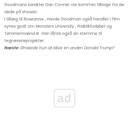
Goodmans karakter Dan Conner var kommet tilbage fra de
døde på showet.
I tillæg til
Roseanne
, Havde Goodman også handlet i film
synes godt om
Monsters University
,
Praktikforløbet
og
Tømmermænd III
. Han lånte også sin stemme til
tegneserieprojekter.
Næste:
Ønskede hun at blive en anden Donald Trump?
ad