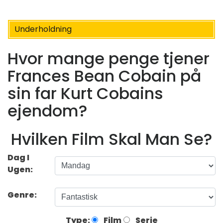
Underholdning
Hvor mange penge tjener
Frances Bean Cobain på
sin far Kurt Cobains
ejendom?
Hvilken Film Skal Man Se?
Dag I
Ugen:
Genre:
Type:
Film
Serie