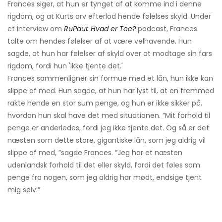
Frances siger, at hun er tynget af at komme ind i denne
rigdom, og at Kurts arv efterlod hende følelses skyld. Under
et interview om
RuPaul: Hvad er Tee?
podcast, Frances
talte om hendes følelser af at være velhavende. Hun
sagde, at hun har følelser af skyld over at modtage sin fars
rigdom, fordi hun 'ikke tjente det.'
Frances sammenligner sin formue med et lån, hun ikke kan
slippe af med. Hun sagde, at hun har lyst til, at en fremmed
rakte hende en stor sum penge, og hun er ikke sikker på,
hvordan hun skal have det med situationen. ”Mit forhold til
penge er anderledes, fordi jeg ikke tjente det. Og så er det
næsten som dette store, gigantiske lån, som jeg aldrig vil
slippe af med, ”sagde Frances. ”Jeg har et næsten
udenlandsk forhold til det eller skyld, fordi det føles som
penge fra nogen, som jeg aldrig har mødt, endsige tjent
mig selv.”