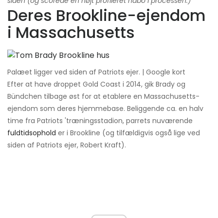
siden (og scorede en højt profileret nabo i processen.)
Deres Brookline-ejendom
i Massachusetts
Palæet ligger ved siden af ​​Patriots ejer. | Google kort
Efter at have droppet Gold Coast i 2014, gik Brady og
Bündchen tilbage øst for at etablere en Massachusetts-
ejendom som deres hjemmebase. Beliggende ca. en halv
time fra Patriots 'træningsstadion, parrets nuværende
fuldtidsophold
er i Brookline (og tilfældigvis også lige ved
siden af ​​Patriots ejer, Robert Kraft).