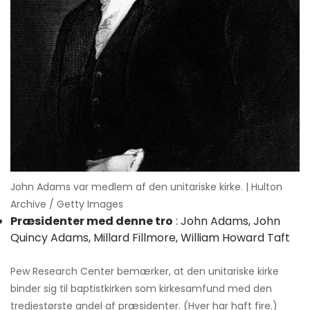
John Adams var medlem af den unitariske kirke. | Hulton
Archive / Getty Images
Præsidenter med denne tro
: John Adams, John
Quincy Adams, Millard Fillmore, William Howard Taft
Pew Research Center bemærker, at den unitariske kirke
binder sig til baptistkirken som kirkesamfund med den
tredjestørste andel af præsidenter. (Hver har haft fire.)