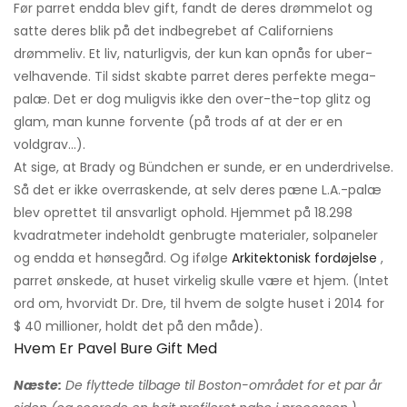
Før parret endda blev gift, fandt de deres drømmelot og
satte deres blik på det indbegrebet af Californiens
drømmeliv. Et liv, naturligvis, der kun kan opnås for uber-
velhavende. Til sidst skabte parret deres perfekte mega-
palæ. Det er dog muligvis ikke den over-the-top glitz og
glam, man kunne forvente (på trods af at der er en
voldgrav…).
At sige, at Brady og Bündchen er sunde, er en underdrivelse.
Så det er ikke overraskende, at selv deres pæne L.A.-palæ
blev oprettet til ansvarligt ophold. Hjemmet på 18.298
kvadratmeter indeholdt genbrugte materialer, solpaneler
og endda et hønsegård. Og ifølge
Arkitektonisk fordøjelse
,
parret ønskede, at huset virkelig skulle være et hjem. (Intet
ord om, hvorvidt Dr. Dre, til hvem de solgte huset i 2014 for
$ 40 millioner, holdt det på den måde).
Hvem Er Pavel Bure Gift Med
Næste:
De flyttede tilbage til Boston-området for et par år