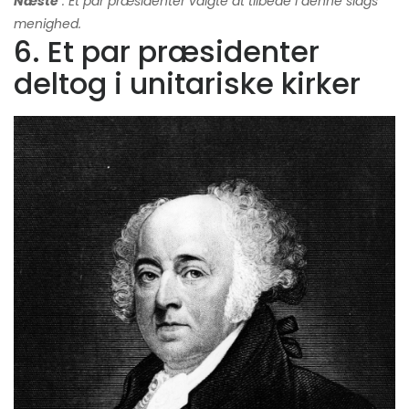
Næste
: Et par præsidenter valgte at tilbede i denne slags
menighed.
6. Et par præsidenter
deltog i unitariske kirker