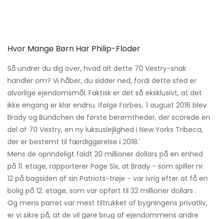
Hvor Mange Børn Har Philip-Floder
Så undrer du dig over, hvad alt dette 70 Vestry-snak
handler om? Vi håber, du sidder ned, fordi dette sted er
alvorlige ejendomsmål. Faktisk er det så eksklusivt, at det
ikke engang er klar endnu. Ifølge Forbes, 'I august 2016 blev
Brady og Bündchen de første berømtheder, der scorede en
del af 70 Vestry, en ny luksuslejlighed i New Yorks Tribeca,
der er bestemt til færdiggørelse i 2018.'
Mens de oprindeligt faldt 20 millioner dollars på en enhed
på 11. etage, rapporterer Page Six, at Brady - som spiller nr.
12 på bagsiden af ​​sin Patriots-trøje - var ivrig efter at få en
bolig på 12. etage, som var opført til 32 millioner dollars .
Og mens parret var mest tiltrukket af bygningens privatliv,
er vi sikre på, at de vil gøre brug af ejendommens andre