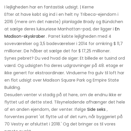
I lejligheden har en fantastisk udsigt. | Kerne
Efter at have købt sig ind i en helt ny Tribeca-ejendom i
2016 (mere om det næste) planlagde Brady og Bündchen
at sælge deres luksuriøse Manhattan-pad, der ligger i
En
Madison-skyskraber
. Parret købte lejligheden med 4
soveværelser og 3,5 badeværelser i 2014 for omkring $ 11,7
millioner. De håber at sælge det for $ 17,25 millioner.
Synes pebret? Du ved hvad de siger: Et billede er tusind ord
værd. Og udsigten fra deres udgravninger på 48. etage er
ikke genert for ekstraordinær. Vinduerne fra gulv til loft har
en flot udsigt over Madison Square Park og Empire State
Building.
Desuden venter vi stadig på at høre, om de endnu ikke er
flyttet ud af dette sted. Tilsyneladende afhænger det hele
af en anden ejendom, der venter. Ifølge
Side seks
,
forventes parret 'at flytte ud af det rum, når byggeriet på
70 Vestry er afsluttet i 2018.' Og det bringer os til vores