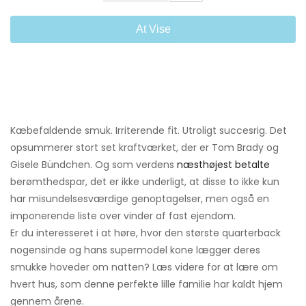
At Vise
Kæbefaldende smuk. Irriterende fit. Utroligt succesrig. Det
opsummerer stort set kraftværket, der er Tom Brady og
Gisele Bündchen. Og som verdens
næsthøjest betalte
berømthedspar, det er ikke underligt, at disse to ikke kun
har misundelsesværdige genoptagelser, men også en
imponerende liste over vinder af fast ejendom.
Er du interesseret i at høre, hvor den største quarterback
nogensinde og hans supermodel kone lægger deres
smukke hoveder om natten? Læs videre for at lære om
hvert hus, som denne perfekte lille familie har kaldt hjem
gennem årene.