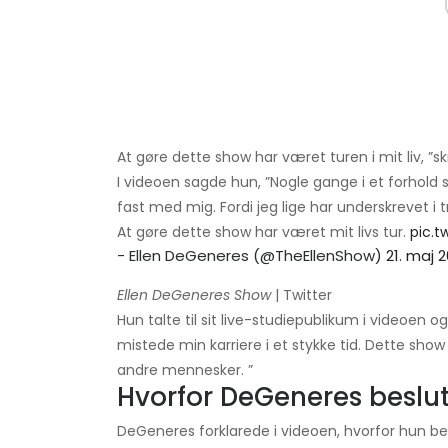
At gøre dette show har været turen i mit liv, ”
I videoen sagde hun, ”Nogle gange i et forhold s
fast med mig. Fordi jeg lige har underskrevet i tre
At gøre dette show har været mit livs tur.
pic.t
- Ellen DeGeneres (@TheEllenShow)
21. maj 
Ellen DeGeneres Show
| Twitter
Hun talte til sit live-studiepublikum i videoen
mistede min karriere i et stykke tid. Dette sho
andre mennesker. ”
Hvorfor DeGeneres beslut
DeGeneres forklarede i videoen, hvorfor hun besl