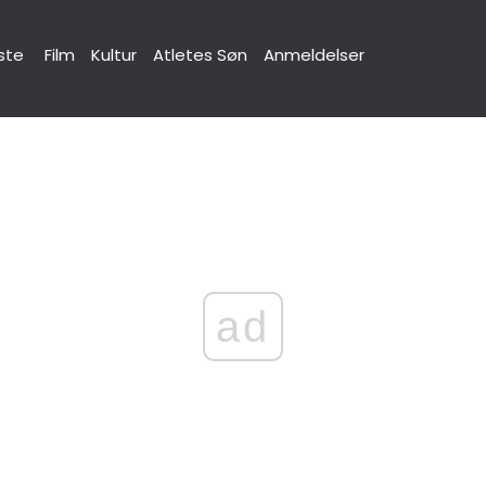
ste
Film
Kultur
Atletes Søn
Anmeldelser
ad