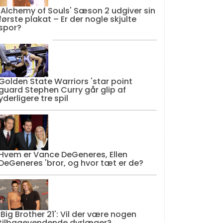
'Alchemy of Souls' Sæson 2 udgiver sin
første plakat – Er der nogle skjulte
spor?
Golden State Warriors 'star point
guard Stephen Curry går glip af
yderligere tre spil
Hvem er Vance DeGeneres, Ellen
DeGeneres 'bror, og hvor tæt er de?
'Big Brother 21': Vil der være nogen
tilbagevendende dyrlæger?