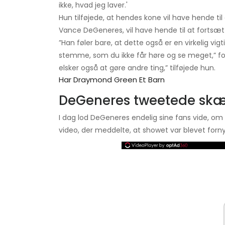
ikke, hvad jeg laver.'
Hun tilføjede, at hendes kone vil have hende til
Vance DeGeneres, vil have hende til at fortsæ
”Han føler bare, at dette også er en virkelig vi
stemme, som du ikke får høre og se meget,” fort
elsker også at gøre andre ting,” tilføjede hun.
Har Draymond Green Et Barn
DeGeneres tweetede skæ
I dag lod DeGeneres endelig sine fans vide, o
video, der meddelte, at showet var blevet fornyet