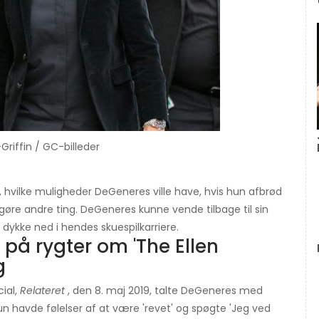
Griffin / GC-billeder
m, hvilke muligheder DeGeneres ville have, hvis hun afbrød
gøre andre ting. DeGeneres kunne vende tilbage til sin
dykke ned i hendes skuespilkarriere.
 på rygter om 'The Ellen
g
ial,
Relateret
, den 8. maj 2019, talte DeGeneres med
 havde følelser af at være 'revet' og spøgte 'Jeg ved