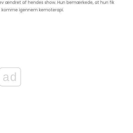
v blev ændret af hendes show. Hun bemærkede, at hun fik
d at komme igennem kemoterapi.
ad