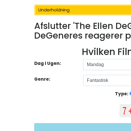
Underholdning
Afslutter 'The Ellen D
DeGeneres reagerer p
Hvilken Fi
Dag I Ugen:
Genre:
Type: