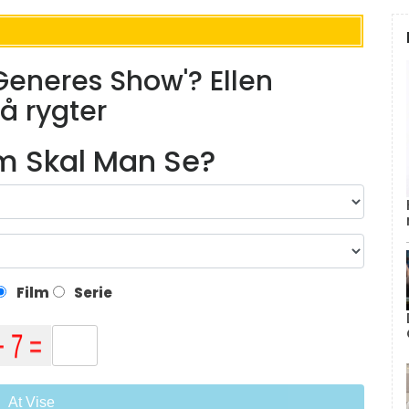
eGeneres Show'? Ellen
å rygter
lm Skal Man Se?
Film
Serie
At Vise