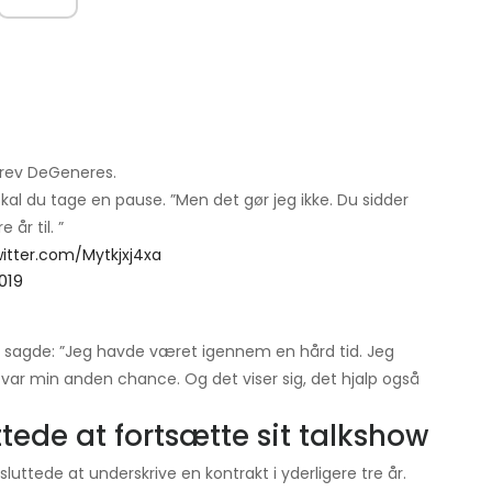
skrev DeGeneres.
kal du tage en pause. ”Men det gør jeg ikke. Du sidder
 år til. ”
witter.com/Mytkjxj4xa
2019
 og sagde: ”Jeg havde været igennem en hård tid. Jeg
w var min anden chance. Og det viser sig, det hjalp også
tede at fortsætte sit talkshow
uttede at underskrive en kontrakt i yderligere tre år.