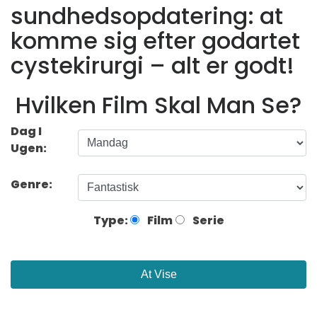
sundhedsopdatering: at
komme sig efter godartet
cystekirurgi – alt er godt!
Hvilken Film Skal Man Se?
Dag I
Ugen:
Genre:
Type:
Film
Serie
At Vise