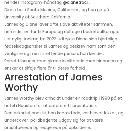
hendes Instagram-håndtag
@dianetraci
.
Diane bor i Santa Monica, Californien, og han gik på
University of Southern California.
James og Diane laver ofte sjove aktiviteter sammen,
herunder en tur til Europa og deltage i basketballkampe.
I et nyligt indlæg fra 2023 udtrykte Diane sine hjertelige
fødselsdagsønsker til James og beskrev ham som den
venligste og mest støttende person, hun kender.
Parret tilbringer med glæde kvalitetstid med hinanden og
ønsker at tilføje flere år til deres forhold.
Arrestation af James
Worthy
James Worthy blev anholdt under en roadtrip i 1990 på et
hotel i Houston for at opfordre til prostitution.
Den eskortetjeneste, han kontaktede, var blevet lukket, og
undercover-politibetjente udgav sig for at være
prostituerede og reagerede på opkaldene.