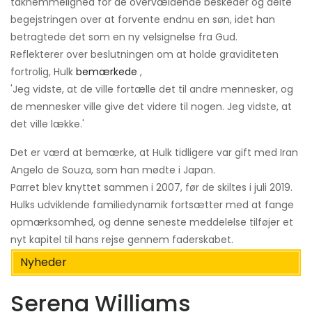
taknemmelighed for de overvældende beskeder og delte
begejstringen over at forvente endnu en søn, idet han
betragtede det som en ny velsignelse fra Gud.
Reflekterer over beslutningen om at holde graviditeten
fortrolig, Hulk
bemærkede
,
'Jeg vidste, at de ville fortælle det til andre mennesker, og
de mennesker ville give det videre til nogen. Jeg vidste, at
det ville lække.'
Det er værd at bemærke, at Hulk tidligere var gift med Iran
Angelo de Souza, som han mødte i Japan.
Parret blev knyttet sammen i 2007, før de skiltes i juli 2019.
Hulks udviklende familiedynamik fortsætter med at fange
opmærksomhed, og denne seneste meddelelse tilføjer et
nyt kapitel til hans rejse gennem faderskabet.
Nyheder
Serena Williams