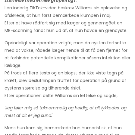
størrelse med en lille grapefrugt
.
“
I en inderlig TikTok-video beskrev Williams sin oplevelse og
afslørede, at hun først bemærkede klumpen i maj.
Efter at have rådført sig med læger og gennemgået en
MR-scanning fandt hun ud af, at hun havde en grencyste.
Oprindeligt var operation valgfri; men da cysten fortsatte
med at vokse, rådede læger hende til at få den fjernet for
at forhindre potentielle komplikationer såsom infektion eller
lækage.
På trods af flere tests og en biopsi, der ikke viste tegn på
kræft, blev beslutningen truffet for operation på grund af
cystens størrelse og tilhørende risici.
Efter operationen delte Williams sin lettelse og sagde,
'Jeg føler mig så taknemmelig og heldig, at alt lykkedes, og
mest af alt er jeg sund.'
Mens hun kom sig, bemærkede hun humoristisk, at hun