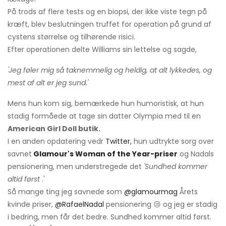
På trods af flere tests og en biopsi, der ikke viste tegn på
kræft, blev beslutningen truffet for operation på grund af
cystens størrelse og tilhørende risici.
Efter operationen delte Williams sin lettelse og sagde,
'Jeg føler mig så taknemmelig og heldig, at alt lykkedes, og
mest af alt er jeg sund.'
Mens hun kom sig, bemærkede hun humoristisk, at hun
stadig formåede at tage sin datter Olympia med til en
American Girl Doll butik.
I en anden opdatering vedr
Twitter,
hun udtrykte sorg over
savnet
Glamour's Woman of the Year-priser
og Nadals
pensionering, men understregede det
'Sundhed kommer
altid først
.'
Så mange ting jeg savnede som
@glamourmag
Årets
kvinde priser,
@RafaelNadal
pensionering 😢 og jeg er stadig
i bedring, men får det bedre. Sundhed kommer altid først.