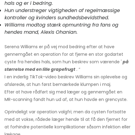
hals og er i bedring.
Hun understreger vigtigheden af ​​regelmæssige
kontroller og kvinders sundhedsbevidsthed.
Williams modtog stærk opmuntring fra fans og
hendes mand, Alexis Ohanian.
Serena Williams er på vej mod bedring efter at have
gennemgået en operation for at fjerne en stor godartet
cyste fra hendes hals, som hun beskrev som værende '
på
størrelse med en lille grapefrugt
.
“
I en inderlig TikTok-video beskrev Williams sin oplevelse og
afslørede, at hun først bemærkede klumpen i maj.
Efter at have rådført sig med læger og gennemgået en
MR-scanning fandt hun ud af, at hun havde en grencyste.
Oprindeligt var operation valgfri; men da cysten fortsatte
med at vokse, rådede læger hende til at få den fjernet for
at forhindre potentielle komplikationer såsom infektion eller
lækage.