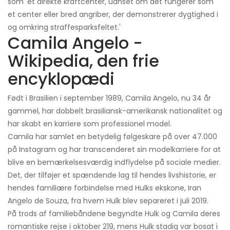
som 'et direkte kraftcenter, uanset om det fungerer som
et center eller bred angriber, der demonstrerer dygtighed i
og omkring straffesparksfeltet.'
Camila Angelo -
Wikipedia, den frie
encyklopædi
Født i Brasilien i september 1989, Camila Angelo, nu 34 år
gammel, har dobbelt brasiliansk-amerikansk nationalitet og
har skabt en karriere som professionel model.
Camila har samlet en betydelig følgeskare på over 47.000
på Instagram og har transcenderet sin modelkarriere for at
blive en bemærkelsesværdig indflydelse på sociale medier.
Det, der tilføjer et spændende lag til hendes livshistorie, er
hendes familiære forbindelse med Hulks ekskone, Iran
Angelo de Souza, fra hvem Hulk blev separeret i juli 2019.
På trods af familiebåndene begyndte Hulk og Camila deres
romantiske rejse i oktober 219, mens Hulk stadig var bosat i