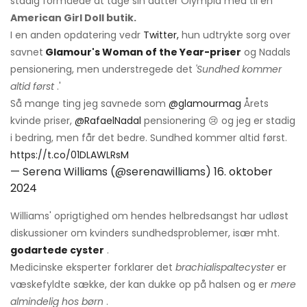
stadig formåede at tage sin datter Olympia med til en
American Girl Doll butik.
I en anden opdatering vedr
Twitter,
hun udtrykte sorg over
savnet
Glamour's Woman of the Year-priser
og Nadals
pensionering, men understregede det
'Sundhed kommer
altid først
.'
Så mange ting jeg savnede som
@glamourmag
Årets
kvinde priser,
@RafaelNadal
pensionering 😢 og jeg er stadig
i bedring, men får det bedre. Sundhed kommer altid først.
https://t.co/01DLAWLRsM
— Serena Williams (@serenawilliams)
16. oktober
2024
Williams' oprigtighed om hendes helbredsangst har udløst
diskussioner om kvinders sundhedsproblemer, især mht.
godartede cyster
.
Medicinske eksperter forklarer det
brachialispaltecyster
er
væskefyldte sække, der kan dukke op på halsen og er
mere
almindelig hos børn
.