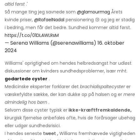
altid først
.'
Så mange ting jeg savnede som
@glamourmag
Årets
kvinde priser,
@RafaelNadal
pensionering 😢 og jeg er stadig
i bedring, men får det bedre. Sundhed kommer altid først.
https://t.co/01DLAWLRsM
— Serena Williams (@serenawilliams)
16. oktober
2024
Williams' oprigtighed om hendes helbredsangst har udløst
diskussioner om kvinders sundhedsproblemer, især mht.
godartede cyster
.
Medicinske eksperter forklarer det
brachialispaltecyster
er
væskefyldte sække, der kan dukke op på halsen og er
mere
almindelig hos børn
.
Selvom disse cyster typisk er
ikke-kræftfremkaldende,
kirurgisk fjernelse anbefales ofte, hvis de forårsager ubehag
eller udgør sundhedsrisici.
I hendes seneste
tweet
,
Williams fremhævede vigtigheden