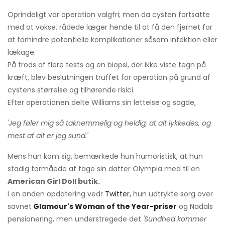
Oprindeligt var operation valgfri; men da cysten fortsatte
med at vokse, rådede læger hende til at få den fjernet for
at forhindre potentielle komplikationer såsom infektion eller
lækage.
På trods af flere tests og en biopsi, der ikke viste tegn på
kræft, blev beslutningen truffet for operation på grund af
cystens størrelse og tilhørende risici.
Efter operationen delte Williams sin lettelse og sagde,
'Jeg føler mig så taknemmelig og heldig, at alt lykkedes, og
mest af alt er jeg sund.'
Mens hun kom sig, bemærkede hun humoristisk, at hun
stadig formåede at tage sin datter Olympia med til en
American Girl Doll butik.
I en anden opdatering vedr
Twitter,
hun udtrykte sorg over
savnet
Glamour's Woman of the Year-priser
og Nadals
pensionering, men understregede det
'Sundhed kommer