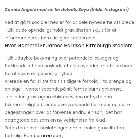
Camila Angelo med sin førstefødte Zaya (Kilde: Instagram)
Ved at gå til sociale medier for at dele nyhederne afslørede
Hulk, at de oprindeligt holdt graviditeten skjult for at
informere deres børn tidligere i december.
Hvor Gammel Er James Harrison Pittsburgh Steelers
Hulk udtrykte bekymring over potentielle lækager og
forklarede, at han ønskede at dele nyheden med sine børn
for at være en personlig nyhed.
Allerede en far til tre fra sit tidligere forhold – to drenge og
en pige – venter spændt på sit femte barns ankomst.
I en inderlig Instagram-historievideo udtrykte han
taknemmelighed for de overvældende beskeder og delte
begejstringen over at forvente endnu en søn, idet han
betragtede det som en ny velsignelse fra Gud.
Reflekterer over beslutningen om at holde graviditeten
fortrolig, Hulk
bemærkede
,