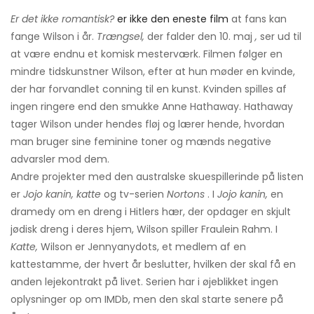
Er det ikke romantisk?
er ikke den eneste film
at fans kan
fange Wilson i år.
Trængsel,
der falder den 10. maj
,
ser ud til
at være endnu et komisk mesterværk. Filmen følger en
mindre tidskunstner Wilson, efter at hun møder en kvinde,
der har forvandlet conning til en kunst. Kvinden spilles af
ingen ringere end den smukke Anne Hathaway. Hathaway
tager Wilson under hendes fløj og lærer hende, hvordan
man bruger sine feminine toner og mænds negative
advarsler mod dem.
Andre projekter med den australske skuespillerinde på listen
er
Jojo kanin, katte
og tv-serien
Nortons
. I
Jojo kanin,
en
dramedy om en dreng i Hitlers hær, der opdager en skjult
jødisk dreng i deres hjem, Wilson spiller Fraulein Rahm. I
Katte,
Wilson er Jennyanydots, et medlem af en
kattestamme, der hvert år beslutter, hvilken der skal få en
anden lejekontrakt på livet. Serien har i øjeblikket ingen
oplysninger op om IMDb, men den skal starte senere på