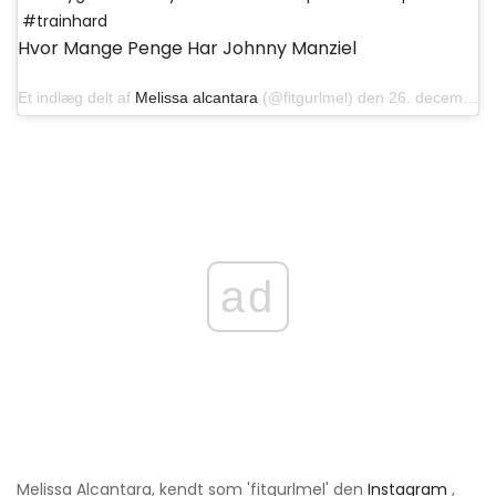
#trainhard
Hvor Mange Penge Har Johnny Manziel
Et indlæg delt af
Melissa alcantara
(@fitgurlmel) den 26. december 2018 klokken 08:02 PST
ad
Melissa Alcantara, kendt som 'fitgurlmel' den
Instagram
,