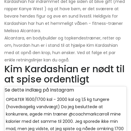
Kardashian har indrømmet det lige siden at blive gift (med
rapper Kanye West ) og at have børn, er det sværere at
bevare hendes figur og øve en sund livsstil. Heldigvis for
Kardashian har hun et hemmeligt våben - fitness-træner
Melissa Alcantara.
Alcantara, en bodybuilder og topkendestræner, retter op
om, hvordan hun er i stand til at hjælpe Kim Kardashian
med at opnå den krop, hun ønsker. Ved at følge et par
enkle retningslinjer kan du også.
Kim Kardashian er nødt til
at spise ordentligt
Se dette indlæg på Instagram
OPDATER 1600/1700 kal - 2000 kal og 1,5 kg tungere
(hovedsagelig vandvægt) Da jeg besluttede at
konkurrere, øgede min træner @coachmarkcarroll mine
kalorier med det samme til 2000. Jeg sporede ikke min
mad, men jeg vidste, at jeg spiste og nåede omkring 1700