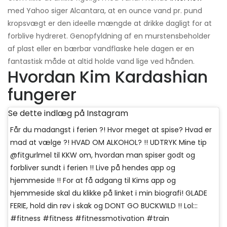
med Yahoo siger Alcantara, at en ounce vand pr. pund
kropsvægt er den ideelle mængde at drikke dagligt for at
forblive hydreret. Genopfyldning af en murstensbeholder
af plast eller en bærbar vandflaske hele dagen er en
fantastisk måde at altid holde vand lige ved hånden.
Hvordan Kim Kardashian
fungerer
Se dette indlæg på Instagram
Får du madangst i ferien ?! Hvor meget at spise? Hvad er
mad at vælge ?! HVAD OM ALKOHOL? !! UDTRYK Mine tip
@fitgurlmel til KKW om, hvordan man spiser godt og
forbliver sundt i ferien !! Live på hendes app og
hjemmeside !! For at få adgang til Kims app og
hjemmeside skal du klikke på linket i min biografi! GLADE
FERIE, hold din røv i skak og DONT GO BUCKWILD !! Lol:::
#fitness #fitness #fitnessmotivation #train