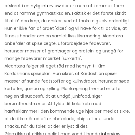
afsløret i en
nylig interview
der er mere at komme i form
end at ramme gymnastiksalen. Faktisk er det første skridt
til at få den krop, du ønsker, ved at tanke dig selv ordentligt.
Hun er ikke fan af ordet 'diæt' og vil have folk til at vide, at
fitness handler om en samlet livsstilsændring. Alcantara
anbefaler at spise ægte, uforarbejdede fødevarer,
herunder masser af grøntsager og protein, og undgå for
mange fødevarer mærket 'sukkerfri'.
Alcantara følger sit eget råd med hensyn til Kim
Kardashians spiseplan. Hun sikrer, at Kardashian spiser
masser af sunde fedtstoffer og kulhydrater, herunder søde
kartofler, quinoa og kylling. Planlægning fremad er ofte
nøglen til succesfuldt at undgå junkfood, siger
berømthedstræner. At fylde dit køleskab med
hæfteklammer i den kommende uge hjælper med at sikre,
at du ikke når ud efter chokolade, chips eller usunde
snacks, når du føler, at der er lyst til det.
Glem ikke at drikke rigeligt med vand. I hende
interview