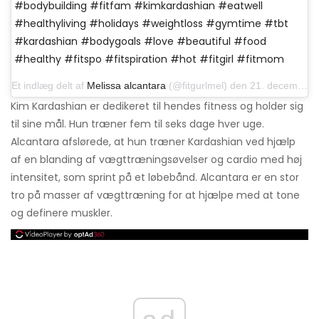
#bodybuilding #fitfam #kimkardashian #eatwell
#healthyliving #holidays #weightloss #gymtime #tbt
#kardashian #bodygoals #love #beautiful #food
#healthy #fitspo #fitspiration #hot #fitgirl #fitmom
Et indlæg delt af
Melissa alcantara
(@fitgurlmel) den 21. december 2017 kl. 15:31 PST
Kim Kardashian er dedikeret til hendes fitness og holder sig
til sine mål. Hun træner fem til seks dage hver uge.
Alcantara afslørede, at hun træner Kardashian ved hjælp
af en blanding af vægttræningsøvelser og cardio med høj
intensitet, som sprint på et løbebånd. Alcantara er en stor
tro på masser af vægttræning for at hjælpe med at tone
og definere muskler.