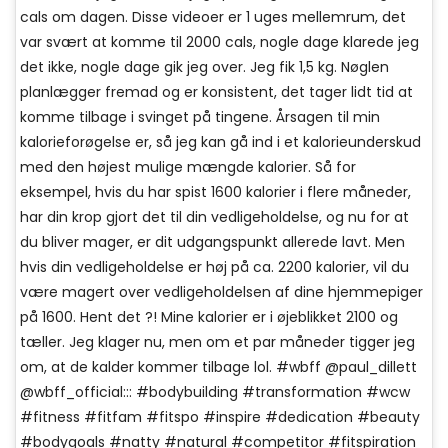
cals om dagen. Disse videoer er 1 uges mellemrum, det
var svært at komme til 2000 cals, nogle dage klarede jeg
det ikke, nogle dage gik jeg over. Jeg fik 1,5 kg. Nøglen
planlægger fremad og er konsistent, det tager lidt tid at
komme tilbage i svinget på tingene. Årsagen til min
kalorieforøgelse er, så jeg kan gå ind i et kalorieunderskud
med den højest mulige mængde kalorier. Så for
eksempel, hvis du har spist 1600 kalorier i flere måneder,
har din krop gjort det til din vedligeholdelse, og nu for at
du bliver mager, er dit udgangspunkt allerede lavt. Men
hvis din vedligeholdelse er høj på ca. 2200 kalorier, vil du
være magert over vedligeholdelsen af ​​dine hjemmepiger
på 1600. Hent det ?! Mine kalorier er i øjeblikket 2100 og
tæller. Jeg klager nu, men om et par måneder tigger jeg
om, at de kalder kommer tilbage lol. #wbff @paul_dillett
@wbff_official::: #bodybuilding #transformation #wcw
#fitness #fitfam #fitspo #inspire #dedication #beauty
#bodygoals #natty #natural #competitor #fitspiration