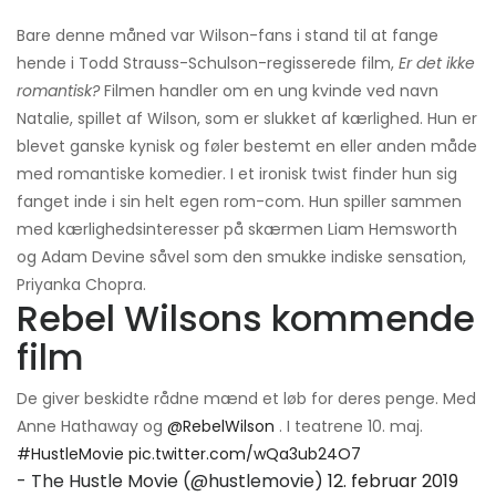
Bare denne måned var Wilson-fans i stand til at fange
hende i Todd Strauss-Schulson-regisserede film,
Er det ikke
romantisk?
Filmen handler om en ung kvinde ved navn
Natalie, spillet af Wilson, som er slukket af kærlighed. Hun er
blevet ganske kynisk og føler bestemt en eller anden måde
med romantiske komedier. I et ironisk twist finder hun sig
fanget inde i sin helt egen rom-com. Hun spiller sammen
med kærlighedsinteresser på skærmen Liam Hemsworth
og Adam Devine såvel som den smukke indiske sensation,
Priyanka Chopra.
Rebel Wilsons kommende
film
De giver beskidte rådne mænd et løb for deres penge. Med
Anne Hathaway og
@RebelWilson
. I teatrene 10. maj.
#HustleMovie
pic.twitter.com/wQa3ub24O7
- The Hustle Movie (@hustlemovie)
12. februar 2019