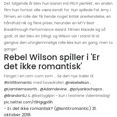
Det følgende år blev hun kastet ind
Pitch perfekt
, en anden
film hun fortsat ville være kendt for. Hun spillede Fat Amy i
filmen, en rolle der fik hende noget kritisk anerkendelse, en
håndfuld nik og flere priser, herunder en MTV Best
Breakthrough Performance Award. Filmen klarede sig så
godt, at det blev en trilogi, og Wilson var i stand til at
gengive den uforglemmelige rolle ikke kun en gang, men to
gange!
Rebel Wilson spiller i 'Er
det ikke romantisk'
Fanget i en rom-com som ... Se den nye trailer til
#IntItRomantic
med hovedrollen
@rebelwilson
,
@LiamHemsworth
,
@Adamdevine
,
@priyankachopra
,
@BrandonSJ
& @bettygilpin - kun i teatrene Valentinsdag!
pic.twitter.com/t9Hgigpi9h
- Er det ikke romantisk? (@isntitromantic)
31.
oktober 2018