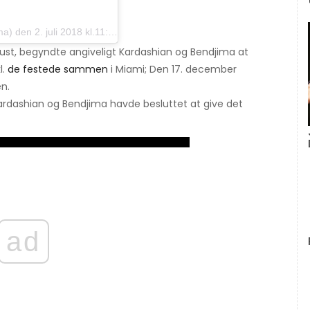
n 2. juli 2018 kl.11: 47 PDT
gust, begyndte angiveligt Kardashian og Bendjima at
l.
de festede sammen
i Miami; Den 17. december
n.
dashian og Bendjima havde besluttet at give det
ad