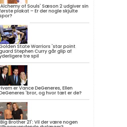
'Alchemy of Souls' Sæson 2 udgiver sin
første plakat – Er der nogle skjulte
spor?
Golden State Warriors 'star point
guard Stephen Curry går glip af
yderligere tre spil
Hvem er Vance DeGeneres, Ellen
DeGeneres 'bror, og hvor tæt er de?
'Big Brother 21': Vil der være nogen
tilbagevendende dyrlæger?