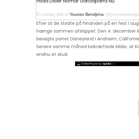
Hvad Laver Nomar Garciaparra Nu
Et indlæg delt af
Younes Bendjima
(@younesbendjima) de
Efter at de stødte på hinanden på en fest i au
hænge sammen afslappet. Den 4. december k
besøgte parret Disneyland i Anaheim, Californie
Senere samme måned bekræftede kilder, at Kar
endnu et skud.