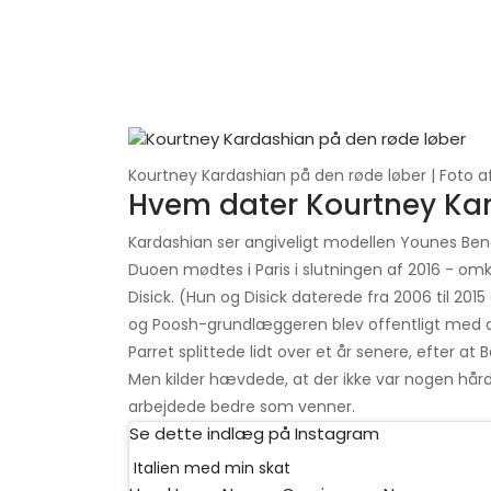
Kourtney Kardashian på den røde løber | Foto a
Hvem dater Kourtney Ka
Kardashian ser angiveligt modellen Younes Bend
Duoen mødtes i Paris i slutningen af ​​2016 - omk
Disick. (Hun og Disick daterede fra 2006 til 201
og Poosh-grundlæggeren blev offentligt med de
Parret splittede lidt over et år senere, efter a
Men kilder hævdede, at der ikke var nogen hård
arbejdede bedre som venner.
Se dette indlæg på Instagram
Italien med min skat