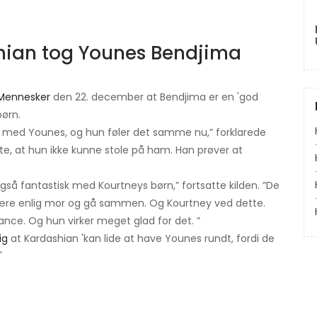
hian tog Younes Bendjima
Mennesker
den 22. december at Bendjima er en 'god
børn.
ud med Younes, og hun føler det samme nu,” forklarede
lte, at hun ikke kunne stole på ham. Han prøver at
gså fantastisk med Kourtneys børn,” fortsatte kilden. ”De
at være enlig mor og gå sammen. Og Kourtney ved dette.
ance. Og hun virker meget glad for det. ”
ig
at Kardashian 'kan lide at have Younes rundt, fordi de
'