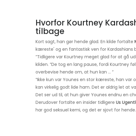
Hvorfor Kourtney Kardas
tilbage
Kort sagt, han gør hende glad. En kilde fortalte
kæreste' og en fantastisk ven for Kardashians 
”Tidligere var Kourtney meget glad for at gå 
kilden. ”De tog en lang pause, fordi Kourtney fø
overbevise hende om, at hun kan ... ”
”Ikke kun var Younes en stor kæreste, han var o
kan virkelig godt lide ham. Det er aldrig let 
Det ser ud til, at hun giver Younes endnu en ch
Derudover fortalte en insider tidligere
Us Ugentl
har god seksuel kemi, og det er sjovt for hende.