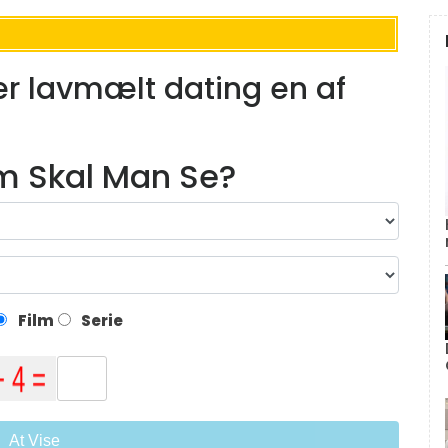
 lavmælt dating en af ​​
lm Skal Man Se?
Film
Serie
At Vise