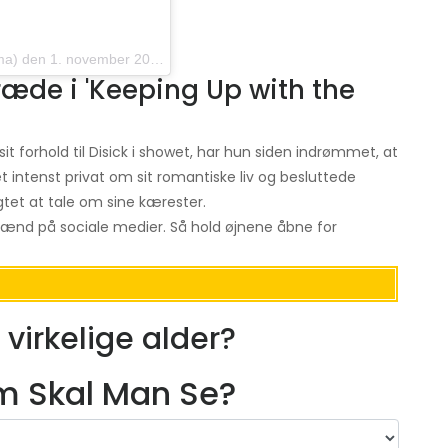
1. november 2017 kl 10:42 PDT
æde i 'Keeping Up with the
it forhold til Disick i showet, har hun siden indrømmet, at
et intenst privat om sit romantiske liv og besluttede
tet at tale om sine kærester.
 mænd på sociale medier. Så hold øjnene åbne for
virkelige alder?
lm Skal Man Se?