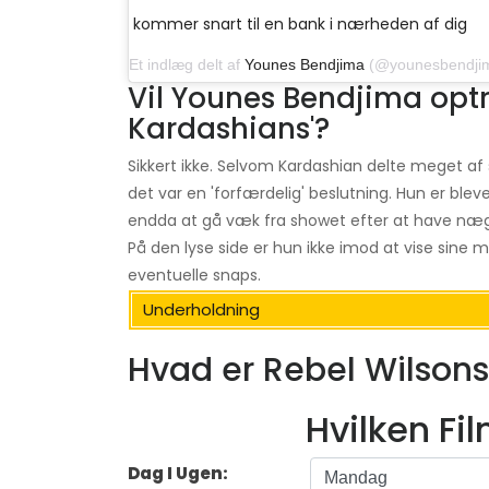
kommer snart til en bank i nærheden af ​​dig
Et indlæg delt af
Younes Bendjima
(@younesbendjima) den 
Vil Younes Bendjima optr
Kardashians'?
Sikkert ikke. Selvom Kardashian delte meget af s
det var en 'forfærdelig' beslutning. Hun er blev
endda at gå væk fra showet efter at have næg
På den lyse side er hun ikke imod at vise sine
eventuelle snaps.
Underholdning
Hvad er Rebel Wilsons 
Hvilken Fi
Dag I Ugen: