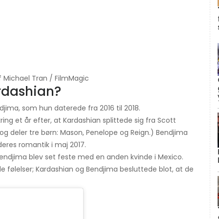
f Michael Tran / FilmMagic
rdashian?
jima, som hun daterede fra 2016 til 2018.
ring et år efter, at Kardashian splittede sig fra Scott
5 og deler tre børn: Mason, Penelope og Reign.) Bendjima
res romantik i maj 2017.
t Bendjima blev set feste med en anden kvinde i Mexico.
e følelser; Kardashian og Bendjima besluttede blot, at de