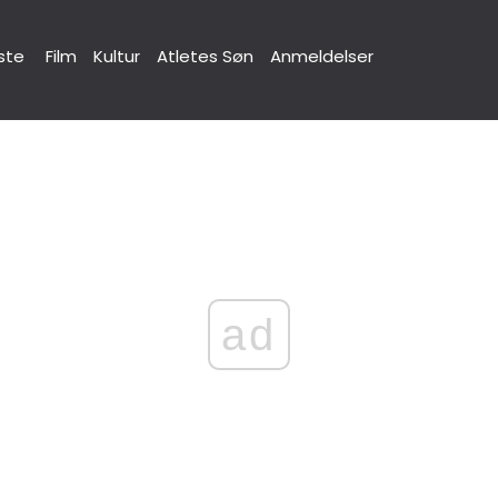
ste
Film
Kultur
Atletes Søn
Anmeldelser
ad