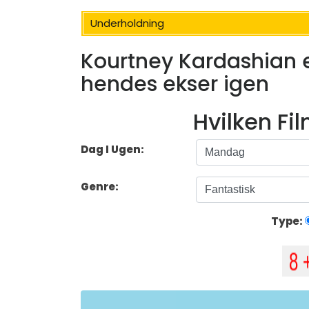
Underholdning
Kourtney Kardashian er
hendes ekser igen
Hvilken Fi
Dag I Ugen:
Genre:
Type: