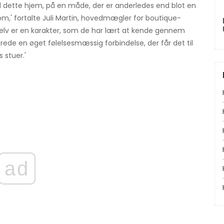
 med dette hjem, på en måde, der er anderledes end blot en
m,' fortalte Juli Martin, hovedmægler for boutique-
ig selv er en karakter, som de har lært at kende gennem
lerede en øget følelsesmæssig forbindelse, der får det til
 stuer.'
ad