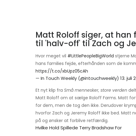
Matt Roloff siger, at han
til 'halv-off' til Zach og 
Hvor meget vil
#LittlePeopleBigWorld
stjerne Ma
hans families fejde, efterhånden som de komm
https://t.co/xbUpz05cAh
— In Touch Weekly (@intouchweekly)
13. juli
Et nyt klip fra
Små mennesker, store verden
del
Matt Roloff om at sælge Roloff Farms. Matt fort
for dem, men de tog den ikke. Derudover krym
hvorfor Zach og Jeremy Roloff ikke bed. Matt n
på og ønsker at forblive retfærdig.
Hvilke Hold Spillede Terry Bradshaw For