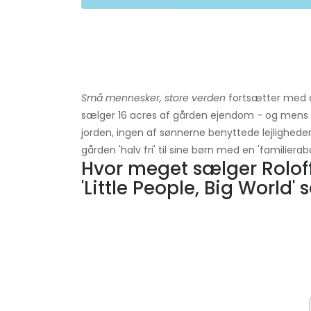
Små mennesker, store verden
fortsætter med at
sælger 16 acres af gården ejendom - og mens fa
jorden, ingen af ​​sønnerne benyttede lejligheden.
gården 'halv fri' til sine børn med en 'familieraba
Hvor meget sælger Roloff
'Little People, Big World'