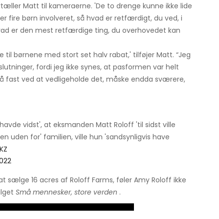
tæller Matt til kameraerne. 'De to drenge kunne ikke lide
 er fire børn involveret, så hvad er retfærdigt, du ved, i
hvad er den mest retfærdige ting, du overhovedet kan
 til børnene med stort set halv rabat,' tilføjer Matt. “Jeg
slutninger, fordi jeg ikke synes, at pasformen var helt
 stå fast ved at vedligeholde det, måske endda sværere,
avde vidst', at eksmanden Matt Roloff 'til sidst ville
en uden for' familien, ville hun 'sandsynligvis have
AKZ
2022
at sælge 16 acres af Roloff Farms, føler Amy Roloff ikke
alget
Små mennesker, store verden
.