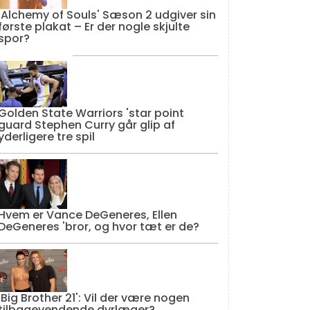
'Alchemy of Souls' Sæson 2 udgiver sin
første plakat – Er der nogle skjulte
spor?
Golden State Warriors 'star point
guard Stephen Curry går glip af
yderligere tre spil
Hvem er Vance DeGeneres, Ellen
DeGeneres 'bror, og hvor tæt er de?
'Big Brother 21': Vil der være nogen
tilbagevendende dyrlæger?