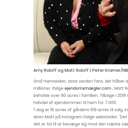
Amy Roloff og Matt Roloff | Peter Kramer/
Små mennesker, store verden
fans, der håber at
millioner. Ifølge
ejendomsmægler.com
, Matt 
beholde over 90 acres i familien. Tilbage i 2019
halvdel af ejendommen til ham for 7.000.
'I dag er 16 acres af gårdens 109 acres til salg, 
skrev Matt på Instagram ifølge webstedet. 'D
det er tid til at bevæge sig mod den næste sæso