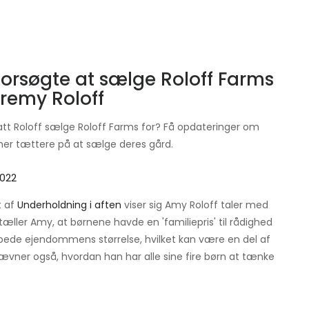
 forsøgte at sælge Roloff Farms
Jeremy Roloff
tt Roloff sælge Roloff Farms for? Få opdateringer om
er tættere på at sælge deres gård.
 2022
t af
Underholdning i aften
viser sig Amy Roloff taler med
æller Amy, at børnene havde en 'familiepris' til rådighed
pede ejendommens størrelse, hvilket kan være en del af
ævner også, hvordan han har alle sine fire børn at tænke