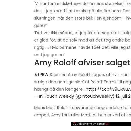
'Vi har formindsket ejendommens størrelse,' for
det ... jeg kom til at tænke på alle fire børn. Der
slutningen, når den store brik i en ejendom – 
gøre?”
'Det var ikke sådan, at jeg ikke forsøgte at sælge
er glad for, at de selv med alt det tog andre be
rigtig …. Hvis børnene havde fået det, ville jeg
end jeg gør nu.'
Amy Roloff afviser salget
#LPBW
Stjernen Amy Roloff sagde, at hvis hun 'h
sælge den nordlige side' af Roloff Farms 'til nog
hængt på den længere.'
https://t.co/IS9QRvu
— In Touch Weekly (@intouchweekly)
12. juli 
Mens Matt Roloff forsvarer sin begrundelse for 
empati. Amy fortæller Matt, at hun er ked af s