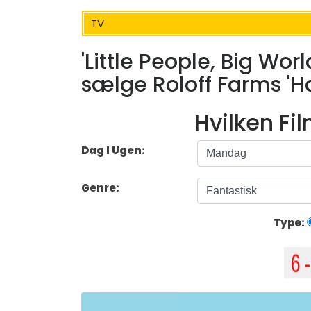
TV
'Little People, Big Worl
sælge Roloff Farms 'Hal
Hvilken Fi
Dag I Ugen:
Genre:
Type: