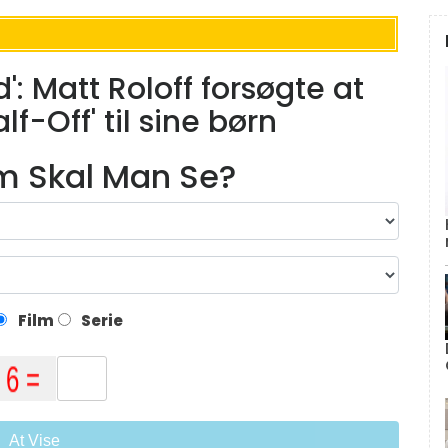
d': Matt Roloff forsøgte at
f-Off' til sine børn
lm Skal Man Se?
Film
Serie
At Vise