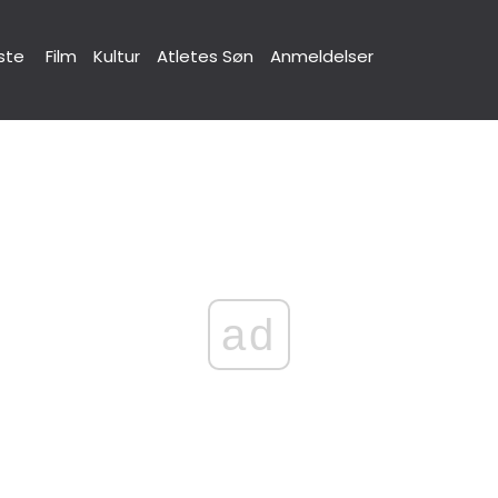
ste
Film
Kultur
Atletes Søn
Anmeldelser
ad