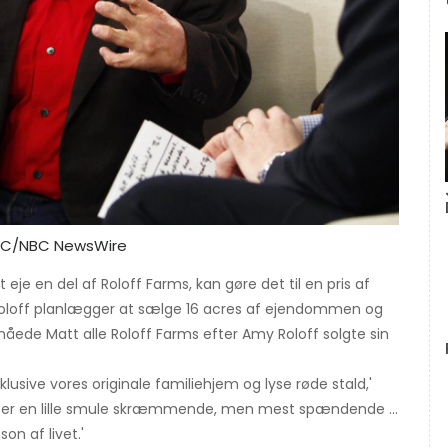
NBC/NBC NewsWire
 eje en del af Roloff Farms, kan gøre det til en pris af
Roloff planlægger at sælge 16 acres af ejendommen og
 nåede Matt alle Roloff Farms efter Amy Roloff solgte sin
inklusive vores originale familiehjem og lyse røde stald,'
et er en lille smule skræmmende, men mest spændende ...
n af livet.'